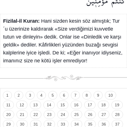
كُنْتُمْ
مُؤْمِن۪ينَ
Fizilal-il Kuran:
Hani sizden kesin söz almıştık; Tur
´u üzerinize kaldırarak «Size verdiğimizi kuvvetle
tutun ve dinleyin» dedik. Onlar ise «Dinledik ve karşı
geldik» dediler. Kâfirlikleri yüzünden buzağı sevgisi
kalplerine iyice işledi. De ki; «Eğer inanıyor idiyseniz,
imanınız size ne kötü işler emrediyor!
1
2
3
4
5
6
7
8
9
10
11
12
13
14
15
16
17
18
19
20
21
22
23
24
25
26
27
28
29
30
31
32
33
34
35
36
37