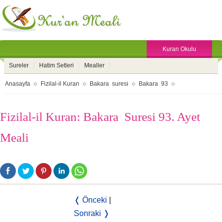
Kuran Okulu
Sureler
Hatim Setleri
Mealler
Anasayfa
Fizilal-il Kuran
Bakara suresi
Bakara 93
Fizilal-il Kuran: Bakara Suresi 93. Ayet
Meali
❬ Önceki
|
Sonraki ❭