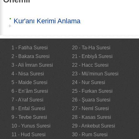
Kur'anı Kerimi Anlama
1 - Fatiha Suresi
20 - Ta-Ha Suresi
2 - Bakara Suresi
21 - Enbiyâ Suresi
3 - Ali İmran Suresi
22 - Hacc Suresi
4 - Nisa Suresi
23 - Mü'minun Suresi
5 - Maide Suresi
24 - Nur Suresi
6 - En’âm Suresi
25 - Furkan Suresi
7 - A'raf Suresi
26 - Şuara Suresi
8 - Enfal Suresi
27 - Neml Suresi
9 - Tevbe Suresi
28 - Kasas Suresi
10 - Yunus Suresi
29 - Ankebut Suresi
11 - Hud Suresi
30 - Rum Suresi