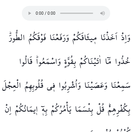
وَاِذْ
اَخَذْنَا
م۪يثَاقَكُمْ
وَرَفَعْنَا
فَوْقَكُمُ
الطُّورَۜ
خُذُوا
مَٓا
اٰتَيْنَاكُمْ
بِقُوَّةٍ
وَاسْمَعُواۜ
قَالُوا
سَمِعْنَا
وَعَصَيْنَا
وَاُشْرِبُوا
ف۪ي
قُلُوبِهِمُ
الْعِجْلَ
بِكُفْرِهِمْۜ
قُلْ
بِئْسَمَا
يَأْمُرُكُمْ
بِه۪ٓ
ا۪يمَانُكُمْ
اِنْ