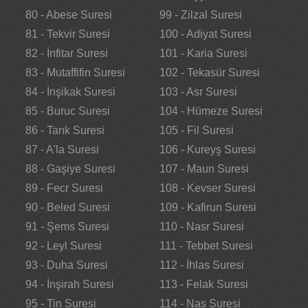
80 - Abese Suresi
99 - Zilzal Suresi
81 - Tekvir Suresi
100 - Adiyat Suresi
82 - İnfitar Suresi
101 - Karia Suresi
83 - Mutaffifin Suresi
102 - Tekasür Suresi
84 - İnşikak Suresi
103 - Asr Suresi
85 - Buruc Suresi
104 - Hümeze Suresi
86 - Tarık Suresi
105 - Fil Suresi
87 - A'la Suresi
106 - Kureyş Suresi
88 - Gaşiye Suresi
107 - Maun Suresi
89 - Fecr Suresi
108 - Kevser Suresi
90 - Beled Suresi
109 - Kafirun Suresi
91 - Şems Suresi
110 - Nasr Suresi
92 - Leyl Suresi
111 - Tebbet Suresi
93 - Duha Suresi
112 - İhlas Suresi
94 - İnşirah Suresi
113 - Felak Suresi
95 - Tin Suresi
114 - Nas Suresi