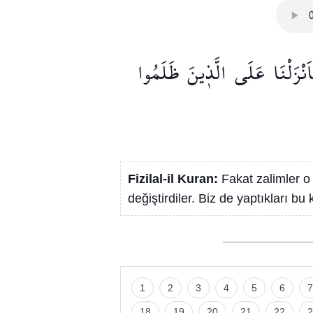
اَنْزَلْنَا
عَلَى
الَّذ۪ينَ
ظَلَمُوا
Fizilal-il Kuran:
Fakat zalimler o
değiştirdiler. Biz de yaptıkları bu
1
2
3
4
5
6
7
18
19
20
21
22
2