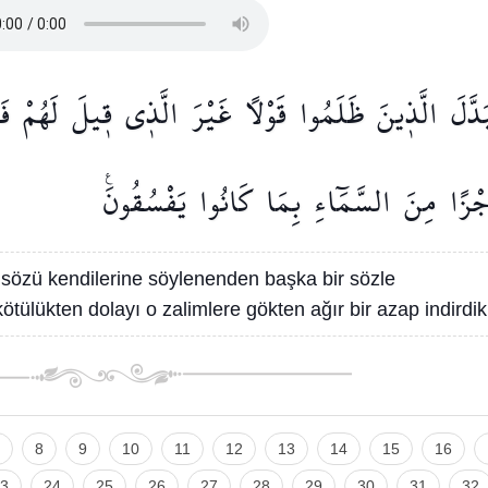
َدَّلَ
الَّذ۪ينَ
ظَلَمُوا
قَوْلًا
غَيْرَ
الَّذ۪ي
ق۪يلَ
لَهُمْ
فَ
ْزًا
مِنَ
السَّمَٓاءِ
بِمَا
كَانُوا
يَفْسُقُونَ۟
 sözü kendilerine söylenenden başka bir sözle
 kötülükten dolayı o zalimlere gökten ağır bir azap indirdik
8
9
10
11
12
13
14
15
16
3
24
25
26
27
28
29
30
31
32