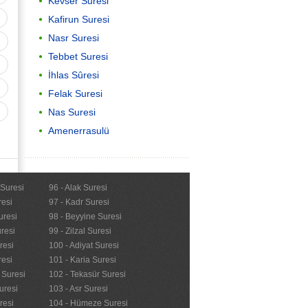
Kevser Suresi
Kafirun Suresi
Nasr Suresi
Tebbet Suresi
İhlas Sûresi
Felak Suresi
Nas Suresi
Amenerrasulü
Önemli
 Suresi
96 - Alak Suresi
resi
97 - Kadr Suresi
Kur'anı Kerimi Anlama
uresi
98 - Beyyine Suresi
resi
99 - Zilzal Suresi
resi
100 - Adiyat Suresi
resi
101 - Karia Suresi
n Suresi
102 - Tekasür Suresi
uresi
103 - Asr Suresi
resi
104 - Hümeze Suresi