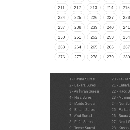
211
212
213
214
215
224
225
226
227
228
237
238
239
240
241
250
251
252
253
254
263
264
265
266
267
276
277
278
279
280
1 - Fatiha Suresi
20 - Ta-Ha 
2 - Bakara Suresi
21 - Enbiyâ
3 - Ali İmran Suresi
22 - Hacc S
4 - Nisa Suresi
23 - Mü'mi
5 - Maide Suresi
24 - Nur Su
6 - En’âm Suresi
25 - Furkan
7 - A'raf Suresi
26 - Şuara 
8 - Enfal Suresi
27 - Neml S
9 - Tevbe Suresi
28 - Kasas 