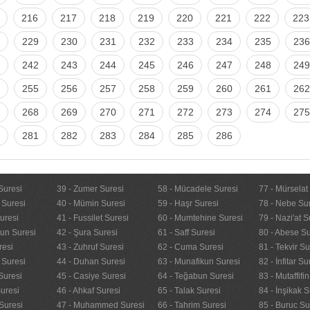
216
217
218
219
220
221
222
223
229
230
231
232
233
234
235
236
242
243
244
245
246
247
248
249
255
256
257
258
259
260
261
262
268
269
270
271
272
273
274
275
281
282
283
284
285
286
Suresi
39 - Zumer Suresi
58 - Mücadele Suresi
77 - Mürselat
 Suresi
40 - Mümin Suresi
59 - Haşr Suresi
78 - Nebe Su
uresi
41 - Fussilet Suresi
60 - Mumtehine Suresi
79 - Nazi'at S
nun Suresi
42 - Şura Suresi
61 - Saff Suresi
80 - Abese Su
resi
43 - Zuhruf Suresi
62 - Cuma Suresi
81 - Tekvir Su
 Suresi
44 - Duhan Suresi
63 - Munafikun Suresi
82 - İnfitar Su
Suresi
45 - Casiye Suresi
64 - Teğabun Suresi
83 - Mutaffifi
uresi
46 - Ahkaf Suresi
65 - Talak Suresi
84 - İnşikak S
Suresi
47 - Muhammed Suresi
66 - Tahrim Suresi
85 - Buruc Su