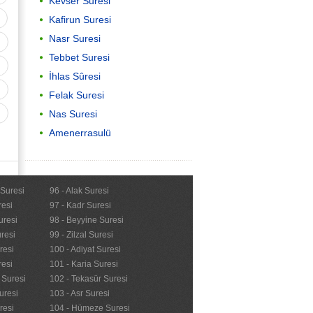
Kevser Suresi
Kafirun Suresi
Nasr Suresi
Tebbet Suresi
İhlas Sûresi
Felak Suresi
Nas Suresi
Amenerrasulü
Önemli
 Suresi
96 - Alak Suresi
resi
97 - Kadr Suresi
Kur'anı Kerimi Anlama
uresi
98 - Beyyine Suresi
resi
99 - Zilzal Suresi
resi
100 - Adiyat Suresi
resi
101 - Karia Suresi
n Suresi
102 - Tekasür Suresi
uresi
103 - Asr Suresi
resi
104 - Hümeze Suresi