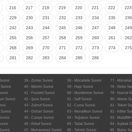
216
217
218
219
220
221
222
223
229
230
231
232
233
234
235
236
242
243
244
245
246
247
248
249
255
256
257
258
259
260
261
262
268
269
270
271
272
273
274
275
281
282
283
284
285
286
Suresi
39 - Zumer Suresi
58 - Mücadele Suresi
77 - Mürselat
 Suresi
40 - Mümin Suresi
59 - Haşr Suresi
78 - Nebe Su
uresi
41 - Fussilet Suresi
60 - Mumtehine Suresi
79 - Nazi'at S
nun Suresi
42 - Şura Suresi
61 - Saff Suresi
80 - Abese Su
resi
43 - Zuhruf Suresi
62 - Cuma Suresi
81 - Tekvir Su
 Suresi
44 - Duhan Suresi
63 - Munafikun Suresi
82 - İnfitar Su
Suresi
45 - Casiye Suresi
64 - Teğabun Suresi
83 - Mutaffifi
uresi
46 - Ahkaf Suresi
65 - Talak Suresi
84 - İnşikak S
Suresi
47 - Muhammed Suresi
66 - Tahrim Suresi
85 - Buruc Su