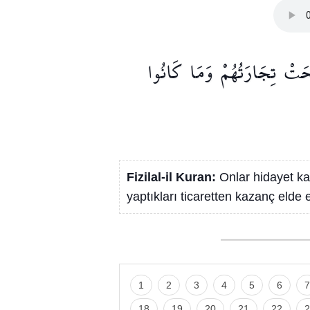
حَتْ
تِجَارَتُهُمْ
وَمَا
كَانُوا
Fizilal-il Kuran:
Onlar hidayet ka
yaptıkları ticaretten kazanç eld
1
2
3
4
5
6
7
18
19
20
21
22
2