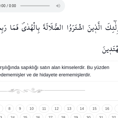
۬لٰٓئِكَ
الَّذ۪ينَ
اشْتَرَوُا
الضَّلَالَةَ
بِالْهُدٰىۖ
فَمَا
رَبِ
ْتَد۪ينَ
rşılığında sapıklığı satın alan kimselerdir. Bu yüzden
e edememişler ve de hidayete erememişlerdir.
8
9
10
11
12
13
14
15
16
3
24
25
26
27
28
29
30
31
32