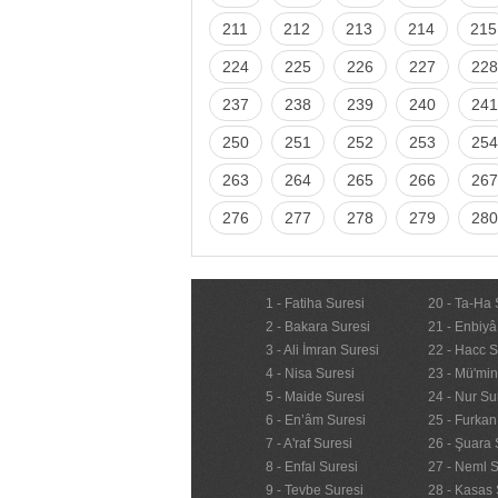
211
212
213
214
215
224
225
226
227
228
237
238
239
240
241
250
251
252
253
254
263
264
265
266
267
276
277
278
279
280
1 - Fatiha Suresi
20 - Ta-Ha 
2 - Bakara Suresi
21 - Enbiyâ
3 - Ali İmran Suresi
22 - Hacc S
4 - Nisa Suresi
23 - Mü'mi
5 - Maide Suresi
24 - Nur Su
6 - En’âm Suresi
25 - Furkan
7 - A'raf Suresi
26 - Şuara 
8 - Enfal Suresi
27 - Neml S
9 - Tevbe Suresi
28 - Kasas 