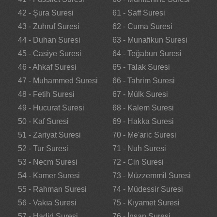
42 - Şura Suresi
61 - Saff Suresi
43 - Zuhruf Suresi
62 - Cuma Suresi
44 - Duhan Suresi
63 - Munafikun Suresi
45 - Casiye Suresi
64 - Teğabun Suresi
46 - Ahkaf Suresi
65 - Talak Suresi
47 - Muhammed Suresi
66 - Tahrim Suresi
48 - Fetih Suresi
67 - Mülk Suresi
49 - Hucurat Suresi
68 - Kalem Suresi
50 - Kaf Suresi
69 - Hakka Suresi
51 - Zariyat Suresi
70 - Me'aric Suresi
52 - Tur Suresi
71 - Nuh Suresi
53 - Necm Suresi
72 - Cin Suresi
54 - Kamer Suresi
73 - Müzzemmil Suresi
55 - Rahman Suresi
74 - Müdessir Suresi
56 - Vakıa Suresi
75 - Kıyamet Suresi
57 - Hadid Suresi
76 - İnsan Suresi