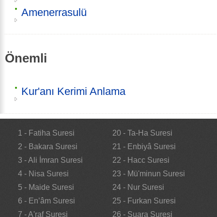
Amenerrasulü
Önemli
Kur'anı Kerimi Anlama
1 - Fatiha Suresi
20 - Ta-Ha Suresi
2 - Bakara Suresi
21 - Enbiyâ Suresi
3 - Ali İmran Suresi
22 - Hacc Suresi
4 - Nisa Suresi
23 - Mü'minun Suresi
5 - Maide Suresi
24 - Nur Suresi
6 - En’âm Suresi
25 - Furkan Suresi
7 - A'raf Suresi
26 - Şuara Suresi