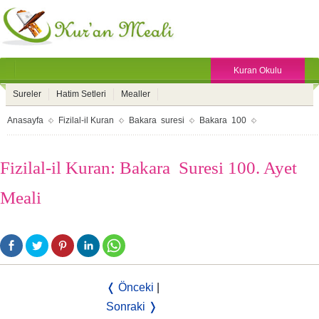
Kuran Okulu
Sureler
Hatim Setleri
Mealler
Anasayfa
Fizilal-il Kuran
Bakara suresi
Bakara 100
Fizilal-il Kuran: Bakara Suresi 100. Ayet
Meali
❬ Önceki
|
Sonraki ❭