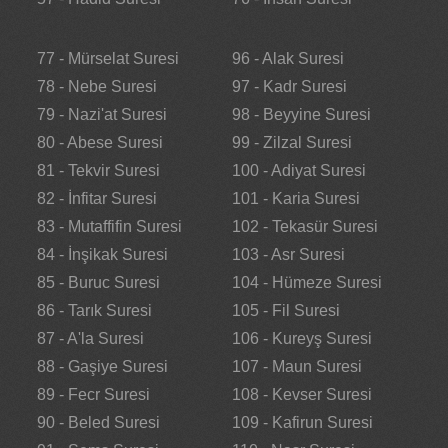
77 - Mürselat Suresi
96 - Alak Suresi
78 - Nebe Suresi
97 - Kadr Suresi
79 - Nazi'at Suresi
98 - Beyyine Suresi
80 - Abese Suresi
99 - Zilzal Suresi
81 - Tekvir Suresi
100 - Adiyat Suresi
82 - İnfitar Suresi
101 - Karia Suresi
83 - Mutaffifin Suresi
102 - Tekasür Suresi
84 - İnşikak Suresi
103 - Asr Suresi
85 - Buruc Suresi
104 - Hümeze Suresi
86 - Tarık Suresi
105 - Fil Suresi
87 - A'la Suresi
106 - Kureyş Suresi
88 - Gaşiye Suresi
107 - Maun Suresi
89 - Fecr Suresi
108 - Kevser Suresi
90 - Beled Suresi
109 - Kafirun Suresi