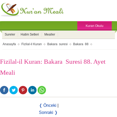
Kuran Okulu
Sureler
Hatim Setleri
Mealler
Anasayfa
Fizilal-il Kuran
Bakara suresi
Bakara 88
Fizilal-il Kuran: Bakara Suresi 88. Ayet
Meali
❬ Önceki
|
Sonraki ❭