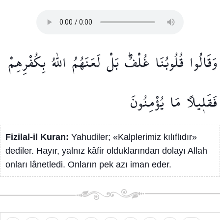
وَقَالُوا
قُلُوبُنَا
غُلْفٌۜ
بَلْ
لَعَنَهُمُ
اللّٰهُ
بِكُفْرِهِمْ
فَقَل۪يلًا
مَا
يُؤْمِنُونَ
Fizilal-il Kuran:
Yahudiler; «Kalplerimiz kılıflıdır»
dediler. Hayır, yalnız kâfir olduklarından dolayı Allah
onları lânetledi. Onların pek azı iman eder.