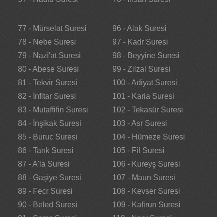
77 - Mürselat Suresi
96 - Alak Suresi
78 - Nebe Suresi
97 - Kadr Suresi
79 - Nazi'at Suresi
98 - Beyyine Suresi
80 - Abese Suresi
99 - Zilzal Suresi
81 - Tekvir Suresi
100 - Adiyat Suresi
82 - İnfitar Suresi
101 - Karia Suresi
83 - Mutaffifin Suresi
102 - Tekasür Suresi
84 - İnşikak Suresi
103 - Asr Suresi
85 - Buruc Suresi
104 - Hümeze Suresi
86 - Tarık Suresi
105 - Fil Suresi
87 - A'la Suresi
106 - Kureyş Suresi
88 - Gaşiye Suresi
107 - Maun Suresi
89 - Fecr Suresi
108 - Kevser Suresi
90 - Beled Suresi
109 - Kafirun Suresi