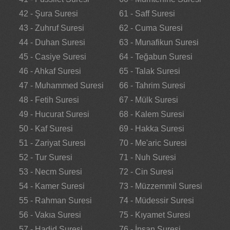
42 - Şura Suresi
61 - Saff Suresi
43 - Zuhruf Suresi
62 - Cuma Suresi
44 - Duhan Suresi
63 - Munafikun Suresi
45 - Casiye Suresi
64 - Teğabun Suresi
46 - Ahkaf Suresi
65 - Talak Suresi
47 - Muhammed Suresi
66 - Tahrim Suresi
48 - Fetih Suresi
67 - Mülk Suresi
49 - Hucurat Suresi
68 - Kalem Suresi
50 - Kaf Suresi
69 - Hakka Suresi
51 - Zariyat Suresi
70 - Me'aric Suresi
52 - Tur Suresi
71 - Nuh Suresi
53 - Necm Suresi
72 - Cin Suresi
54 - Kamer Suresi
73 - Müzzemmil Suresi
55 - Rahman Suresi
74 - Müdessir Suresi
56 - Vakıa Suresi
75 - Kıyamet Suresi
57 - Hadid Suresi
76 - İnsan Suresi