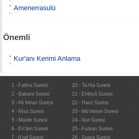
Amenerrasulü
Önemli
Kur'anı Kerimi Anlama
1 - Fatiha Suresi
20 - Ta-Ha Suresi
2 - Bakara Suresi
21 - Enbiyâ Suresi
3 - Ali İmran Suresi
22 - Hacc Suresi
4 - Nisa Suresi
23 - Mü'minun Suresi
5 - Maide Suresi
24 - Nur Suresi
6 - En’âm Suresi
25 - Furkan Suresi
7 - A'raf Suresi
26 - Şuara Suresi