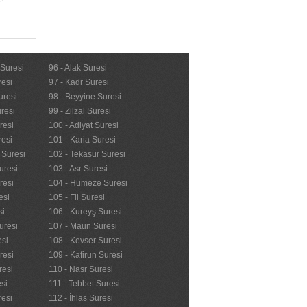
 Suresi
96 - Alak Suresi
resi
97 - Kadr Suresi
uresi
98 - Beyyine Suresi
resi
99 - Zilzal Suresi
resi
100 - Adiyat Suresi
resi
101 - Karia Suresi
n Suresi
102 - Tekasür Suresi
uresi
103 - Asr Suresi
resi
104 - Hümeze Suresi
esi
105 - Fil Suresi
si
106 - Kureyş Suresi
uresi
107 - Maun Suresi
esi
108 - Kevser Suresi
resi
109 - Kafirun Suresi
resi
110 - Nasr Suresi
esi
111 - Tebbet Suresi
resi
112 - İhlas Suresi