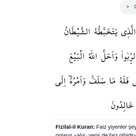
الَّذ۪ي
يَتَخَبَّطُهُ
الشَّيْطَانُ
رِّبٰواۢ
وَاَحَلَّ
اللّٰهُ
الْبَيْعَ
ى
فَلَهُ
مَا
سَلَفَۜ
وَاَمْرُهُٓ
اِلَى
خَالِدُونَ
Fizilal-il Kuran:
Faiz yiyenler şe
onların «alış- veriş de faiz gibidi