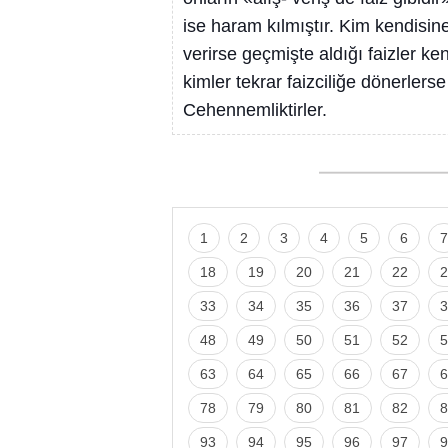
ise haram kılmıştır. Kim kendisi
verirse geçmişte aldığı faizler ke
kimler tekrar faizciliğe dönerler
Cehennemliktirler.
1
2
3
4
5
6
7
18
19
20
21
22
2
33
34
35
36
37
3
48
49
50
51
52
5
63
64
65
66
67
6
78
79
80
81
82
8
93
94
95
96
97
9