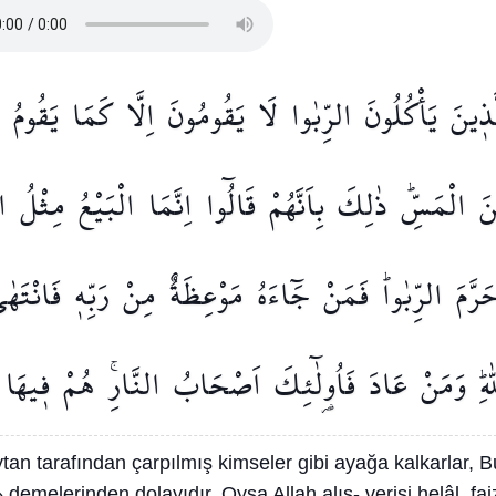
َّذ۪ينَ
يَأْكُلُونَ
الرِّبٰوا
لَا
يَقُومُونَ
اِلَّا
كَمَا
يَقُومُ
نَ
الْمَسِّۜ
ذٰلِكَ
بِاَنَّهُمْ
قَالُٓوا
اِنَّمَا
الْبَيْعُ
مِثْلُ
ال
َرَّمَ
الرِّبٰواۜ
فَمَنْ
جَٓاءَهُ
مَوْعِظَةٌ
مِنْ
رَبِّه۪
فَانْتَهٰ
ٰهِۜ
وَمَنْ
عَادَ
فَاُو۬لٰٓئِكَ
اَصْحَابُ
النَّارِۚ
هُمْ
ف۪يهَا
ytan tarafından çarpılmış kimseler gibi ayağa kalkarlar, B
r» demelerinden dolayıdır. Oysa Allah alış- verişi helâl, fai