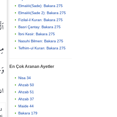
Elmalılı(Sade): Bakara 275
Elmalılı(Sade 2): Bakara 275
Fizilal-il Kuran: Bakara 275
اَل
Basri Çantay: Bakara 275
İbni Kesir: Bakara 275
Nasuhi Bilmen: Bakara 275
مِ
Tefhim-ul Kuran: Bakara 275
وَح
En Çok Aranan Ayetler
Nisa 34
اللّ
Ahzab 50
Ahzab 51
Ahzab 37
Maide 44
u
Bakara 179
zi