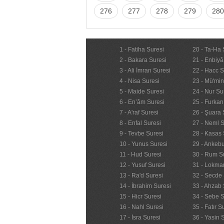
276
277
278
279
280
1 - Fatiha Suresi
20 - Ta-Ha 
2 - Bakara Suresi
21 - Enbiyâ
3 - Ali İmran Suresi
22 - Hacc S
4 - Nisa Suresi
23 - Mü'mi
5 - Maide Suresi
24 - Nur Su
6 - En’âm Suresi
25 - Furkan
7 - A'raf Suresi
26 - Şuara 
8 - Enfal Suresi
27 - Neml S
9 - Tevbe Suresi
28 - Kasas 
10 - Yunus Suresi
29 - Ankebu
11 - Hud Suresi
30 - Rum S
12 - Yusuf Suresi
31 - Lokma
13 - Ra'd Suresi
32 - Secde 
14 - İbrahim Suresi
33 - Ahzab 
15 - Hicr Suresi
34 - Sebe S
16 - Nahl Suresi
35 - Fatır S
17 - İsra Suresi
36 - Yasin 