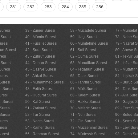
281
282
283
284
285
286
Suresi
39 - Zumer Suresi
58 - Mücadele Suresi
77 - Mürselat
 Suresi
40 - Mümin Suresi
59 - Haşr Suresi
78 - Nebe Su
uresi
41 - Fussilet Suresi
60 - Mumtehine Suresi
79 - Nazi'at S
nun Suresi
42 - Şura Suresi
61 - Saff Suresi
80 - Abese Su
resi
43 - Zuhruf Suresi
62 - Cuma Suresi
81 - Tekvir Su
 Suresi
44 - Duhan Suresi
63 - Munafikun Suresi
82 - İnfitar Su
Suresi
45 - Casiye Suresi
64 - Teğabun Suresi
83 - Mutaffifi
uresi
46 - Ahkaf Suresi
65 - Talak Suresi
84 - İnşikak S
Suresi
47 - Muhammed Suresi
66 - Tahrim Suresi
85 - Buruc Su
t Suresi
48 - Fetih Suresi
67 - Mülk Suresi
86 - Tarık Sur
uresi
49 - Hucurat Suresi
68 - Kalem Suresi
87 - A'la Sure
n Suresi
50 - Kaf Suresi
69 - Hakka Suresi
88 - Gaşiye S
Suresi
51 - Zariyat Suresi
70 - Me'aric Suresi
89 - Fecr Sur
Suresi
52 - Tur Suresi
71 - Nuh Suresi
90 - Beled Su
uresi
53 - Necm Suresi
72 - Cin Suresi
91 - Şems Su
uresi
54 - Kamer Suresi
73 - Müzzemmil Suresi
92 - Leyl Sur
Suresi
55 - Rahman Suresi
74 - Müdessir Suresi
93 - Duha Su