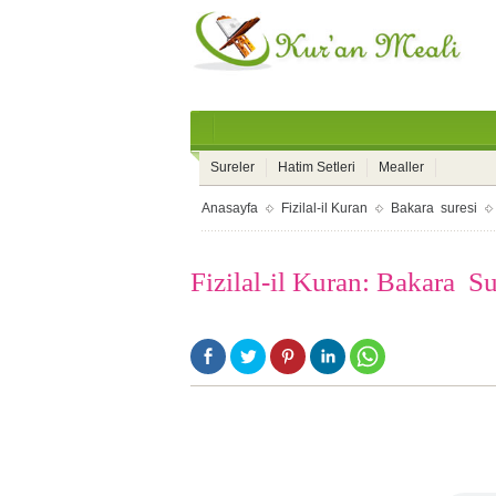
Sureler
Hatim Setleri
Mealler
Anasayfa
Fizilal-il Kuran
Bakara suresi
Fizilal-il Kuran: Bakara S