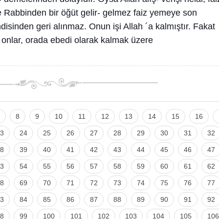
ne Rabbinden bir öğüt gelir- gelmez faiz yemeye son
ndisinden geri alınmaz. Onun işi Allah ´a kalmıştır. Fakat
se onlar, orada ebedi olarak kalmak üzere
8
9
10
11
12
13
14
15
16
3
24
25
26
27
28
29
30
31
32
8
39
40
41
42
43
44
45
46
47
3
54
55
56
57
58
59
60
61
62
8
69
70
71
72
73
74
75
76
77
3
84
85
86
87
88
89
90
91
92
8
99
100
101
102
103
104
105
106