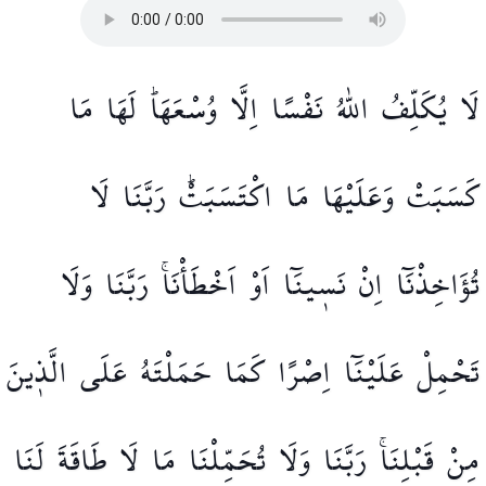
لَا
يُكَلِّفُ
اللّٰهُ
نَفْسًا
اِلَّا
وُسْعَهَاۜ
لَهَا
مَا
كَسَبَتْ
وَعَلَيْهَا
مَا
اكْتَسَبَتْۜ
رَبَّنَا
لَا
تُؤَاخِذْنَٓا
اِنْ
نَس۪ينَٓا
اَوْ
اَخْطَأْنَاۚ
رَبَّنَا
وَلَا
تَحْمِلْ
عَلَيْنَٓا
اِصْرًا
كَمَا
حَمَلْتَهُ
عَلَى
الَّذ۪ينَ
مِنْ
قَبْلِنَاۚ
رَبَّنَا
وَلَا
تُحَمِّلْنَا
مَا
لَا
طَاقَةَ
لَنَا