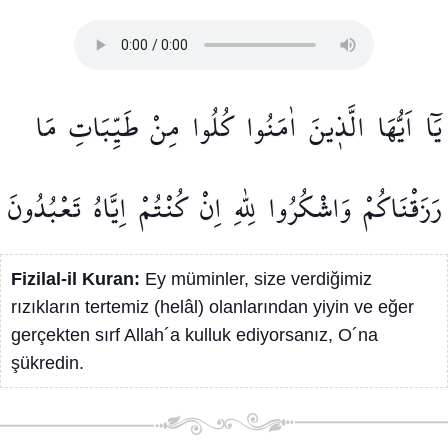
يَٓا
اَيُّهَا
الَّذ۪ينَ
اٰمَنُوا
كُلُوا
مِنْ
طَيِّبَاتِ
مَا
رَزَقْنَاكُمْ
وَاشْكُرُوا
لِلّٰهِ
اِنْ
كُنْتُمْ
اِيَّاهُ
تَعْبُدُونَ
Fizilal-il Kuran:
Ey müminler, size verdiğimiz
rızıkların tertemiz (helâl) olanlarından yiyin ve eğer
gerçekten sırf Allah´a kulluk ediyorsanız, O´na
şükredin.