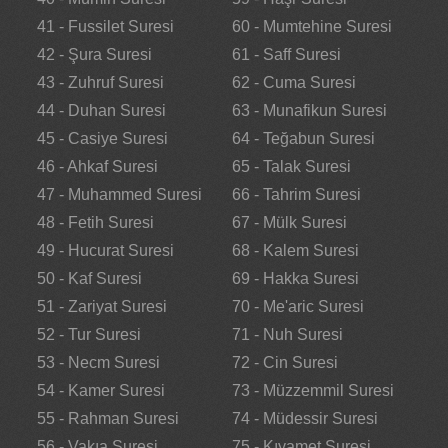
41 - Fussilet Suresi
60 - Mumtehine Suresi
42 - Şura Suresi
61 - Saff Suresi
43 - Zuhruf Suresi
62 - Cuma Suresi
44 - Duhan Suresi
63 - Munafikun Suresi
45 - Casiye Suresi
64 - Teğabun Suresi
46 - Ahkaf Suresi
65 - Talak Suresi
47 - Muhammed Suresi
66 - Tahrim Suresi
48 - Fetih Suresi
67 - Mülk Suresi
49 - Hucurat Suresi
68 - Kalem Suresi
50 - Kaf Suresi
69 - Hakka Suresi
51 - Zariyat Suresi
70 - Me'aric Suresi
52 - Tur Suresi
71 - Nuh Suresi
53 - Necm Suresi
72 - Cin Suresi
54 - Kamer Suresi
73 - Müzzemmil Suresi
55 - Rahman Suresi
74 - Müdessir Suresi
56 - Vakıa Suresi
75 - Kıyamet Suresi