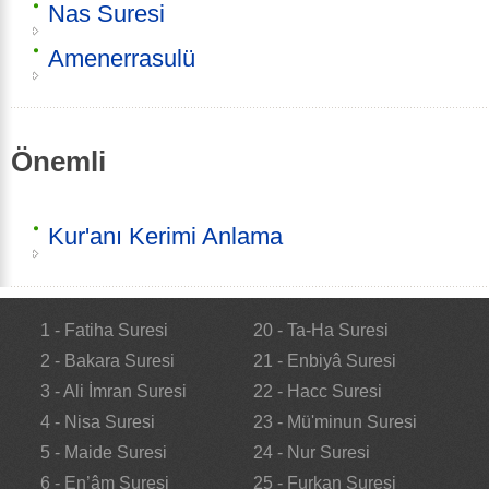
Nas Suresi
Amenerrasulü
Önemli
Kur'anı Kerimi Anlama
1 - Fatiha Suresi
20 - Ta-Ha Suresi
2 - Bakara Suresi
21 - Enbiyâ Suresi
3 - Ali İmran Suresi
22 - Hacc Suresi
4 - Nisa Suresi
23 - Mü'minun Suresi
5 - Maide Suresi
24 - Nur Suresi
6 - En’âm Suresi
25 - Furkan Suresi