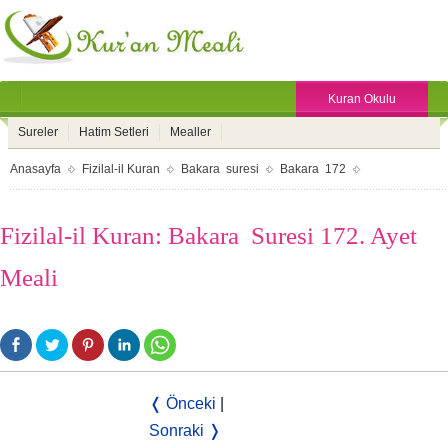
Kuran Okulu
Sureler
Hatim Setleri
Mealler
Anasayfa
Fizilal-il Kuran
Bakara suresi
Bakara 172
Fizilal-il Kuran: Bakara Suresi 172. Ayet
Meali
❬ Önceki
|
Sonraki ❭