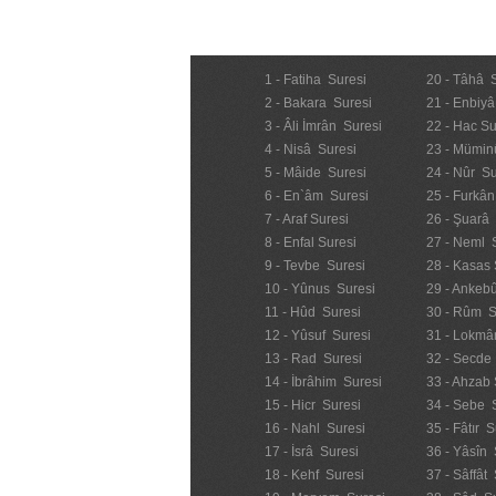
1 - Fatiha Suresi
20 - Tâhâ 
2 - Bakara Suresi
21 - Enbiyâ
3 - Âli İmrân Suresi
22 - Hac Su
4 - Nisâ Suresi
23 - Mümin
5 - Mâide Suresi
24 - Nûr Su
6 - En`âm Suresi
25 - Furkân
7 - Araf Suresi
26 - Şuarâ
8 - Enfal Suresi
27 - Neml 
9 - Tevbe Suresi
28 - Kasas 
10 - Yûnus Suresi
29 - Ankebû
11 - Hûd Suresi
30 - Rûm S
12 - Yûsuf Suresi
31 - Lokmâ
13 - Rad Suresi
32 - Secde
14 - İbrâhim Suresi
33 - Ahzab 
15 - Hicr Suresi
34 - Sebe 
16 - Nahl Suresi
35 - Fâtır S
17 - İsrâ Suresi
36 - Yâsîn 
18 - Kehf Suresi
37 - Sâffât