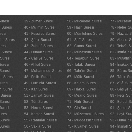
Suresi
39 - Zümer Suresi
58 - Mücadele Suresi
77 - Mürselat
 Suresi
40 - Mü`min Suresi
59 - Haşr Suresi
78 - Nebe Su
resi
41 - Fussilet Suresi
60 - Mümtehine Suresi
79 - Nâziât S
ûn Suresi
42 - Şûra Suresi
61 - Saff Suresi
80 - Abese S
resi
43 - Zuhruf Suresi
62 - Cuma Suresi
81 - Tekvîr S
 Suresi
44 - Duhan Suresi
63 - Münafikun Suresi
82 - İnfitâr S
 Suresi
45 - Câsiye Suresi
64 - Tegâbun Suresi
83 - Mutaffifî
Suresi
46 - Ahkaf Suresi
65 - Talâk Suresi
84 - İnşikak 
Suresi
47 - Muhammed Suresi
66 - Tahrîm Suresi
85 - Büruc Su
t Suresi
48 - Fetih Suresi
67 - Mülk Suresi
86 - Târık Su
uresi
49 - Hucurât Suresi
68 - Kalem Suresi
87 - A`lâ Sur
n Suresi
50 - Kaf Suresi
69 - Hâkka Suresi
88 - Gâşiye 
 Suresi
51 - Zâriyât Suresi
70 - Meâric Suresi
89 - Fecr Sur
Suresi
52 - Tûr Suresi
71 - Nûh Suresi
90 - Beled Su
Suresi
53 - Necm Suresi
72 - Cin Suresi
91 - Şems Su
uresi
54 - Kamer Suresi
73 - Müzzemmil Suresi
92 - Leyl Sur
Suresi
55 - Rahmân Suresi
74 - Müddessir Suresi
93 - Duhâ Su
 Suresi
56 - Vâkıa Suresi
75 - Kıyâmet Suresi
94 - İnşirâh S