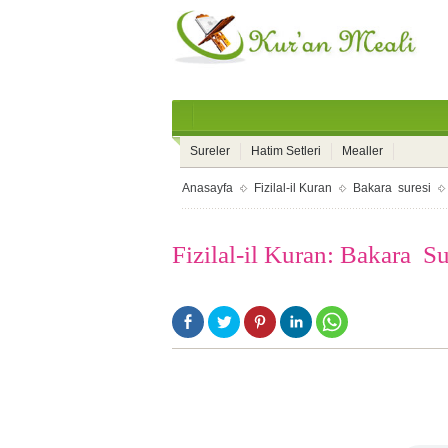
Sureler
Hatim Setleri
Mealler
Anasayfa
Fizilal-il Kuran
Bakara suresi
Fizilal-il Kuran: Bakara S