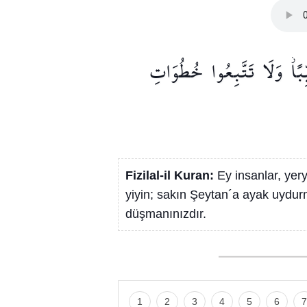
بًاۘ
وَلَا
تَتَّبِعُوا
خُطُوَاتِ
Fizilal-il Kuran:
Ey insanlar, yer
yiyin; sakın Şeytan´a ayak uydur
düşmanınızdır.
1
2
3
4
5
6
7