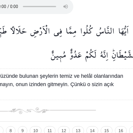
اَيُّهَا
النَّاسُ
كُلُوا
مِمَّا
فِي
الْاَرْضِ
حَلَالًا
طَيِّ
َّيْطَانِۜ
اِنَّهُ
لَكُمْ
عَدُوٌّ
مُب۪ينٌ
yüzünde bulunan şeylerin temiz ve helâl olanlarından
mayın, onun izinden gitmeyin. Çünkü o sizin açık
8
9
10
11
12
13
14
15
16