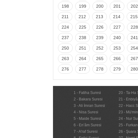
198
199
200
201
202
211
212
213
214
215
224
225
226
227
228
237
238
239
240
241
250
251
252
253
254
263
264
265
266
267
276
277
278
279
280
1 - Fatiha Suresi
20 - Ta-Ha 
2 - Bakara Suresi
21 - Enbiyâ
3 - Ali İmran Suresi
22 - Hacc S
4 - Nisa Suresi
23 - Mü'mi
5 - Maide Suresi
24 - Nur Su
6 - En’âm Suresi
25 - Furkan
7 - A'raf Suresi
26 - Şuara 
8 - Enfal Suresi
27 - Neml S