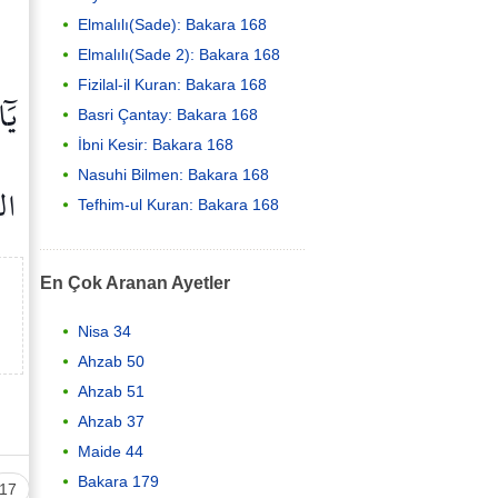
Elmalılı(Sade): Bakara 168
Elmalılı(Sade 2): Bakara 168
Fizilal-il Kuran: Bakara 168
يَٓا
Basri Çantay: Bakara 168
İbni Kesir: Bakara 168
Nasuhi Bilmen: Bakara 168
الش
Tefhim-ul Kuran: Bakara 168
En Çok Aranan Ayetler
Nisa 34
Ahzab 50
Ahzab 51
Ahzab 37
Maide 44
Bakara 179
17