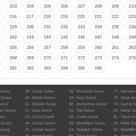
203
204
205
206
207
208
209
210
216
217
218
219
220
221
222
223
229
230
231
232
233
234
235
236
242
243
244
245
246
247
248
249
255
256
257
258
259
260
261
262
268
269
270
271
272
273
274
275
281
282
283
284
285
286
Suresi
39 - Zumer Suresi
58 - Mücadele Suresi
77 - Mürselat
 Suresi
40 - Mümin Suresi
59 - Haşr Suresi
78 - Nebe Su
uresi
41 - Fussilet Suresi
60 - Mumtehine Suresi
79 - Nazi'at S
nun Suresi
42 - Şura Suresi
61 - Saff Suresi
80 - Abese Su
resi
43 - Zuhruf Suresi
62 - Cuma Suresi
81 - Tekvir Su
 Suresi
44 - Duhan Suresi
63 - Munafikun Suresi
82 - İnfitar Su
Suresi
45 - Casiye Suresi
64 - Teğabun Suresi
83 - Mutaffifi
uresi
46 - Ahkaf Suresi
65 - Talak Suresi
84 - İnşikak S