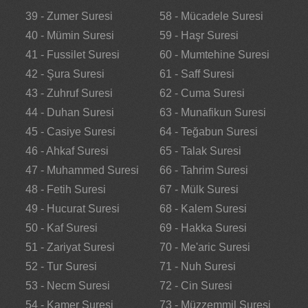
39 - Zumer Suresi
58 - Mücadele Suresi
40 - Mümin Suresi
59 - Haşr Suresi
41 - Fussilet Suresi
60 - Mumtehine Suresi
42 - Şura Suresi
61 - Saff Suresi
43 - Zuhruf Suresi
62 - Cuma Suresi
44 - Duhan Suresi
63 - Munafikun Suresi
45 - Casiye Suresi
64 - Teğabun Suresi
46 - Ahkaf Suresi
65 - Talak Suresi
47 - Muhammed Suresi
66 - Tahrim Suresi
48 - Fetih Suresi
67 - Mülk Suresi
49 - Hucurat Suresi
68 - Kalem Suresi
50 - Kaf Suresi
69 - Hakka Suresi
51 - Zariyat Suresi
70 - Me'aric Suresi
52 - Tur Suresi
71 - Nuh Suresi
53 - Necm Suresi
72 - Cin Suresi
54 - Kamer Suresi
73 - Müzzemmil Suresi