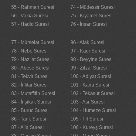
55 - Rahman Suresi
74 - Müdessir Suresi
56 - Vakıa Suresi
75 - Kıyamet Suresi
57 - Hadid Suresi
76 - İnsan Suresi
77 - Mürselat Suresi
96 - Alak Suresi
78 - Nebe Suresi
97 - Kadr Suresi
79 - Nazi'at Suresi
98 - Beyyine Suresi
80 - Abese Suresi
99 - Zilzal Suresi
81 - Tekvir Suresi
100 - Adiyat Suresi
82 - İnfitar Suresi
101 - Karia Suresi
83 - Mutaffifin Suresi
102 - Tekasür Suresi
84 - İnşikak Suresi
103 - Asr Suresi
85 - Buruc Suresi
104 - Hümeze Suresi
86 - Tarık Suresi
105 - Fil Suresi
87 - A'la Suresi
106 - Kureyş Suresi
88 - Gaşiye Suresi
107 - Maun Suresi