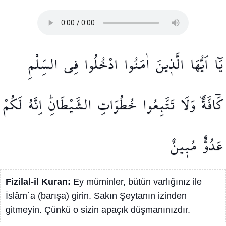
يَٓا
اَيُّهَا
الَّذ۪ينَ
اٰمَنُوا
ادْخُلُوا
فِي
السِّلْمِ
كَٓافَّةًۖ
وَلَا
تَتَّبِعُوا
خُطُوَاتِ
الشَّيْطَانِۜ
اِنَّهُ
لَكُمْ
عَدُوٌّ
مُب۪ينٌ
Fizilal-il Kuran:
Ey müminler, bütün varlığınız ile
İslâm´a (barışa) girin. Sakın Şeytanın izinden
gitmeyin. Çünkü o sizin apaçık düşmanınızdır.