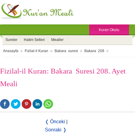
Kuran Okulu
Sureler
Hatim Setleri
Mealler
Anasayfa
Fizilal-il Kuran
Bakara suresi
Bakara 208
Fizilal-il Kuran: Bakara Suresi 208. Ayet
Meali
❬ Önceki
|
Sonraki ❭