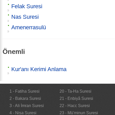
Felak Suresi
Nas Suresi
Amenerrasulü
Önemli
Kur'anı Kerimi Anlama
1 - Fatiha Suresi
20 - Ta-Ha Suresi
2 - Bakara Suresi
21 - Enbiyâ Suresi
3 - Ali İmran Suresi
22 - Hacc Suresi
4 - Nisa Suresi
23 - Mü'minun Suresi