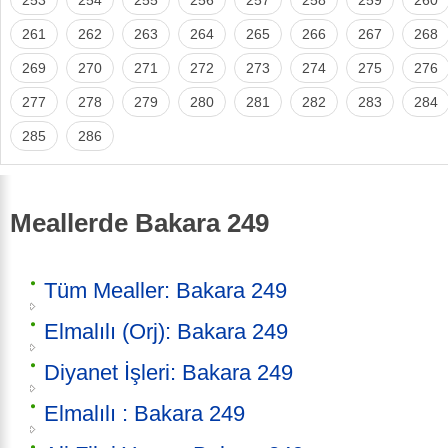
261
262
263
264
265
266
267
268
269
270
271
272
273
274
275
276
277
278
279
280
281
282
283
284
285
286
Meallerde Bakara 249
Tüm Mealler: Bakara 249
Elmalılı (Orj): Bakara 249
Diyanet İşleri: Bakara 249
Elmalılı : Bakara 249