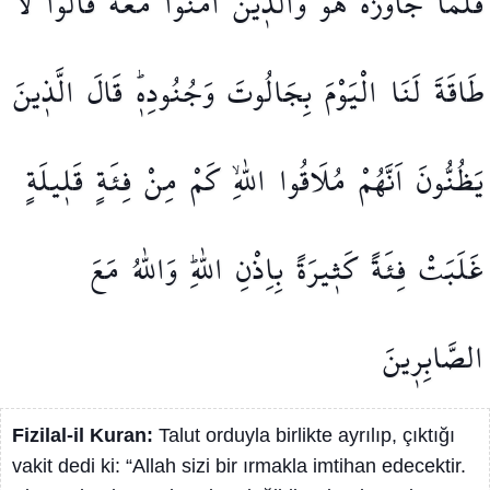
فَلَمَّا
جَاوَزَهُ
هُوَ
وَالَّذ۪ينَ
اٰمَنُوا
مَعَهُۙ
قَالُوا
لَا
طَاقَةَ
لَنَا
الْيَوْمَ
بِجَالُوتَ
وَجُنُودِه۪ۜ
قَالَ
الَّذ۪ينَ
يَظُنُّونَ
اَنَّهُمْ
مُلَاقُوا
اللّٰهِۙ
كَمْ
مِنْ
فِئَةٍ
قَل۪يلَةٍ
غَلَبَتْ
فِئَةً
كَث۪يرَةً
بِاِذْنِ
اللّٰهِۜ
وَاللّٰهُ
مَعَ
الصَّابِر۪ينَ
Fizilal-il Kuran:
Talut orduyla birlikte ayrılıp, çıktığı
vakit dedi ki: “Allah sizi bir ırmakla imtihan edecektir.