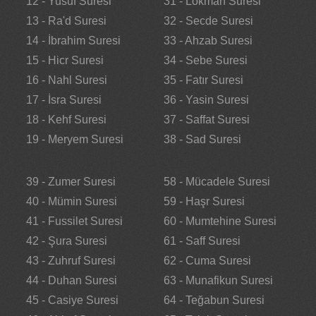
12 - Yusuf Suresi
31 - Lokman Suresi
13 - Ra'd Suresi
32 - Secde Suresi
14 - İbrahim Suresi
33 - Ahzab Suresi
15 - Hicr Suresi
34 - Sebe Suresi
16 - Nahl Suresi
35 - Fatır Suresi
17 - İsra Suresi
36 - Yasin Suresi
18 - Kehf Suresi
37 - Saffat Suresi
19 - Meryem Suresi
38 - Sad Suresi
39 - Zumer Suresi
58 - Mücadele Suresi
40 - Mümin Suresi
59 - Haşr Suresi
41 - Fussilet Suresi
60 - Mumtehine Suresi
42 - Şura Suresi
61 - Saff Suresi
43 - Zuhruf Suresi
62 - Cuma Suresi
44 - Duhan Suresi
63 - Munafikun Suresi
45 - Casiye Suresi
64 - Teğabun Suresi