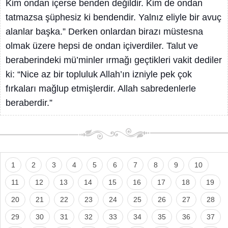
Kim ondan içerse benden değildir. Kim de ondan
tatmazsa şüphesiz ki bendendir. Yalnız eliyle bir avuç
alanlar başka.” Derken onlardan birazı müstesna
olmak üzere hepsi de ondan içiverdiler. Talut ve
beraberindeki mü’minler ırmağı geçtikleri vakit dediler
ki: “Nice az bir topluluk Allah’ın izniyle pek çok
fırkaları mağlup etmişlerdir. Allah sabredenlerle
beraberdir.”
1
2
3
4
5
6
7
8
9
10
11
12
13
14
15
16
17
18
19
20
21
22
23
24
25
26
27
28
29
30
31
32
33
34
35
36
37