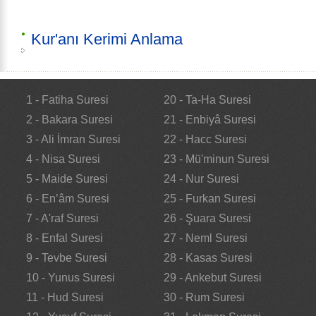
Kur'anı Kerimi Anlama
1 - Fatiha Suresi
20 - Ta-Ha Suresi
2 - Bakara Suresi
21 - Enbiyâ Suresi
3 - Ali İmran Suresi
22 - Hacc Suresi
4 - Nisa Suresi
23 - Mü'minun Suresi
5 - Maide Suresi
24 - Nur Suresi
6 - En’âm Suresi
25 - Furkan Suresi
7 - A'raf Suresi
26 - Şuara Suresi
8 - Enfal Suresi
27 - Neml Suresi
9 - Tevbe Suresi
28 - Kasas Suresi
10 - Yunus Suresi
29 - Ankebut Suresi
11 - Hud Suresi
30 - Rum Suresi