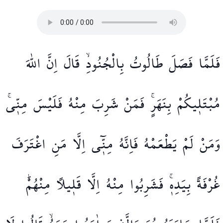
فَلَمَّا
فَصَلَ
طَالُوتُ
بِالْجُنُودِۙ
قَالَ
اِنَّ
اللّٰهَ
مُبْتَل۪يكُمْ
بِنَهَرٍۚ
فَمَنْ
شَرِبَ
مِنْهُ
فَلَيْسَ
مِنّ۪يۚ
وَمَنْ
لَمْ
يَطْعَمْهُ
فَاِنَّهُ
مِنّ۪ٓي
اِلَّا
مَنِ
اغْتَرَفَ
غُرْفَةً
بِيَدِه۪ۚ
فَشَرِبُوا
مِنْهُ
اِلَّا
قَل۪يلًا
مِنْهُمْۜ