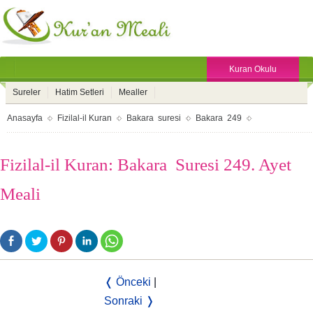
Kuran Okulu
Sureler
Hatim Setleri
Mealler
Anasayfa
Fizilal-il Kuran
Bakara suresi
Bakara 249
Fizilal-il Kuran: Bakara Suresi 249. Ayet
Meali
❬ Önceki
|
Sonraki ❭