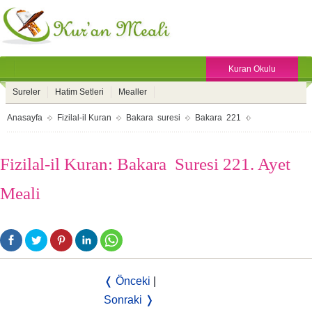
Kuran Okulu
Sureler
Hatim Setleri
Mealler
Anasayfa
Fizilal-il Kuran
Bakara suresi
Bakara 221
Fizilal-il Kuran: Bakara Suresi 221. Ayet
Meali
❬ Önceki
|
Sonraki ❭