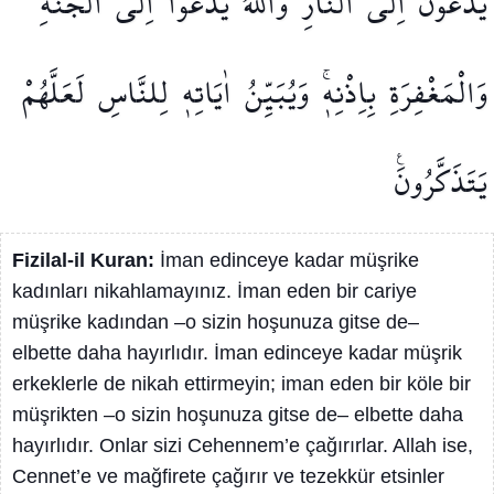
يَدْعُونَ
اِلَى
النَّارِۚ
وَاللّٰهُ
يَدْعُٓوا
اِلَى
الْجَنَّةِ
وَالْمَغْفِرَةِ
بِاِذْنِه۪ۚ
وَيُبَيِّنُ
اٰيَاتِه۪
لِلنَّاسِ
لَعَلَّهُمْ
يَتَذَكَّرُونَ۟
Fizilal-il Kuran:
İman edinceye kadar müşrike
kadınları nikahlamayınız. İman eden bir cariye
müşrike kadından –o sizin hoşunuza gitse de–
elbette daha hayırlıdır. İman edinceye kadar müşrik
erkeklerle de nikah ettirmeyin; iman eden bir köle bir
müşrikten –o sizin hoşunuza gitse de– elbette daha
hayırlıdır. Onlar sizi Cehennem’e çağırırlar. Allah ise,
Cennet’e ve mağfirete çağırır ve tezekkür etsinler