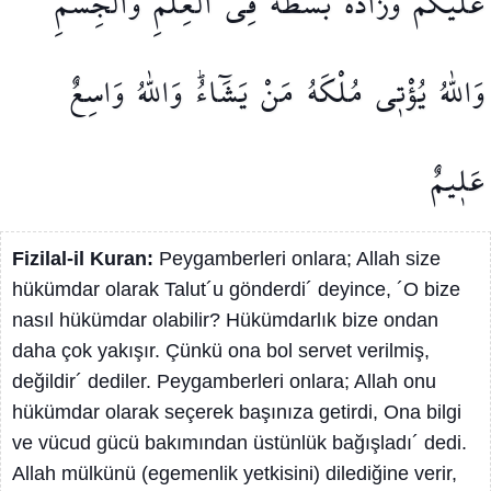
عَلَيْكُمْ
وَزَادَهُ
بَسْطَةً
فِي
الْعِلْمِ
وَالْجِسْمِۜ
وَاللّٰهُ
يُؤْت۪ي
مُلْكَهُ
مَنْ
يَشَٓاءُۜ
وَاللّٰهُ
وَاسِعٌ
عَل۪يمٌ
Fizilal-il Kuran:
Peygamberleri onlara; Allah size
hükümdar olarak Talut´u gönderdi´ deyince, ´O bize
nasıl hükümdar olabilir? Hükümdarlık bize ondan
daha çok yakışır. Çünkü ona bol servet verilmiş,
değildir´ dediler. Peygamberleri onlara; Allah onu
hükümdar olarak seçerek başınıza getirdi, Ona bilgi
ve vücud gücü bakımından üstünlük bağışladı´ dedi.
Allah mülkünü (egemenlik yetkisini) dilediğine verir,