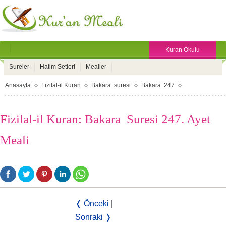
Kuran Okulu
Sureler
Hatim Setleri
Mealler
Anasayfa
Fizilal-il Kuran
Bakara suresi
Bakara 247
Fizilal-il Kuran: Bakara Suresi 247. Ayet
Meali
❬ Önceki
|
Sonraki ❭