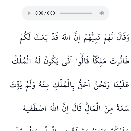
وَقَالَ
لَهُمْ
نَبِيُّهُمْ
اِنَّ
اللّٰهَ
قَدْ
بَعَثَ
لَكُمْ
طَالُوتَ
مَلِكًاۜ
قَالُٓوا
اَنّٰى
يَكُونُ
لَهُ
الْمُلْكُ
عَلَيْنَا
وَنَحْنُ
اَحَقُّ
بِالْمُلْكِ
مِنْهُ
وَلَمْ
يُؤْتَ
سَعَةً
مِنَ
الْمَالِۜ
قَالَ
اِنَّ
اللّٰهَ
اصْطَفٰيهُ