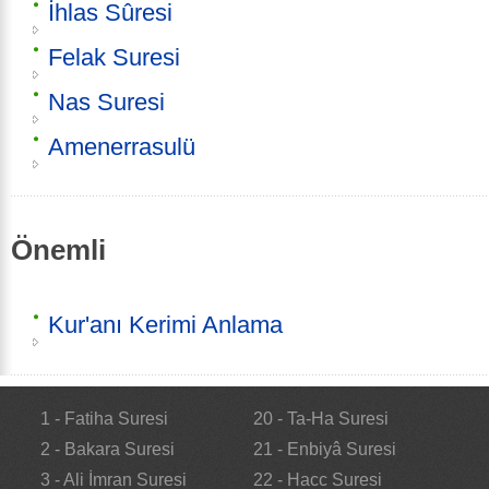
İhlas Sûresi
Felak Suresi
Nas Suresi
Amenerrasulü
Önemli
Kur'anı Kerimi Anlama
1 - Fatiha Suresi
20 - Ta-Ha Suresi
2 - Bakara Suresi
21 - Enbiyâ Suresi
3 - Ali İmran Suresi
22 - Hacc Suresi