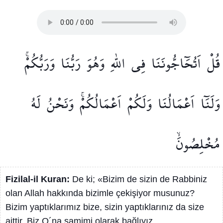
قُلْ
اَتُحَٓاجُّونَنَا
فِي
اللّٰهِ
وَهُوَ
رَبُّنَا
وَرَبُّكُمْۚ
وَلَنَٓا
اَعْمَالُنَا
وَلَكُمْ
اَعْمَالُكُمْۚ
وَنَحْنُ
لَهُ
مُخْلِصُونَۙ
Fizilal-il Kuran:
De ki; «Bizim de sizin de Rabbiniz
olan Allah hakkında bizimle çekişiyor musunuz?
Bizim yaptıklarımız bize, sizin yaptıklarınız da size
aittir. Biz O´na samimi olarak bağlıyız.