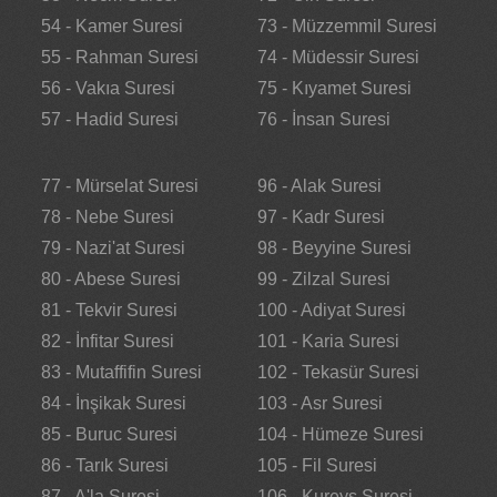
54 - Kamer Suresi
73 - Müzzemmil Suresi
55 - Rahman Suresi
74 - Müdessir Suresi
56 - Vakıa Suresi
75 - Kıyamet Suresi
57 - Hadid Suresi
76 - İnsan Suresi
77 - Mürselat Suresi
96 - Alak Suresi
78 - Nebe Suresi
97 - Kadr Suresi
79 - Nazi'at Suresi
98 - Beyyine Suresi
80 - Abese Suresi
99 - Zilzal Suresi
81 - Tekvir Suresi
100 - Adiyat Suresi
82 - İnfitar Suresi
101 - Karia Suresi
83 - Mutaffifin Suresi
102 - Tekasür Suresi
84 - İnşikak Suresi
103 - Asr Suresi
85 - Buruc Suresi
104 - Hümeze Suresi
86 - Tarık Suresi
105 - Fil Suresi
87 - A'la Suresi
106 - Kureyş Suresi