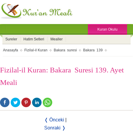
Kuran Okulu
Sureler
Hatim Setleri
Mealler
Anasayfa
Fizilal-il Kuran
Bakara suresi
Bakara 139
Fizilal-il Kuran: Bakara Suresi 139. Ayet
Meali
❬ Önceki
|
Sonraki ❭