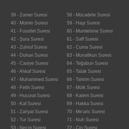
39 - Zumer Suresi
58 - Mücadele Suresi
40 - Mümin Suresi
59 - Haşr Suresi
41 - Fussilet Suresi
60 - Mumtehine Suresi
42 - Şura Suresi
61 - Saff Suresi
43 - Zuhruf Suresi
62 - Cuma Suresi
44 - Duhan Suresi
63 - Munafikun Suresi
45 - Casiye Suresi
64 - Teğabun Suresi
46 - Ahkaf Suresi
65 - Talak Suresi
47 - Muhammed Suresi
66 - Tahrim Suresi
48 - Fetih Suresi
67 - Mülk Suresi
49 - Hucurat Suresi
68 - Kalem Suresi
50 - Kaf Suresi
69 - Hakka Suresi
51 - Zariyat Suresi
70 - Me'aric Suresi
52 - Tur Suresi
71 - Nuh Suresi
53 - Necm Suresi
72 - Cin Suresi