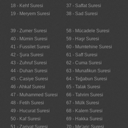
18 - Kehf Suresi
37 - Saffat Suresi
19 - Meryem Suresi
38 - Sad Suresi
39 - Zumer Suresi
58 - Mücadele Suresi
40 - Mümin Suresi
59 - Haşr Suresi
41 - Fussilet Suresi
60 - Mumtehine Suresi
42 - Şura Suresi
61 - Saff Suresi
43 - Zuhruf Suresi
62 - Cuma Suresi
44 - Duhan Suresi
63 - Munafikun Suresi
45 - Casiye Suresi
64 - Teğabun Suresi
46 - Ahkaf Suresi
65 - Talak Suresi
47 - Muhammed Suresi
66 - Tahrim Suresi
48 - Fetih Suresi
67 - Mülk Suresi
49 - Hucurat Suresi
68 - Kalem Suresi
50 - Kaf Suresi
69 - Hakka Suresi
51 - Zariyat Suresi
70 - Me'aric Suresi