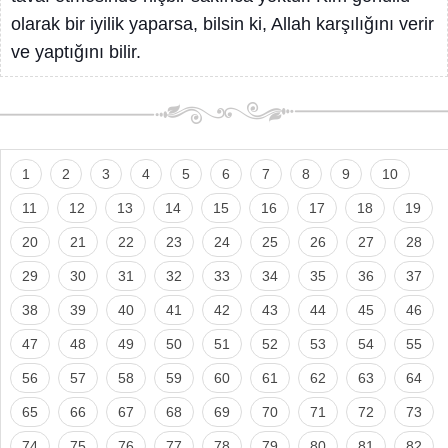
olarak bir iyilik yaparsa, bilsin ki, Allah karşılığını verir
ve yaptığını bilir.
1
2
3
4
5
6
7
8
9
10
11
12
13
14
15
16
17
18
19
20
21
22
23
24
25
26
27
28
29
30
31
32
33
34
35
36
37
38
39
40
41
42
43
44
45
46
47
48
49
50
51
52
53
54
55
56
57
58
59
60
61
62
63
64
65
66
67
68
69
70
71
72
73
74
75
76
77
78
79
80
81
82