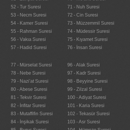
52 - Tur Suresi
71 - Nuh Suresi
53 - Necm Suresi
72 - Cin Suresi
54 - Kamer Suresi
73 - Müzzemmil Suresi
55 - Rahman Suresi
74 - Müdessir Suresi
56 - Vakıa Suresi
75 - Kıyamet Suresi
57 - Hadid Suresi
76 - İnsan Suresi
77 - Mürselat Suresi
96 - Alak Suresi
78 - Nebe Suresi
97 - Kadr Suresi
79 - Nazi'at Suresi
98 - Beyyine Suresi
80 - Abese Suresi
99 - Zilzal Suresi
81 - Tekvir Suresi
100 - Adiyat Suresi
82 - İnfitar Suresi
101 - Karia Suresi
83 - Mutaffifin Suresi
102 - Tekasür Suresi
84 - İnşikak Suresi
103 - Asr Suresi
85 - Buruc Suresi
104 - Hümeze Suresi