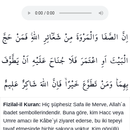
اِنَّ
الصَّفَا
وَالْمَرْوَةَ
مِنْ
شَعَٓائِرِ
اللّٰهِۚ
فَمَنْ
حَجَّ
الْبَيْتَ
اَوِ
اعْتَمَرَ
فَلَا
جُنَاحَ
عَلَيْهِ
اَنْ
يَطَّوَّفَ
بِهِمَاۜ
وَمَنْ
تَطَوَّعَ
خَيْرًاۙ
فَاِنَّ
اللّٰهَ
شَاكِرٌ
عَل۪يمٌ
Fizilal-il Kuran:
Hiç şüphesiz Safa ile Merve, Allah´a
ibadet sembollerindendir. Buna göre, kim Hacc veya
Umre amacı ile Kâbe´yi ziyaret ederse, bu iki tepeyi
tavaf etmesinde hiçbir sakınca yoktur. Kim gönüllü