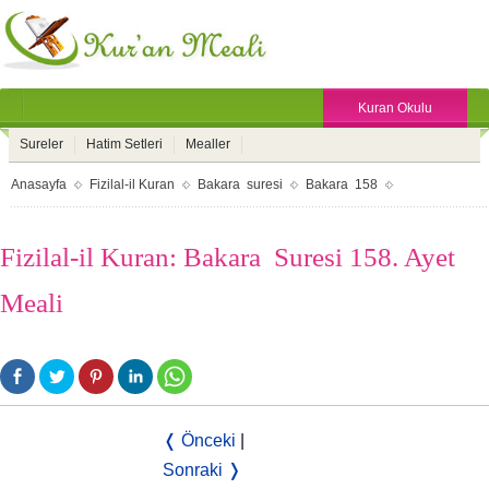
Kuran Okulu
Sureler
Hatim Setleri
Mealler
Anasayfa
Fizilal-il Kuran
Bakara suresi
Bakara 158
Fizilal-il Kuran: Bakara Suresi 158. Ayet
Meali
❬ Önceki
|
Sonraki ❭