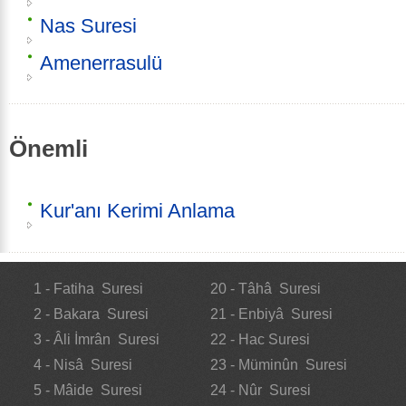
Nas Suresi
Amenerrasulü
Önemli
Kur'anı Kerimi Anlama
1 - Fatiha Suresi
20 - Tâhâ Suresi
2 - Bakara Suresi
21 - Enbiyâ Suresi
3 - Âli İmrân Suresi
22 - Hac Suresi
4 - Nisâ Suresi
23 - Müminûn Suresi
5 - Mâide Suresi
24 - Nûr Suresi