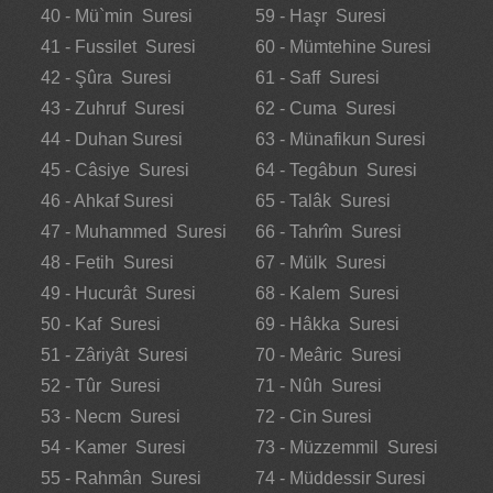
40 - Mü`min Suresi
59 - Haşr Suresi
41 - Fussilet Suresi
60 - Mümtehine Suresi
42 - Şûra Suresi
61 - Saff Suresi
43 - Zuhruf Suresi
62 - Cuma Suresi
44 - Duhan Suresi
63 - Münafikun Suresi
45 - Câsiye Suresi
64 - Tegâbun Suresi
46 - Ahkaf Suresi
65 - Talâk Suresi
47 - Muhammed Suresi
66 - Tahrîm Suresi
48 - Fetih Suresi
67 - Mülk Suresi
49 - Hucurât Suresi
68 - Kalem Suresi
50 - Kaf Suresi
69 - Hâkka Suresi
51 - Zâriyât Suresi
70 - Meâric Suresi
52 - Tûr Suresi
71 - Nûh Suresi
53 - Necm Suresi
72 - Cin Suresi
54 - Kamer Suresi
73 - Müzzemmil Suresi
55 - Rahmân Suresi
74 - Müddessir Suresi