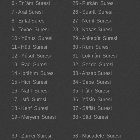
6 - En`âm Suresi
25 - Furkân Suresi
7 - Araf Suresi
26 - Şuarâ Suresi
8 - Enfal Suresi
27 - Neml Suresi
9 - Tevbe Suresi
28 - Kasas Suresi
10 - Yûnus Suresi
29 - Ankebût Suresi
11 - Hûd Suresi
30 - Rûm Suresi
12 - Yûsuf Suresi
31 - Lokmân Suresi
13 - Rad Suresi
32 - Secde Suresi
14 - İbrâhim Suresi
33 - Ahzab Suresi
15 - Hicr Suresi
34 - Sebe Suresi
16 - Nahl Suresi
35 - Fâtır Suresi
17 - İsrâ Suresi
36 - Yâsîn Suresi
18 - Kehf Suresi
37 - Sâffât Suresi
19 - Meryem Suresi
38 - Sâd Suresi
39 - Zümer Suresi
58 - Mücadele Suresi