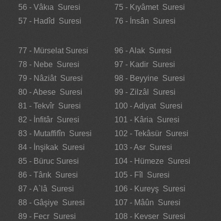
56 - Vâkıa Suresi
75 - Kıyâmet Suresi
57 - Hadîd Suresi
76 - İnsân Suresi
77 - Mürselat Suresi
96 - Alak Suresi
78 - Nebe Suresi
97 - Kadir Suresi
79 - Nâziât Suresi
98 - Beyyine Suresi
80 - Abese Suresi
99 - Zilzâl Suresi
81 - Tekvîr Suresi
100 - Adiyat Suresi
82 - İnfitâr Suresi
101 - Kâria Suresi
83 - Mutaffifîn Suresi
102 - Tekâsür Suresi
84 - İnşikak Suresi
103 - Asr Suresi
85 - Büruc Suresi
104 - Hümeze Suresi
86 - Târık Suresi
105 - Fîl Suresi
87 - A`lâ Suresi
106 - Kureyş Suresi
88 - Gâşiye Suresi
107 - Mâûn Suresi
89 - Fecr Suresi
108 - Kevser Suresi