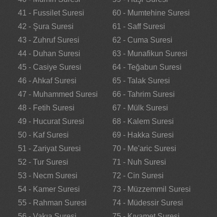
41 - Fussilet Suresi
60 - Mumtehine Suresi
42 - Şura Suresi
61 - Saff Suresi
43 - Zuhruf Suresi
62 - Cuma Suresi
44 - Duhan Suresi
63 - Munafikun Suresi
45 - Casiye Suresi
64 - Teğabun Suresi
46 - Ahkaf Suresi
65 - Talak Suresi
47 - Muhammed Suresi
66 - Tahrim Suresi
48 - Fetih Suresi
67 - Mülk Suresi
49 - Hucurat Suresi
68 - Kalem Suresi
50 - Kaf Suresi
69 - Hakka Suresi
51 - Zariyat Suresi
70 - Me'aric Suresi
52 - Tur Suresi
71 - Nuh Suresi
53 - Necm Suresi
72 - Cin Suresi
54 - Kamer Suresi
73 - Müzzemmil Suresi
55 - Rahman Suresi
74 - Müdessir Suresi
56 - Vakıa Suresi
75 - Kıyamet Suresi