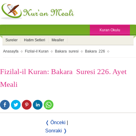
Kuran Okulu
Sureler
Hatim Setleri
Mealler
Anasayfa
Fizilal-il Kuran
Bakara suresi
Bakara 226
Fizilal-il Kuran: Bakara Suresi 226. Ayet
Meali
❬ Önceki
|
Sonraki ❭