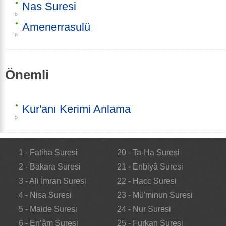
Nas Suresi
Amenerrasulü
Önemli
Kur'anı Kerimi Anlama
1 - Fatiha Suresi
20 - Ta-Ha Suresi
2 - Bakara Suresi
21 - Enbiyâ Suresi
3 - Ali İmran Suresi
22 - Hacc Suresi
4 - Nisa Suresi
23 - Mü'minun Suresi
5 - Maide Suresi
24 - Nur Suresi
6 - En’âm Suresi
25 - Furkan Suresi