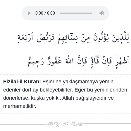
لِلَّذ۪ينَ
يُؤْلُونَ
مِنْ
نِسَٓائِهِمْ
تَرَبُّصُ
اَرْبَعَةِ
اَشْهُرٍۚ
فَاِنْ
فَٓاؤُ۫
فَاِنَّ
اللّٰهَ
غَفُورٌ
رَح۪يمٌ
Fizilal-il Kuran:
Eşlerine yaklaşmamaya yemin
edenler dört ay bekleyebilirler. Eğer bu yeminlerinden
dönerlerse, kuşku yok ki, Allah bağışlayıcıdır ve
merhametlidir.