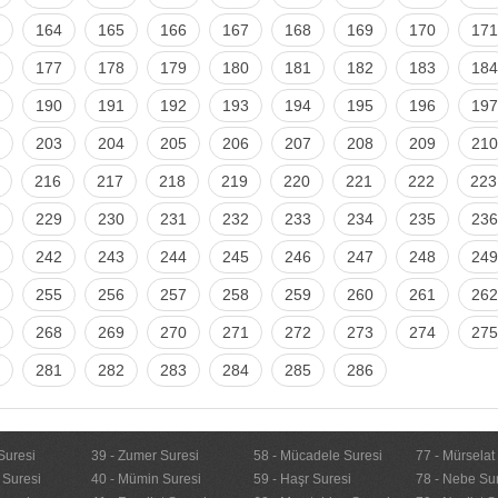
164
165
166
167
168
169
170
171
177
178
179
180
181
182
183
184
190
191
192
193
194
195
196
197
203
204
205
206
207
208
209
210
216
217
218
219
220
221
222
223
229
230
231
232
233
234
235
236
242
243
244
245
246
247
248
249
255
256
257
258
259
260
261
262
268
269
270
271
272
273
274
275
281
282
283
284
285
286
Suresi
39 - Zumer Suresi
58 - Mücadele Suresi
77 - Mürselat
 Suresi
40 - Mümin Suresi
59 - Haşr Suresi
78 - Nebe Su