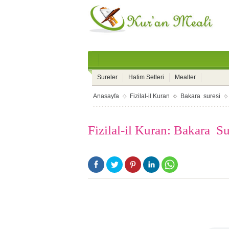
Sureler
Hatim Setleri
Mealler
Anasayfa
Fizilal-il Kuran
Bakara suresi
Fizilal-il Kuran: Bakara S