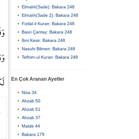
Elmalılı(Sade): Bakara 248
Elmalılı(Sade 2): Bakara 248
Fizilal-il Kuran: Bakara 248
وَق
Basri Çantay: Bakara 248
İbni Kesir: Bakara 248
Nasuhi Bilmen: Bakara 248
وَبَ
Tefhim-ul Kuran: Bakara 248
لَك
En Çok Aranan Ayetler
Nisa 34
Ahzab 50
Ahzab 51
r
Ahzab 37
Maide 44
Bakara 179