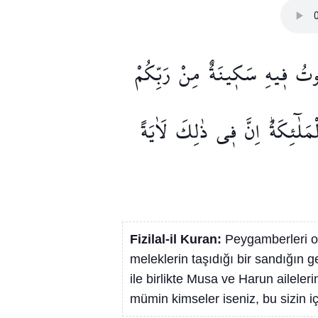
ُوتُ
ف۪يهِ
سَك۪ينَةٌ
مِنْ
رَبِّكُمْ
مَلٰٓئِكَةُۜ
اِنَّ
ف۪ي
ذٰلِكَ
لَاٰيَةً
Fizilal-il Kuran:
Peygamberleri onl
meleklerin taşıdığı bir sandığın 
ile birlikte Musa ve Harun aileleri
mümin kimseler iseniz, bu sizin için