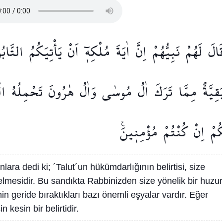
َالَ
لَهُمْ
نَبِيُّهُمْ
اِنَّ
اٰيَةَ
مُلْكِه۪ٓ
اَنْ
يَأْتِيَكُمُ
التَّاب
قِيَّةٌ
مِمَّا
تَرَكَ
اٰلُ
مُوسٰى
وَاٰلُ
هٰرُونَ
تَحْمِلُهُ
الْ
ُمْ
اِنْ
كُنْتُمْ
مُؤْمِن۪ينَ۟
ara dedi ki; ´Talut´un hükümdarlığının belirtisi, size
gelmesidir. Bu sandıkta Rabbinizden size yönelik bir huzu
nin geride bıraktıkları bazı önemli eşyalar vardır. Eğer
 kesin bir belirtidir.