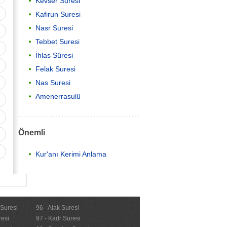
Kevser Suresi
Kafirun Suresi
Nasr Suresi
Tebbet Suresi
İhlas Sûresi
Felak Suresi
Nas Suresi
Amenerrasulü
Önemli
Kur'anı Kerimi Anlama
 Suresi
96 - Alak Suresi
resi
97 - Kadr Suresi