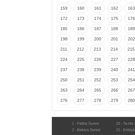
159
160
161
162
163
172
173
174
175
176
185
186
187
188
189
198
199
200
201
202
211
212
213
214
215
224
225
226
227
228
237
238
239
240
241
250
251
252
253
254
263
264
265
266
267
276
277
278
279
280
1 - Fatiha Suresi
20 - Ta-Ha 
2 - Bakara Suresi
21 - Enbiyâ