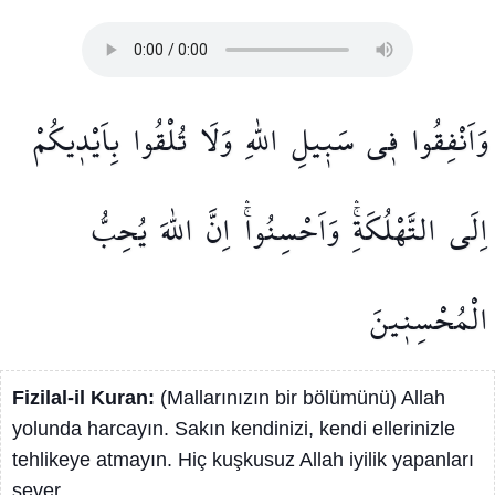
وَاَنْفِقُوا
ف۪ي
سَب۪يلِ
اللّٰهِ
وَلَا
تُلْقُوا
بِاَيْد۪يكُمْ
اِلَى
التَّهْلُكَةِۚۛ
وَاَحْسِنُواۚۛ
اِنَّ
اللّٰهَ
يُحِبُّ
الْمُحْسِن۪ينَ
Fizilal-il Kuran:
(Mallarınızın bir bölümünü) Allah
yolunda harcayın. Sakın kendinizi, kendi ellerinizle
tehlikeye atmayın. Hiç kuşkusuz Allah iyilik yapanları
sever.