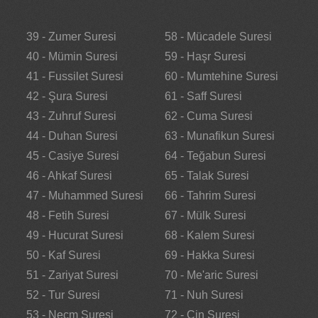
39 - Zumer Suresi
58 - Mücadele Suresi
40 - Mümin Suresi
59 - Haşr Suresi
41 - Fussilet Suresi
60 - Mumtehine Suresi
42 - Şura Suresi
61 - Saff Suresi
43 - Zuhruf Suresi
62 - Cuma Suresi
44 - Duhan Suresi
63 - Munafikun Suresi
45 - Casiye Suresi
64 - Teğabun Suresi
46 - Ahkaf Suresi
65 - Talak Suresi
47 - Muhammed Suresi
66 - Tahrim Suresi
48 - Fetih Suresi
67 - Mülk Suresi
49 - Hucurat Suresi
68 - Kalem Suresi
50 - Kaf Suresi
69 - Hakka Suresi
51 - Zariyat Suresi
70 - Me'aric Suresi
52 - Tur Suresi
71 - Nuh Suresi
53 - Necm Suresi
72 - Cin Suresi