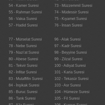
54 - Kamer Suresi
73 - Müzzemmil Suresi
55 - Rahman Suresi
74 - Müdessir Suresi
56 - Vakıa Suresi
75 - Kıyamet Suresi
57 - Hadid Suresi
76 - İnsan Suresi
77 - Mürselat Suresi
96 - Alak Suresi
78 - Nebe Suresi
97 - Kadr Suresi
79 - Nazi'at Suresi
98 - Beyyine Suresi
80 - Abese Suresi
99 - Zilzal Suresi
81 - Tekvir Suresi
100 - Adiyat Suresi
82 - İnfitar Suresi
101 - Karia Suresi
83 - Mutaffifin Suresi
102 - Tekasür Suresi
84 - İnşikak Suresi
103 - Asr Suresi
85 - Buruc Suresi
104 - Hümeze Suresi
86 - Tarık Suresi
105 - Fil Suresi
87 - A'la Suresi
106 - Kureyş Suresi