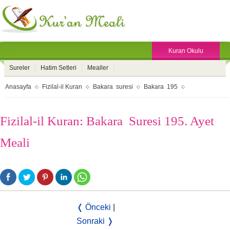
Kuran Okulu
Sureler
Hatim Setleri
Mealler
Anasayfa
Fizilal-il Kuran
Bakara suresi
Bakara 195
Fizilal-il Kuran: Bakara Suresi 195. Ayet
Meali
❬ Önceki
|
Sonraki ❭