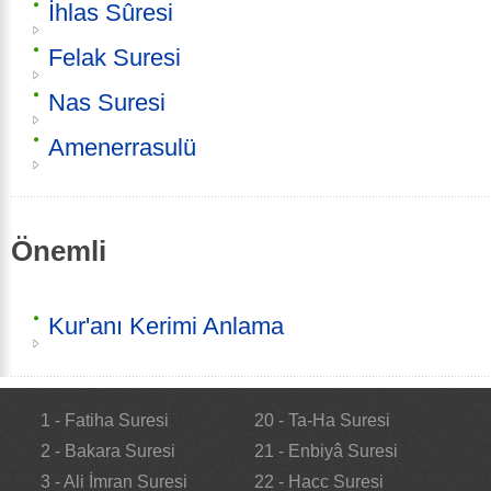
İhlas Sûresi
Felak Suresi
Nas Suresi
Amenerrasulü
Önemli
Kur'anı Kerimi Anlama
1 - Fatiha Suresi
20 - Ta-Ha Suresi
2 - Bakara Suresi
21 - Enbiyâ Suresi
3 - Ali İmran Suresi
22 - Hacc Suresi