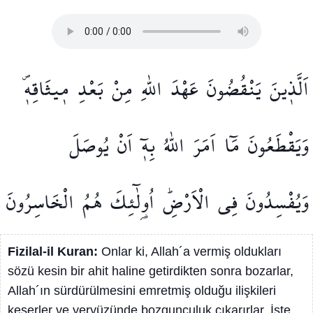
اَلَّذ۪ينَ
يَنْقُضُونَ
عَهْدَ
اللّٰهِ
مِنْ
بَعْدِ
م۪يثَاقِه۪ۖ
وَيَقْطَعُونَ
مَٓا
اَمَرَ
اللّٰهُ
بِه۪ٓ
اَنْ
يُوصَلَ
وَيُفْسِدُونَ
فِي
الْاَرْضِۜ
اُو۬لٰٓئِكَ
هُمُ
الْخَاسِرُونَ
Fizilal-il Kuran:
Onlar ki, Allah´a vermiş oldukları
sözü kesin bir ahit haline getirdikten sonra bozarlar,
Allah´ın sürdürülmesini emretmiş olduğu ilişkileri
keserler ve yeryüzünde bozgunculuk çıkarırlar. İşte