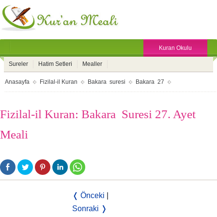
Kuran Okulu
Sureler
Hatim Setleri
Mealler
Anasayfa
Fizilal-il Kuran
Bakara suresi
Bakara 27
Fizilal-il Kuran: Bakara Suresi 27. Ayet
Meali
❬ Önceki
|
Sonraki ❭