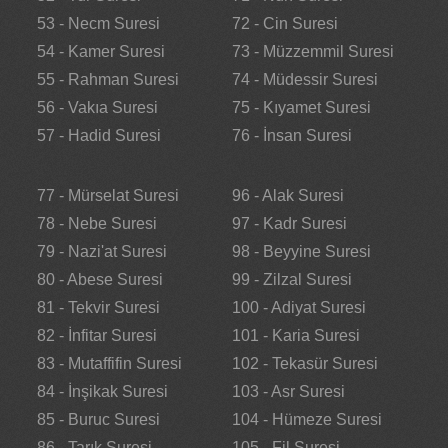
53 - Necm Suresi
72 - Cin Suresi
54 - Kamer Suresi
73 - Müzzemmil Suresi
55 - Rahman Suresi
74 - Müdessir Suresi
56 - Vakıa Suresi
75 - Kıyamet Suresi
57 - Hadid Suresi
76 - İnsan Suresi
77 - Mürselat Suresi
96 - Alak Suresi
78 - Nebe Suresi
97 - Kadr Suresi
79 - Nazi'at Suresi
98 - Beyyine Suresi
80 - Abese Suresi
99 - Zilzal Suresi
81 - Tekvir Suresi
100 - Adiyat Suresi
82 - İnfitar Suresi
101 - Karia Suresi
83 - Mutaffifin Suresi
102 - Tekasür Suresi
84 - İnşikak Suresi
103 - Asr Suresi
85 - Buruc Suresi
104 - Hümeze Suresi
86 - Tarık Suresi
105 - Fil Suresi