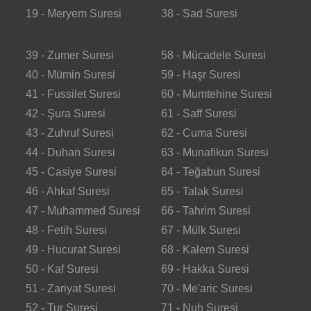
19 - Meryem Suresi
38 - Sad Suresi
39 - Zumer Suresi
58 - Mücadele Suresi
40 - Mümin Suresi
59 - Haşr Suresi
41 - Fussilet Suresi
60 - Mumtehine Suresi
42 - Şura Suresi
61 - Saff Suresi
43 - Zuhruf Suresi
62 - Cuma Suresi
44 - Duhan Suresi
63 - Munafikun Suresi
45 - Casiye Suresi
64 - Teğabun Suresi
46 - Ahkaf Suresi
65 - Talak Suresi
47 - Muhammed Suresi
66 - Tahrim Suresi
48 - Fetih Suresi
67 - Mülk Suresi
49 - Hucurat Suresi
68 - Kalem Suresi
50 - Kaf Suresi
69 - Hakka Suresi
51 - Zariyat Suresi
70 - Me'aric Suresi
52 - Tur Suresi
71 - Nuh Suresi