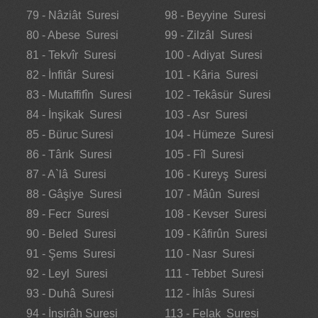
79 - Nâziât Suresi
98 - Beyyine Suresi
80 - Abese Suresi
99 - Zilzâl Suresi
81 - Tekvîr Suresi
100 - Adiyat Suresi
82 - İnfitâr Suresi
101 - Kâria Suresi
83 - Mutaffifîn Suresi
102 - Tekâsür Suresi
84 - İnşikak Suresi
103 - Asr Suresi
85 - Büruc Suresi
104 - Hümeze Suresi
86 - Târık Suresi
105 - Fîl Suresi
87 - A`lâ Suresi
106 - Kureyş Suresi
88 - Gâşiye Suresi
107 - Mâûn Suresi
89 - Fecr Suresi
108 - Kevser Suresi
90 - Beled Suresi
109 - Kâfirûn Suresi
91 - Şems Suresi
110 - Nasr Suresi
92 - Leyl Suresi
111 - Tebbet Suresi
93 - Duhâ Suresi
112 - İhlâs Suresi
94 - İnşirâh Suresi
113 - Felak Suresi