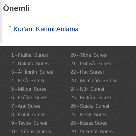
Önemli
Kur'anı Kerimi Anlama
1 - Fatiha Suresi
20 - Tâhâ Suresi
2 - Bakara Suresi
21 - Enbiyâ Suresi
3 - Âli İmrân Suresi
22 - Hac Suresi
4 - Nisâ Suresi
23 - Müminûn Suresi
5 - Mâide Suresi
24 - Nûr Suresi
6 - En`âm Suresi
25 - Furkân Suresi
7 - Araf Suresi
26 - Şuarâ Suresi
8 - Enfal Suresi
27 - Neml Suresi
9 - Tevbe Suresi
28 - Kasas Suresi
10 - Yûnus Suresi
29 - Ankebût Suresi