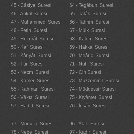
45 - Câsiye Suresi
64 - Tegâbun Suresi
46 - Ahkaf Suresi
65 - Talâk Suresi
47 - Muhammed Suresi
66 - Tahrîm Suresi
48 - Fetih Suresi
67 - Mülk Suresi
49 - Hucurât Suresi
68 - Kalem Suresi
50 - Kaf Suresi
69 - Hâkka Suresi
51 - Zâriyât Suresi
70 - Meâric Suresi
52 - Tûr Suresi
71 - Nûh Suresi
53 - Necm Suresi
72 - Cin Suresi
54 - Kamer Suresi
73 - Müzzemmil Suresi
55 - Rahmân Suresi
74 - Müddessir Suresi
56 - Vâkıa Suresi
75 - Kıyâmet Suresi
57 - Hadîd Suresi
76 - İnsân Suresi
77 - Mürselat Suresi
96 - Alak Suresi
78 - Nebe Suresi
97 - Kadir Suresi