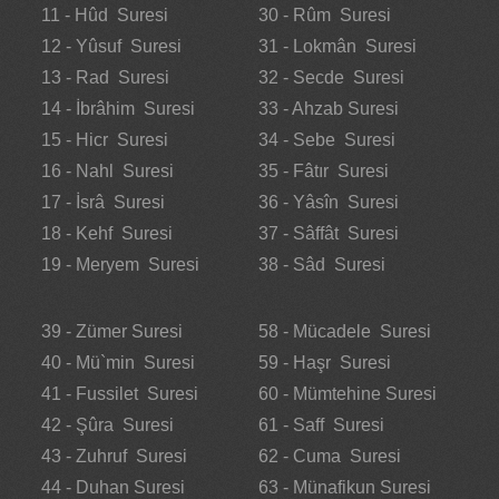
11 - Hûd Suresi
30 - Rûm Suresi
12 - Yûsuf Suresi
31 - Lokmân Suresi
13 - Rad Suresi
32 - Secde Suresi
14 - İbrâhim Suresi
33 - Ahzab Suresi
15 - Hicr Suresi
34 - Sebe Suresi
16 - Nahl Suresi
35 - Fâtır Suresi
17 - İsrâ Suresi
36 - Yâsîn Suresi
18 - Kehf Suresi
37 - Sâffât Suresi
19 - Meryem Suresi
38 - Sâd Suresi
39 - Zümer Suresi
58 - Mücadele Suresi
40 - Mü`min Suresi
59 - Haşr Suresi
41 - Fussilet Suresi
60 - Mümtehine Suresi
42 - Şûra Suresi
61 - Saff Suresi
43 - Zuhruf Suresi
62 - Cuma Suresi
44 - Duhan Suresi
63 - Münafikun Suresi