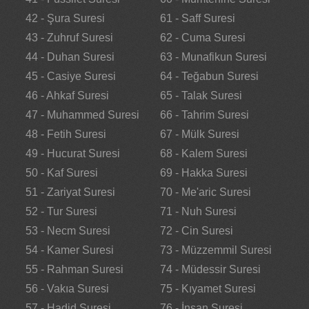
42 - Şura Suresi
61 - Saff Suresi
43 - Zuhruf Suresi
62 - Cuma Suresi
44 - Duhan Suresi
63 - Munafikun Suresi
45 - Casiye Suresi
64 - Teğabun Suresi
46 - Ahkaf Suresi
65 - Talak Suresi
47 - Muhammed Suresi
66 - Tahrim Suresi
48 - Fetih Suresi
67 - Mülk Suresi
49 - Hucurat Suresi
68 - Kalem Suresi
50 - Kaf Suresi
69 - Hakka Suresi
51 - Zariyat Suresi
70 - Me'aric Suresi
52 - Tur Suresi
71 - Nuh Suresi
53 - Necm Suresi
72 - Cin Suresi
54 - Kamer Suresi
73 - Müzzemmil Suresi
55 - Rahman Suresi
74 - Müdessir Suresi
56 - Vakıa Suresi
75 - Kıyamet Suresi
57 - Hadid Suresi
76 - İnsan Suresi