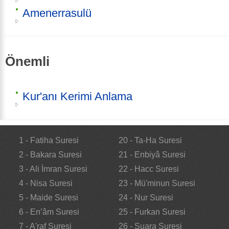
Amenerrasulü
Önemli
Kur'anı Kerimi Anlama
1 - Fatiha Suresi
20 - Ta-Ha Suresi
2 - Bakara Suresi
21 - Enbiyâ Suresi
3 - Ali İmran Suresi
22 - Hacc Suresi
4 - Nisa Suresi
23 - Mü'minun Suresi
5 - Maide Suresi
24 - Nur Suresi
6 - En’âm Suresi
25 - Furkan Suresi
7 - A'raf Suresi
26 - Şuara Suresi