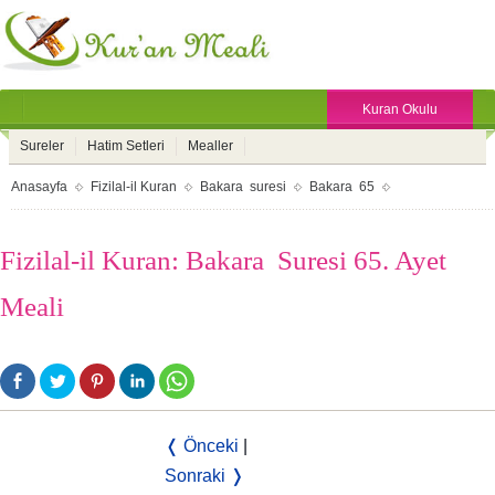
Kuran Okulu
Sureler
Hatim Setleri
Mealler
Anasayfa
Fizilal-il Kuran
Bakara suresi
Bakara 65
Fizilal-il Kuran: Bakara Suresi 65. Ayet
Meali
❬ Önceki
|
Sonraki ❭