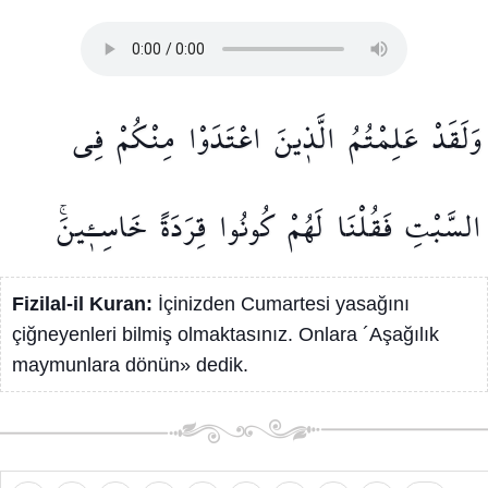
وَلَقَدْ
عَلِمْتُمُ
الَّذ۪ينَ
اعْتَدَوْا
مِنْكُمْ
فِي
السَّبْتِ
فَقُلْنَا
لَهُمْ
كُونُوا
قِرَدَةً
خَاسِـ۪ٔينَۚ
Fizilal-il Kuran:
İçinizden Cumartesi yasağını
çiğneyenleri bilmiş olmaktasınız. Onlara ´Aşağılık
maymunlara dönün» dedik.