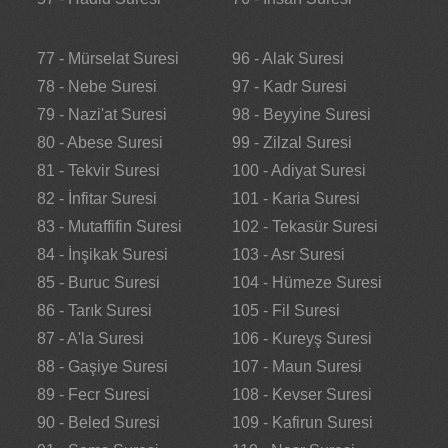
77 - Mürselat Suresi
96 - Alak Suresi
78 - Nebe Suresi
97 - Kadr Suresi
79 - Nazi'at Suresi
98 - Beyyine Suresi
80 - Abese Suresi
99 - Zilzal Suresi
81 - Tekvir Suresi
100 - Adiyat Suresi
82 - İnfitar Suresi
101 - Karia Suresi
83 - Mutaffifin Suresi
102 - Tekasür Suresi
84 - İnşikak Suresi
103 - Asr Suresi
85 - Buruc Suresi
104 - Hümeze Suresi
86 - Tarık Suresi
105 - Fil Suresi
87 - A'la Suresi
106 - Kureyş Suresi
88 - Gaşiye Suresi
107 - Maun Suresi
89 - Fecr Suresi
108 - Kevser Suresi
90 - Beled Suresi
109 - Kafirun Suresi