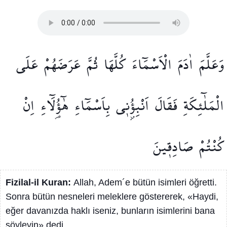
وَعَلَّمَ
اٰدَمَ
الْاَسْمَٓاءَ
كُلَّهَا
ثُمَّ
عَرَضَهُمْ
عَلَى
الْمَلٰٓئِكَةِ
فَقَالَ
اَنْبِؤُ۫ن۪ي
بِاَسْمَٓاءِ
هٰٓؤُ۬لَٓاءِ
اِنْ
كُنْتُمْ
صَادِق۪ينَ
Fizilal-il Kuran:
Allah, Adem´e bütün isimleri öğretti.
Sonra bütün nesneleri meleklere göstererek, «Haydi,
eğer davanızda haklı iseniz, bunların isimlerini bana
söyleyin» dedi.