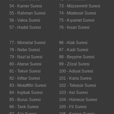
54 - Kamer Suresi
73 - Müzzemmil Suresi
55 - Rahman Suresi
74 - Müdessir Suresi
56 - Vakıa Suresi
75 - Kıyamet Suresi
57 - Hadid Suresi
76 - İnsan Suresi
77 - Mürselat Suresi
96 - Alak Suresi
78 - Nebe Suresi
97 - Kadr Suresi
79 - Nazi'at Suresi
98 - Beyyine Suresi
80 - Abese Suresi
99 - Zilzal Suresi
81 - Tekvir Suresi
100 - Adiyat Suresi
82 - İnfitar Suresi
101 - Karia Suresi
83 - Mutaffifin Suresi
102 - Tekasür Suresi
84 - İnşikak Suresi
103 - Asr Suresi
85 - Buruc Suresi
104 - Hümeze Suresi
86 - Tarık Suresi
105 - Fil Suresi
87 - A'la Suresi
106 - Kureyş Suresi