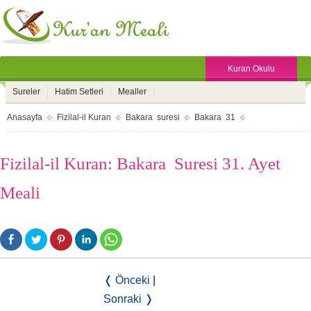
Kuran Okulu
Sureler
Hatim Setleri
Mealler
Anasayfa
Fizilal-il Kuran
Bakara suresi
Bakara 31
Fizilal-il Kuran: Bakara Suresi 31. Ayet
Meali
❬ Önceki
|
Sonraki ❭