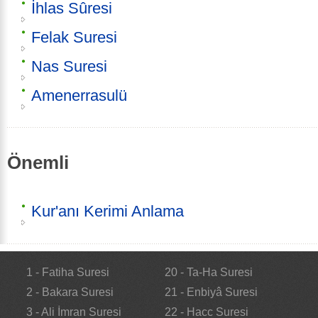
İhlas Sûresi
Felak Suresi
Nas Suresi
Amenerrasulü
Önemli
Kur'anı Kerimi Anlama
1 - Fatiha Suresi
20 - Ta-Ha Suresi
2 - Bakara Suresi
21 - Enbiyâ Suresi
3 - Ali İmran Suresi
22 - Hacc Suresi