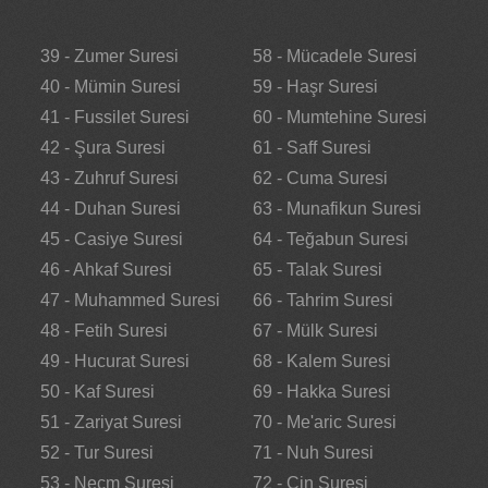
39 - Zumer Suresi
58 - Mücadele Suresi
40 - Mümin Suresi
59 - Haşr Suresi
41 - Fussilet Suresi
60 - Mumtehine Suresi
42 - Şura Suresi
61 - Saff Suresi
43 - Zuhruf Suresi
62 - Cuma Suresi
44 - Duhan Suresi
63 - Munafikun Suresi
45 - Casiye Suresi
64 - Teğabun Suresi
46 - Ahkaf Suresi
65 - Talak Suresi
47 - Muhammed Suresi
66 - Tahrim Suresi
48 - Fetih Suresi
67 - Mülk Suresi
49 - Hucurat Suresi
68 - Kalem Suresi
50 - Kaf Suresi
69 - Hakka Suresi
51 - Zariyat Suresi
70 - Me'aric Suresi
52 - Tur Suresi
71 - Nuh Suresi
53 - Necm Suresi
72 - Cin Suresi