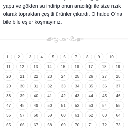
yaptı ve gökten su indirip onun aracılığı ile size rızık
olarak topraktan çeşitli ürünler çıkardı. O halde O´na
bile bile eşler koşmayınız.
1
2
3
4
5
6
7
8
9
10
11
12
13
14
15
16
17
18
19
20
21
22
23
24
25
26
27
28
29
30
31
32
33
34
35
36
37
38
39
40
41
42
43
44
45
46
47
48
49
50
51
52
53
54
55
56
57
58
59
60
61
62
63
64
65
66
67
68
69
70
71
72
73