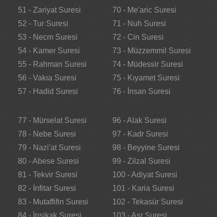
51 - Zariyat Suresi
70 - Me'aric Suresi
52 - Tur Suresi
71 - Nuh Suresi
53 - Necm Suresi
72 - Cin Suresi
54 - Kamer Suresi
73 - Müzzemmil Suresi
55 - Rahman Suresi
74 - Müdessir Suresi
56 - Vakıa Suresi
75 - Kıyamet Suresi
57 - Hadid Suresi
76 - İnsan Suresi
77 - Mürselat Suresi
96 - Alak Suresi
78 - Nebe Suresi
97 - Kadr Suresi
79 - Nazi'at Suresi
98 - Beyyine Suresi
80 - Abese Suresi
99 - Zilzal Suresi
81 - Tekvir Suresi
100 - Adiyat Suresi
82 - İnfitar Suresi
101 - Karia Suresi
83 - Mutaffifin Suresi
102 - Tekasür Suresi
84 - İnşikak Suresi
103 - Asr Suresi