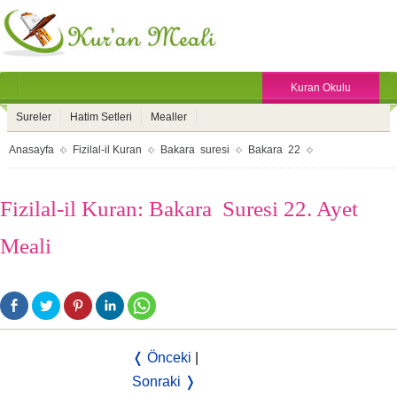
Kuran Okulu
Sureler
Hatim Setleri
Mealler
Anasayfa
Fizilal-il Kuran
Bakara suresi
Bakara 22
Fizilal-il Kuran: Bakara Suresi 22. Ayet
Meali
❬ Önceki
|
Sonraki ❭