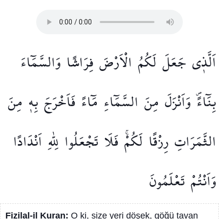
اَلَّذ۪ي
جَعَلَ
لَكُمُ
الْاَرْضَ
فِرَاشًا
وَالسَّمَٓاءَ
بِنَٓاءًۖ
وَاَنْزَلَ
مِنَ
السَّمَٓاءِ
مَٓاءً
فَاَخْرَجَ
بِه۪
مِنَ
الثَّمَرَاتِ
رِزْقًا
لَكُمْۚ
فَلَا
تَجْعَلُوا
لِلّٰهِ
اَنْدَادًا
وَاَنْتُمْ
تَعْلَمُونَ
Fizilal-il Kuran:
O ki, size yeri döşek, göğü tavan