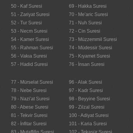
50 - Kaf Suresi
69 - Hakka Suresi
51 - Zariyat Suresi
70 - Me'aric Suresi
52 - Tur Suresi
71 - Nuh Suresi
53 - Necm Suresi
72 - Cin Suresi
54 - Kamer Suresi
73 - Müzzemmil Suresi
55 - Rahman Suresi
74 - Müdessir Suresi
56 - Vakıa Suresi
75 - Kıyamet Suresi
57 - Hadid Suresi
76 - İnsan Suresi
77 - Mürselat Suresi
96 - Alak Suresi
78 - Nebe Suresi
97 - Kadr Suresi
79 - Nazi'at Suresi
98 - Beyyine Suresi
80 - Abese Suresi
99 - Zilzal Suresi
81 - Tekvir Suresi
100 - Adiyat Suresi
82 - İnfitar Suresi
101 - Karia Suresi
83 - Mutaffifin Suresi
102 - Tekasür Suresi