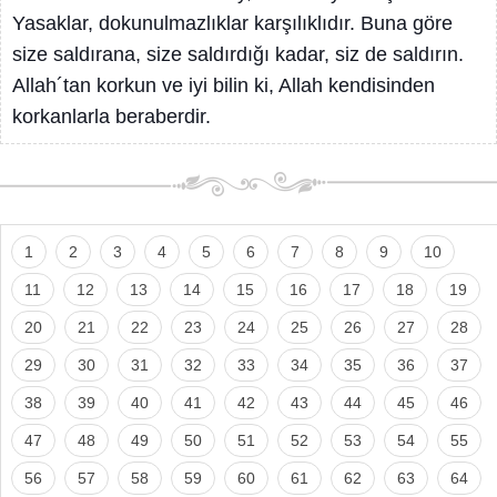
Yasaklar, dokunulmazlıklar karşılıklıdır. Buna göre
size saldırana, size saldırdığı kadar, siz de saldırın.
Allah´tan korkun ve iyi bilin ki, Allah kendisinden
korkanlarla beraberdir.
1
2
3
4
5
6
7
8
9
10
11
12
13
14
15
16
17
18
19
20
21
22
23
24
25
26
27
28
29
30
31
32
33
34
35
36
37
38
39
40
41
42
43
44
45
46
47
48
49
50
51
52
53
54
55
56
57
58
59
60
61
62
63
64