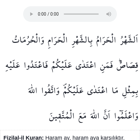
اَلشَّهْرُ
الْحَرَامُ
بِالشَّهْرِ
الْحَرَامِ
وَالْحُرُمَاتُ
قِصَاصٌۜ
فَمَنِ
اعْتَدٰى
عَلَيْكُمْ
فَاعْتَدُوا
عَلَيْهِ
بِمِثْلِ
مَا
اعْتَدٰى
عَلَيْكُمْۖ
وَاتَّقُوا
اللّٰهَ
وَاعْلَمُٓوا
اَنَّ
اللّٰهَ
مَعَ
الْمُتَّق۪ينَ
Fizilal-il Kuran:
Haram ay, haram aya karşılıktır.