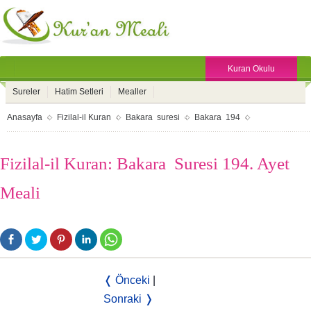
Kuran Okulu
Sureler
Hatim Setleri
Mealler
Anasayfa
Fizilal-il Kuran
Bakara suresi
Bakara 194
Fizilal-il Kuran: Bakara Suresi 194. Ayet
Meali
❬ Önceki
|
Sonraki ❭