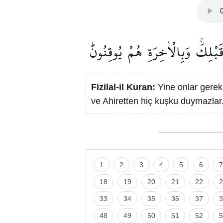
َبْلِكَۚ
وَبِالْاٰخِرَةِ
هُمْ
يُوقِنُونَۜ
Fizilal-il Kuran:
Yine onlar gerek
ve Ahiretten hiç kuşku duymazlar
1
2
3
4
5
6
7
18
19
20
21
22
2
33
34
35
36
37
3
48
49
50
51
52
5