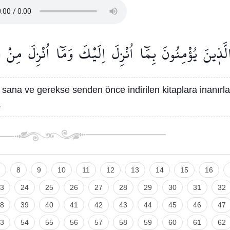
لَّذ۪ينَ
يُؤْمِنُونَ
بِمَٓا
اُنْزِلَ
اِلَيْكَ
وَمَٓا
اُنْزِلَ
مِنْ
ق
 sana ve gerekse senden önce indirilen kitaplara inanırla
.
8
9
10
11
12
13
14
15
16
3
24
25
26
27
28
29
30
31
32
8
39
40
41
42
43
44
45
46
47
3
54
55
56
57
58
59
60
61
62