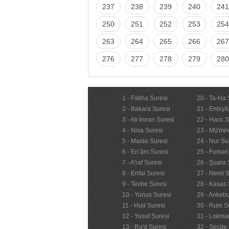
237
238
239
240
241
250
251
252
253
254
263
264
265
266
267
276
277
278
279
280
1 - Fatiha Suresi
20 - Ta-Ha 
2 - Bakara Suresi
21 - Enbiyâ
3 - Ali İmran Suresi
22 - Hacc S
4 - Nisa Suresi
23 - Mü'mi
5 - Maide Suresi
24 - Nur Su
6 - En’âm Suresi
25 - Furkan
7 - A'raf Suresi
26 - Şuara 
8 - Enfal Suresi
27 - Neml S
9 - Tevbe Suresi
28 - Kasas 
10 - Yunus Suresi
29 - Ankebu
11 - Hud Suresi
30 - Rum S
12 - Yusuf Suresi
31 - Lokma
13 - Ra'd Suresi
32 - Secde 