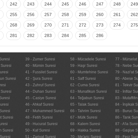
242
243
244
245
246
247
248
249
255
256
257
258
259
260
261
262
268
269
270
271
272
273
274
275
281
282
283
284
285
286
Suresi
39 - Zumer Suresi
58 - Mücadele Suresi
77 - Mürselat
 Suresi
40 - Mümin Suresi
59 - Haşr Suresi
78 - Nebe Su
uresi
41 - Fussilet Suresi
60 - Mumtehine Suresi
79 - Nazi'at S
nun Suresi
42 - Şura Suresi
61 - Saff Suresi
80 - Abese Su
resi
43 - Zuhruf Suresi
62 - Cuma Suresi
81 - Tekvir Su
 Suresi
44 - Duhan Suresi
63 - Munafikun Suresi
82 - İnfitar Su
Suresi
45 - Casiye Suresi
64 - Teğabun Suresi
83 - Mutaffifi
uresi
46 - Ahkaf Suresi
65 - Talak Suresi
84 - İnşikak S
Suresi
47 - Muhammed Suresi
66 - Tahrim Suresi
85 - Buruc Su
t Suresi
48 - Fetih Suresi
67 - Mülk Suresi
86 - Tarık Sur
uresi
49 - Hucurat Suresi
68 - Kalem Suresi
87 - A'la Sure
n Suresi
50 - Kaf Suresi
69 - Hakka Suresi
88 - Gaşiye S
Suresi
51 - Zariyat Suresi
70 - Me'aric Suresi
89 - Fecr Sur