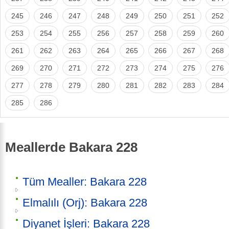
245
246
247
248
249
250
251
252
253
254
255
256
257
258
259
260
261
262
263
264
265
266
267
268
269
270
271
272
273
274
275
276
277
278
279
280
281
282
283
284
285
286
Meallerde Bakara 228
Tüm Mealler: Bakara 228
Elmalılı (Orj): Bakara 228
Diyanet İşleri: Bakara 228