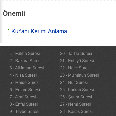
Önemli
Kur'anı Kerimi Anlama
1 - Fatiha Suresi
20 - Ta-Ha Suresi
2 - Bakara Suresi
21 - Enbiyâ Suresi
3 - Ali İmran Suresi
22 - Hacc Suresi
4 - Nisa Suresi
23 - Mü'minun Suresi
5 - Maide Suresi
24 - Nur Suresi
6 - En’âm Suresi
25 - Furkan Suresi
7 - A'raf Suresi
26 - Şuara Suresi
8 - Enfal Suresi
27 - Neml Suresi
9 - Tevbe Suresi
28 - Kasas Suresi