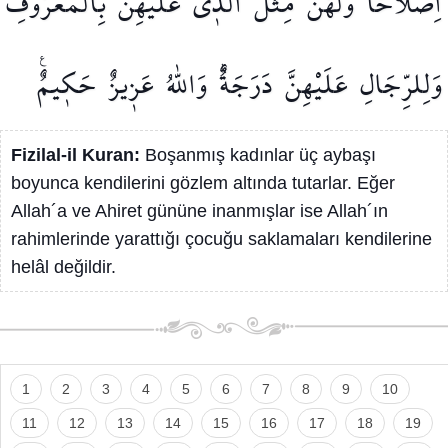
اِصْلَاحًاۜ
وَلَهُنَّ
مِثْلُ
الَّذ۪ي
عَلَيْهِنَّ
بِالْمَعْرُوفِۖ
وَلِلرِّجَالِ
عَلَيْهِنَّ
دَرَجَةٌۜ
وَاللّٰهُ
عَز۪يزٌ
حَك۪يمٌ۟
Fizilal-il Kuran:
Boşanmış kadınlar üç aybaşı
boyunca kendilerini gözlem altında tutarlar. Eğer
Allah´a ve Ahiret gününe inanmışlar ise Allah´ın
rahimlerinde yarattığı çocuğu saklamaları kendilerine
helâl değildir.
1
2
3
4
5
6
7
8
9
10
11
12
13
14
15
16
17
18
19