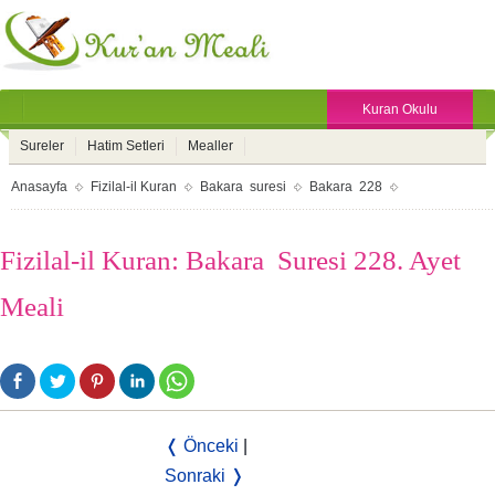
Kuran Okulu
Sureler
Hatim Setleri
Mealler
Anasayfa
Fizilal-il Kuran
Bakara suresi
Bakara 228
Fizilal-il Kuran: Bakara Suresi 228. Ayet
Meali
❬ Önceki
|
Sonraki ❭