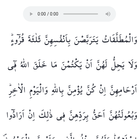
وَالْمُطَلَّقَاتُ
يَتَرَبَّصْنَ
بِاَنْفُسِهِنَّ
ثَلٰثَةَ
قُرُٓوءٍۜ
وَلَا
يَحِلُّ
لَهُنَّ
اَنْ
يَكْتُمْنَ
مَا
خَلَقَ
اللّٰهُ
ف۪ٓي
اَرْحَامِهِنَّ
اِنْ
كُنَّ
يُؤْمِنَّ
بِاللّٰهِ
وَالْيَوْمِ
الْاٰخِرِۜ
وَبُعُولَتُهُنَّ
اَحَقُّ
بِرَدِّهِنَّ
ف۪ي
ذٰلِكَ
اِنْ
اَرَادُٓوا