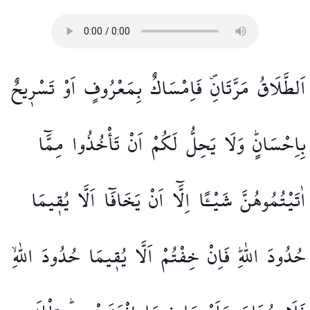
اَلطَّلَاقُ
مَرَّتَانِۖ
فَاِمْسَاكٌ
بِمَعْرُوفٍ
اَوْ
تَسْر۪يحٌ
بِاِحْسَانٍۜ
وَلَا
يَحِلُّ
لَكُمْ
اَنْ
تَأْخُذُوا
مِمَّٓا
اٰتَيْتُمُوهُنَّ
شَيْـًٔا
اِلَّٓا
اَنْ
يَخَافَٓا
اَلَّا
يُق۪يمَا
حُدُودَ
اللّٰهِۜ
فَاِنْ
خِفْتُمْ
اَلَّا
يُق۪يمَا
حُدُودَ
اللّٰهِۙ