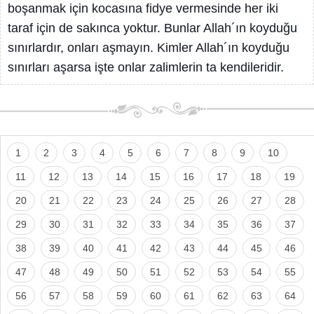
boşanmak için kocasına fidye vermesinde her iki
taraf için de sakınca yoktur. Bunlar Allah´ın koyduğu
sınırlardır, onları aşmayın. Kimler Allah´ın koyduğu
sınırları aşarsa işte onlar zalimlerin ta kendileridir.
1
2
3
4
5
6
7
8
9
10
11
12
13
14
15
16
17
18
19
20
21
22
23
24
25
26
27
28
29
30
31
32
33
34
35
36
37
38
39
40
41
42
43
44
45
46
47
48
49
50
51
52
53
54
55
56
57
58
59
60
61
62
63
64