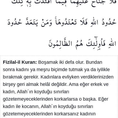
فَلَا
جُنَاحَ
عَلَيْهِمَا
ف۪يمَا
افْتَدَتْ
بِه۪ۜ
تِلْكَ
حُدُودُ
اللّٰهِ
فَلَا
تَعْتَدُوهَاۚ
وَمَنْ
يَتَعَدَّ
حُدُودَ
اللّٰهِ
فَاُو۬لٰٓئِكَ
هُمُ
الظَّالِمُونَ
Fizilal-il Kuran:
Boşamak iki defa olur. Bundan
sonra kadını ya meşru biçimde tutmak ya da iyilikle
bırakmak gerekir. Kadınlara evliyken verdiklerinizden
birşey geri almak helâl değildir. Ama eğer erkek ve
kadın, Allah´ın koyduğu sınırları
gözetemeyeceklerinden korkarlarsa o başka. Eğer
kadın ile kocanın, Allah´ın koyduğu sınırları
gözetemeyeceklerinden korkarsanız kadının