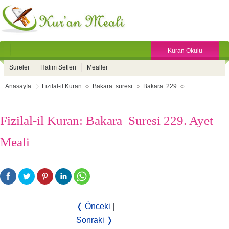
Kuran Okulu
Sureler
Hatim Setleri
Mealler
Anasayfa
Fizilal-il Kuran
Bakara suresi
Bakara 229
Fizilal-il Kuran: Bakara Suresi 229. Ayet
Meali
❬ Önceki
|
Sonraki ❭