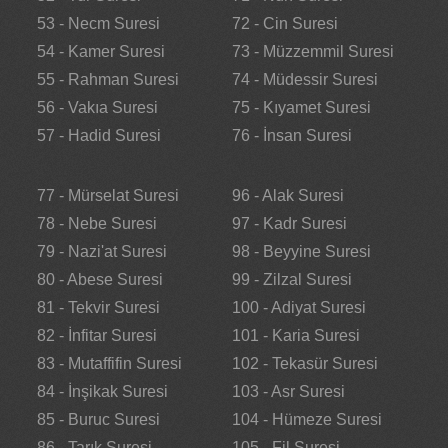
53 - Necm Suresi
72 - Cin Suresi
54 - Kamer Suresi
73 - Müzzemmil Suresi
55 - Rahman Suresi
74 - Müdessir Suresi
56 - Vakıa Suresi
75 - Kıyamet Suresi
57 - Hadid Suresi
76 - İnsan Suresi
77 - Mürselat Suresi
96 - Alak Suresi
78 - Nebe Suresi
97 - Kadr Suresi
79 - Nazi'at Suresi
98 - Beyyine Suresi
80 - Abese Suresi
99 - Zilzal Suresi
81 - Tekvir Suresi
100 - Adiyat Suresi
82 - İnfitar Suresi
101 - Karia Suresi
83 - Mutaffifin Suresi
102 - Tekasür Suresi
84 - İnşikak Suresi
103 - Asr Suresi
85 - Buruc Suresi
104 - Hümeze Suresi
86 - Tarık Suresi
105 - Fil Suresi