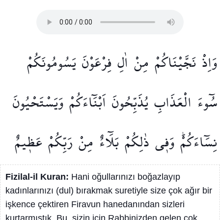
وَاِذْ
نَجَّيْنَاكُمْ
مِنْ
اٰلِ
فِرْعَوْنَ
يَسُومُونَكُمْ
سُٓوءَ
الْعَذَابِ
يُذَبِّحُونَ
اَبْنَٓاءَكُمْ
وَيَسْتَحْيُونَ
نِسَٓاءَكُمْۜ
وَف۪ي
ذٰلِكُمْ
بَلَٓاءٌ
مِنْ
رَبِّكُمْ
عَظ۪يمٌ
Fizilal-il Kuran:
Hani oğullarınızı boğazlayıp
kadınlarınızı (dul) bırakmak suretiyle size çok ağır bir
işkence çektiren Firavun hanedanından sizleri
kurtarmıştık. Bu, sizin için Rabbinizden gelen çok