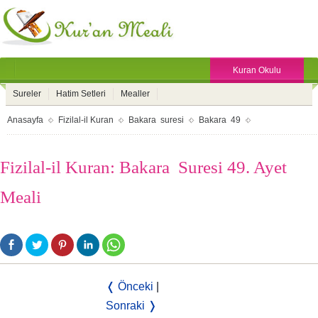
Kuran Okulu
Sureler
Hatim Setleri
Mealler
Anasayfa
Fizilal-il Kuran
Bakara suresi
Bakara 49
Fizilal-il Kuran: Bakara Suresi 49. Ayet
Meali
❬ Önceki
|
Sonraki ❭