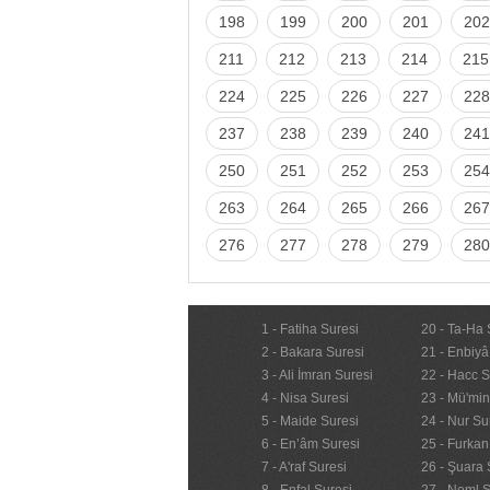
198
199
200
201
202
211
212
213
214
215
224
225
226
227
228
237
238
239
240
241
250
251
252
253
254
263
264
265
266
267
276
277
278
279
280
1 - Fatiha Suresi
20 - Ta-Ha 
2 - Bakara Suresi
21 - Enbiyâ
3 - Ali İmran Suresi
22 - Hacc S
4 - Nisa Suresi
23 - Mü'mi
5 - Maide Suresi
24 - Nur Su
6 - En’âm Suresi
25 - Furkan
7 - A'raf Suresi
26 - Şuara 
8 - Enfal Suresi
27 - Neml S