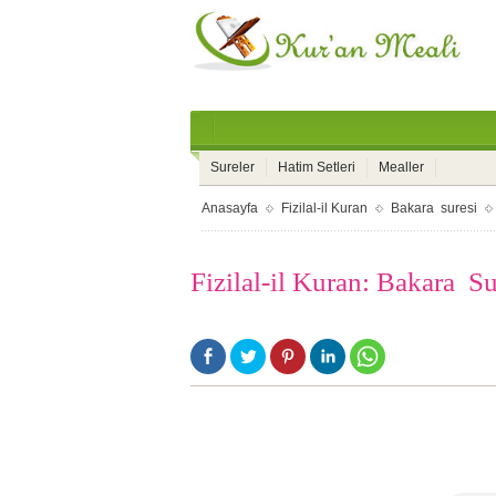
Sureler
Hatim Setleri
Mealler
Anasayfa
Fizilal-il Kuran
Bakara suresi
Fizilal-il Kuran: Bakara S