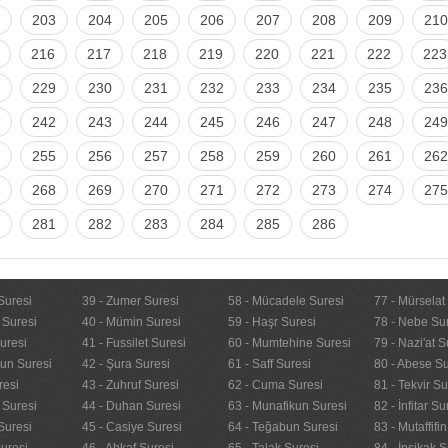
203
204
205
206
207
208
209
210
216
217
218
219
220
221
222
223
229
230
231
232
233
234
235
236
242
243
244
245
246
247
248
249
255
256
257
258
259
260
261
262
268
269
270
271
272
273
274
275
281
282
283
284
285
286
Suresi
39 - Zumer Suresi
58 - Mücadele Suresi
77 - Mürselat
 Suresi
40 - Mümin Suresi
59 - Haşr Suresi
78 - Nebe Su
uresi
41 - Fussilet Suresi
60 - Mumtehine Suresi
79 - Nazi'at S
nun Suresi
42 - Şura Suresi
61 - Saff Suresi
80 - Abese Su
resi
43 - Zuhruf Suresi
62 - Cuma Suresi
81 - Tekvir Su
 Suresi
44 - Duhan Suresi
63 - Munafikun Suresi
82 - İnfitar Su
Suresi
45 - Casiye Suresi
64 - Teğabun Suresi
83 - Mutaffifi
uresi
46 - Ahkaf Suresi
65 - Talak Suresi
84 - İnşikak S