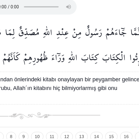
َمَّا
جَٓاءَهُمْ
رَسُولٌ
مِنْ
عِنْدِ
اللّٰهِ
مُصَدِّقٌ
لِمَا
م
۫تُوا
الْكِتَابَۗ
كِتَابَ
اللّٰهِ
وَرَٓاءَ
ظُهُورِهِمْ
كَاَنَّهُمْ
ından önlerindeki kitabı onaylayan bir peygamber gelince
grubu, Allah´ın kitabını hiç bilmiyorlarmış gibi onu
8
9
10
11
12
13
14
15
16