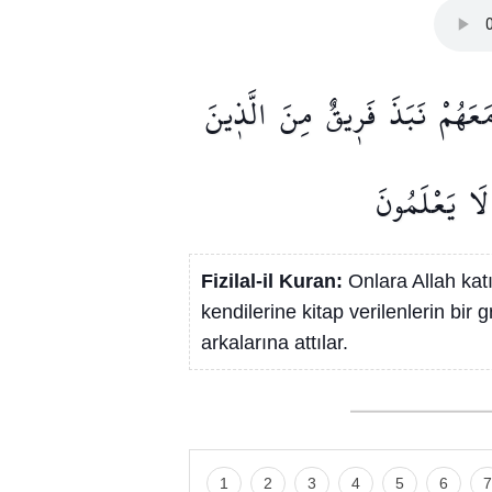
َعَهُمْ
نَبَذَ
فَر۪يقٌ
مِنَ
الَّذ۪ينَ
لَا
يَعْلَمُونَ
Fizilal-il Kuran:
Onlara Allah kat
kendilerine kitap verilenlerin bir 
arkalarına attılar.
1
2
3
4
5
6
7