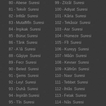
80 - Abese Suresi
99 - Zilzâl Suresi
81 - Tekvîr Suresi
100 - Adiyat Suresi
82 - İnfitâr Suresi
101 - Kâria Suresi
83 - Mutaffifîn Suresi
102 - Tekâsür Suresi
84 - İnşikak Suresi
103 - Asr Suresi
85 - Büruc Suresi
104 - Hümeze Suresi
86 - Târık Suresi
105 - Fîl Suresi
87 - A`lâ Suresi
106 - Kureyş Suresi
88 - Gâşiye Suresi
107 - Mâûn Suresi
89 - Fecr Suresi
108 - Kevser Suresi
90 - Beled Suresi
109 - Kâfirûn Suresi
91 - Şems Suresi
110 - Nasr Suresi
92 - Leyl Suresi
111 - Tebbet Suresi
93 - Duhâ Suresi
112 - İhlâs Suresi
94 - İnşirâh Suresi
113 - Felak Suresi
95 - Tîn Suresi
114 - Nâs Suresi