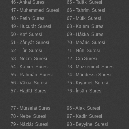
46 - Ahkaf Suresi
65 - Talâk Suresi
47 - Muhammed Suresi
66 - Tahrîm Suresi
48 - Fetih Suresi
67 - Mülk Suresi
49 - Hucurât Suresi
68 - Kalem Suresi
50 - Kaf Suresi
69 - Hâkka Suresi
51 - Zâriyât Suresi
70 - Meâric Suresi
52 - Tûr Suresi
71 - Nûh Suresi
53 - Necm Suresi
72 - Cin Suresi
54 - Kamer Suresi
73 - Müzzemmil Suresi
55 - Rahmân Suresi
74 - Müddessir Suresi
56 - Vâkıa Suresi
75 - Kıyâmet Suresi
57 - Hadîd Suresi
76 - İnsân Suresi
77 - Mürselat Suresi
96 - Alak Suresi
78 - Nebe Suresi
97 - Kadir Suresi
79 - Nâziât Suresi
98 - Beyyine Suresi