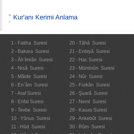
Kur'anı Kerimi Anlama
1 - Fatiha Suresi
20 - Tâhâ Suresi
2 - Bakara Suresi
21 - Enbiyâ Suresi
3 - Âli İmrân Suresi
22 - Hac Suresi
4 - Nisâ Suresi
23 - Müminûn Suresi
5 - Mâide Suresi
24 - Nûr Suresi
6 - En`âm Suresi
25 - Furkân Suresi
7 - Araf Suresi
26 - Şuarâ Suresi
8 - Enfal Suresi
27 - Neml Suresi
9 - Tevbe Suresi
28 - Kasas Suresi
10 - Yûnus Suresi
29 - Ankebût Suresi
11 - Hûd Suresi
30 - Rûm Suresi