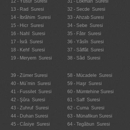
12 - Yûsuf Suresi
31 - Lokmân Suresi
13 - Rad Suresi
32 - Secde Suresi
14 - İbrâhim Suresi
33 - Ahzab Suresi
15 - Hicr Suresi
34 - Sebe Suresi
16 - Nahl Suresi
35 - Fâtır Suresi
17 - İsrâ Suresi
36 - Yâsîn Suresi
18 - Kehf Suresi
37 - Sâffât Suresi
19 - Meryem Suresi
38 - Sâd Suresi
39 - Zümer Suresi
58 - Mücadele Suresi
40 - Mü`min Suresi
59 - Haşr Suresi
41 - Fussilet Suresi
60 - Mümtehine Suresi
42 - Şûra Suresi
61 - Saff Suresi
43 - Zuhruf Suresi
62 - Cuma Suresi
44 - Duhan Suresi
63 - Münafikun Suresi
45 - Câsiye Suresi
64 - Tegâbun Suresi