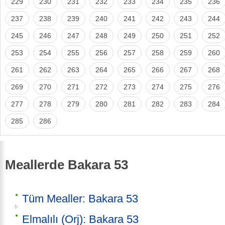
229
230
231
232
233
234
235
236
237
238
239
240
241
242
243
244
245
246
247
248
249
250
251
252
253
254
255
256
257
258
259
260
261
262
263
264
265
266
267
268
269
270
271
272
273
274
275
276
277
278
279
280
281
282
283
284
285
286
Meallerde Bakara 53
Tüm Mealler: Bakara 53
Elmalılı (Orj): Bakara 53