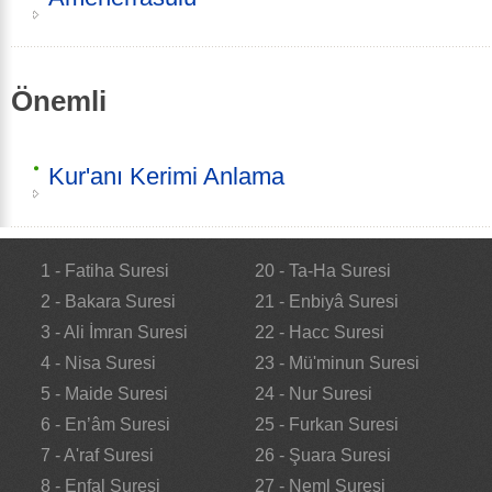
Önemli
Kur'anı Kerimi Anlama
1 - Fatiha Suresi
20 - Ta-Ha Suresi
2 - Bakara Suresi
21 - Enbiyâ Suresi
3 - Ali İmran Suresi
22 - Hacc Suresi
4 - Nisa Suresi
23 - Mü'minun Suresi
5 - Maide Suresi
24 - Nur Suresi
6 - En’âm Suresi
25 - Furkan Suresi
7 - A'raf Suresi
26 - Şuara Suresi
8 - Enfal Suresi
27 - Neml Suresi