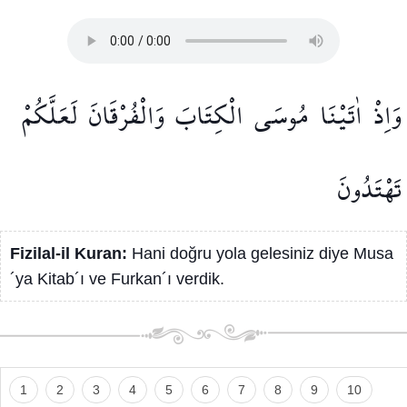
وَاِذْ
اٰتَيْنَا
مُوسَى
الْكِتَابَ
وَالْفُرْقَانَ
لَعَلَّكُمْ
تَهْتَدُونَ
Fizilal-il Kuran:
Hani doğru yola gelesiniz diye Musa
´ya Kitab´ı ve Furkan´ı verdik.
1
2
3
4
5
6
7
8
9
10