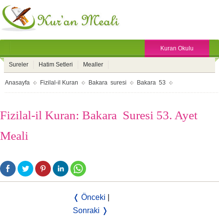
Kuran Okulu
Sureler
Hatim Setleri
Mealler
Anasayfa
Fizilal-il Kuran
Bakara suresi
Bakara 53
Fizilal-il Kuran: Bakara Suresi 53. Ayet
Meali
❬ Önceki
|
Sonraki ❭