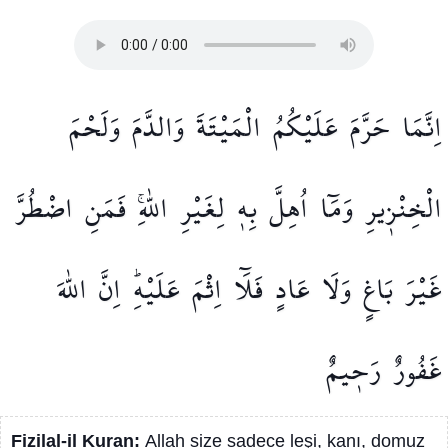
اِنَّمَا
حَرَّمَ
عَلَيْكُمُ
الْمَيْتَةَ
وَالدَّمَ
وَلَحْمَ
الْخِنْز۪يرِ
وَمَٓا
اُهِلَّ
بِه۪
لِغَيْرِ
اللّٰهِۚ
فَمَنِ
اضْطُرَّ
غَيْرَ
بَاغٍ
وَلَا
عَادٍ
فَلَٓا
اِثْمَ
عَلَيْهِۜ
اِنَّ
اللّٰهَ
غَفُورٌ
رَح۪يمٌ
Fizilal-il Kuran:
Allah size sadece leşi, kanı, domuz