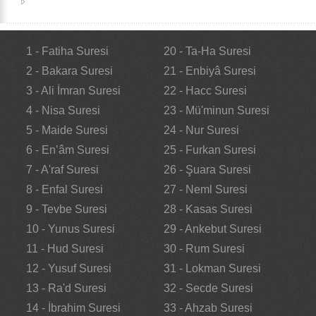
1 - Fatiha Suresi
20 - Ta-Ha Suresi
2 - Bakara Suresi
21 - Enbiyâ Suresi
3 - Ali İmran Suresi
22 - Hacc Suresi
4 - Nisa Suresi
23 - Mü'minun Suresi
5 - Maide Suresi
24 - Nur Suresi
6 - En’âm Suresi
25 - Furkan Suresi
7 - A'raf Suresi
26 - Şuara Suresi
8 - Enfal Suresi
27 - Neml Suresi
9 - Tevbe Suresi
28 - Kasas Suresi
10 - Yunus Suresi
29 - Ankebut Suresi
11 - Hud Suresi
30 - Rum Suresi
12 - Yusuf Suresi
31 - Lokman Suresi
13 - Ra'd Suresi
32 - Secde Suresi
14 - İbrahim Suresi
33 - Ahzab Suresi