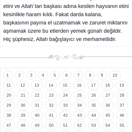
etini ve Allah´tan başkası adına kesilen hayvanın etini
kesinlikle haram kıldı. Fakat darda kalana,
başkasının payına el uzatmamak ve zaruret miktarını
aşmamak üzere bu etlerden yemek günah değildir.
Hiç şüphesiz, Allah bağışlayıcı ve merhametlidir.
1
2
3
4
5
6
7
8
9
10
11
12
13
14
15
16
17
18
19
20
21
22
23
24
25
26
27
28
29
30
31
32
33
34
35
36
37
38
39
40
41
42
43
44
45
46
47
48
49
50
51
52
53
54
55