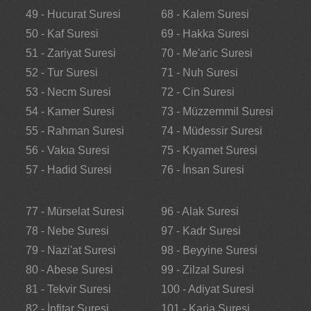
49 - Hucurat Suresi
68 - Kalem Suresi
50 - Kaf Suresi
69 - Hakka Suresi
51 - Zariyat Suresi
70 - Me'aric Suresi
52 - Tur Suresi
71 - Nuh Suresi
53 - Necm Suresi
72 - Cin Suresi
54 - Kamer Suresi
73 - Müzzemmil Suresi
55 - Rahman Suresi
74 - Müdessir Suresi
56 - Vakıa Suresi
75 - Kıyamet Suresi
57 - Hadid Suresi
76 - İnsan Suresi
77 - Mürselat Suresi
96 - Alak Suresi
78 - Nebe Suresi
97 - Kadr Suresi
79 - Nazi'at Suresi
98 - Beyyine Suresi
80 - Abese Suresi
99 - Zilzal Suresi
81 - Tekvir Suresi
100 - Adiyat Suresi
82 - İnfitar Suresi
101 - Karia Suresi