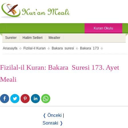
Kuran Okulu
Sureler
Hatim Setleri
Mealler
Anasayfa
Fizilal-il Kuran
Bakara suresi
Bakara 173
Fizilal-il Kuran: Bakara Suresi 173. Ayet
Meali
❬ Önceki
|
Sonraki ❭