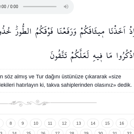
ِذْ
اَخَذْنَا
م۪يثَاقَكُمْ
وَرَفَعْنَا
فَوْقَكُمُ
الطُّورَۜ
خُذُو
ذْكُرُوا
مَا
ف۪يهِ
لَعَلَّكُمْ
تَتَّقُونَ
n söz almış ve Tur dağını üstünüze çıkararak «size
ekileri hatırlayın ki, takva sahiplerinden olasınız» dedik.
8
9
10
11
12
13
14
15
16
3
24
25
26
27
28
29
30
31
32