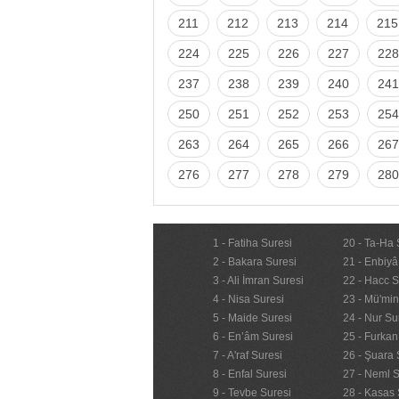
211
212
213
214
215
224
225
226
227
228
237
238
239
240
241
250
251
252
253
254
263
264
265
266
267
276
277
278
279
280
1 - Fatiha Suresi
20 - Ta-Ha 
2 - Bakara Suresi
21 - Enbiyâ
3 - Ali İmran Suresi
22 - Hacc S
4 - Nisa Suresi
23 - Mü'mi
5 - Maide Suresi
24 - Nur Su
6 - En’âm Suresi
25 - Furkan
7 - A'raf Suresi
26 - Şuara 
8 - Enfal Suresi
27 - Neml S
9 - Tevbe Suresi
28 - Kasas 