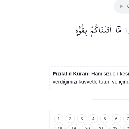
ا
مَٓا
اٰتَيْنَاكُمْ
بِقُوَّةٍ
Fizilal-il Kuran:
Hani sizden kesi
verdiğimizi kuvvetle tutun ve içind
1
2
3
4
5
6
7
18
19
20
21
22
2