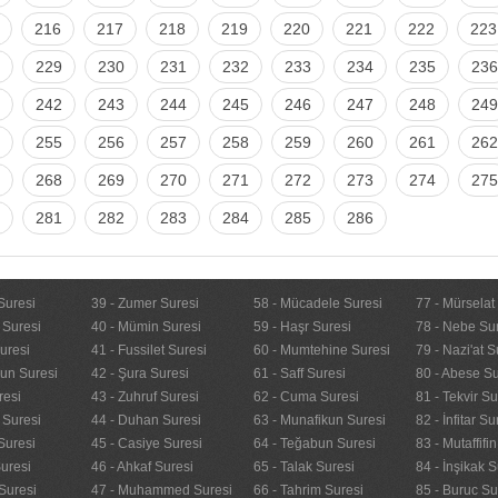
216
217
218
219
220
221
222
223
229
230
231
232
233
234
235
236
242
243
244
245
246
247
248
249
255
256
257
258
259
260
261
262
268
269
270
271
272
273
274
275
281
282
283
284
285
286
Suresi
39 - Zumer Suresi
58 - Mücadele Suresi
77 - Mürselat
 Suresi
40 - Mümin Suresi
59 - Haşr Suresi
78 - Nebe Su
uresi
41 - Fussilet Suresi
60 - Mumtehine Suresi
79 - Nazi'at S
nun Suresi
42 - Şura Suresi
61 - Saff Suresi
80 - Abese Su
resi
43 - Zuhruf Suresi
62 - Cuma Suresi
81 - Tekvir Su
 Suresi
44 - Duhan Suresi
63 - Munafikun Suresi
82 - İnfitar Su
Suresi
45 - Casiye Suresi
64 - Teğabun Suresi
83 - Mutaffifi
uresi
46 - Ahkaf Suresi
65 - Talak Suresi
84 - İnşikak S
Suresi
47 - Muhammed Suresi
66 - Tahrim Suresi
85 - Buruc Su