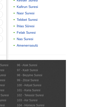
Kevser Suresi
Kafirun Suresi
Nasr Suresi
Tebbet Suresi
İhlas Sûresi
Felak Suresi
Nas Suresi
Amenerrasulü
Önemli
 Suresi
96 - Alak Suresi
resi
97 - Kadr Suresi
Kur'anı Kerimi Anlama
uresi
98 - Beyyine Suresi
resi
99 - Zilzal Suresi
resi
100 - Adiyat Suresi
resi
101 - Karia Suresi
n Suresi
102 - Tekasür Suresi
uresi
103 - Asr Suresi
resi
104 - Hümeze Suresi