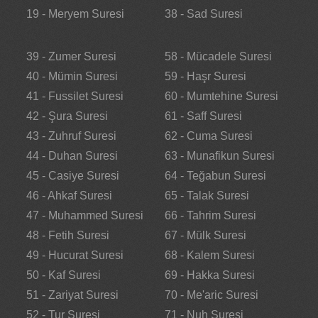
19 - Meryem Suresi
38 - Sad Suresi
39 - Zumer Suresi
58 - Mücadele Suresi
40 - Mümin Suresi
59 - Haşr Suresi
41 - Fussilet Suresi
60 - Mumtehine Suresi
42 - Şura Suresi
61 - Saff Suresi
43 - Zuhruf Suresi
62 - Cuma Suresi
44 - Duhan Suresi
63 - Munafikun Suresi
45 - Casiye Suresi
64 - Teğabun Suresi
46 - Ahkaf Suresi
65 - Talak Suresi
47 - Muhammed Suresi
66 - Tahrim Suresi
48 - Fetih Suresi
67 - Mülk Suresi
49 - Hucurat Suresi
68 - Kalem Suresi
50 - Kaf Suresi
69 - Hakka Suresi
51 - Zariyat Suresi
70 - Me'aric Suresi
52 - Tur Suresi
71 - Nuh Suresi