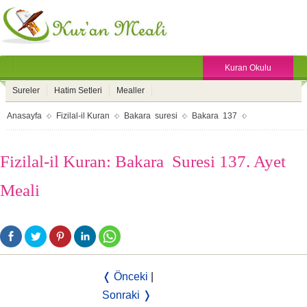
Kuran Okulu
Sureler
Hatim Setleri
Mealler
Anasayfa
Fizilal-il Kuran
Bakara suresi
Bakara 137
Fizilal-il Kuran: Bakara Suresi 137. Ayet
Meali
❬ Önceki
|
Sonraki ❭