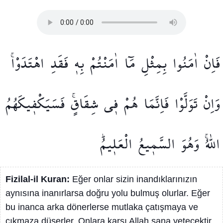
فَاِنْ
اٰمَنُوا
بِمِثْلِ
مَٓا
اٰمَنْتُمْ
بِه۪
فَقَدِ
اهْتَدَوْاۚ
وَاِنْ
تَوَلَّوْا
فَاِنَّمَا
هُمْ
ف۪ي
شِقَاقٍۚ
فَسَيَكْف۪يكَهُمُ
اللّٰهُۚ
وَهُوَ
السَّم۪يعُ
الْعَل۪يمُۜ
Fizilal-il Kuran:
Eğer onlar sizin inandıklarınızın
aynısına inanırlarsa doğru yolu bulmuş olurlar. Eğer
bu inanca arka dönerlerse mutlaka çatışmaya ve
çıkmaza düşerler. Onlara karşı Allah sana yetecektir.