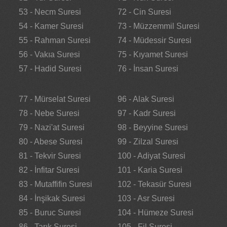
53 - Necm Suresi
72 - Cin Suresi
54 - Kamer Suresi
73 - Müzzemmil Suresi
55 - Rahman Suresi
74 - Müdessir Suresi
56 - Vakıa Suresi
75 - Kıyamet Suresi
57 - Hadid Suresi
76 - İnsan Suresi
77 - Mürselat Suresi
96 - Alak Suresi
78 - Nebe Suresi
97 - Kadr Suresi
79 - Nazi'at Suresi
98 - Beyyine Suresi
80 - Abese Suresi
99 - Zilzal Suresi
81 - Tekvir Suresi
100 - Adiyat Suresi
82 - İnfitar Suresi
101 - Karia Suresi
83 - Mutaffifin Suresi
102 - Tekasür Suresi
84 - İnşikak Suresi
103 - Asr Suresi
85 - Buruc Suresi
104 - Hümeze Suresi
86 - Tarık Suresi
105 - Fil Suresi