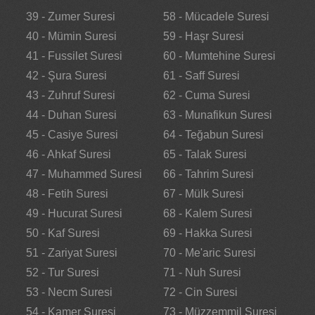
39 - Zumer Suresi
58 - Mücadele Suresi
40 - Mümin Suresi
59 - Haşr Suresi
41 - Fussilet Suresi
60 - Mumtehine Suresi
42 - Şura Suresi
61 - Saff Suresi
43 - Zuhruf Suresi
62 - Cuma Suresi
44 - Duhan Suresi
63 - Munafikun Suresi
45 - Casiye Suresi
64 - Teğabun Suresi
46 - Ahkaf Suresi
65 - Talak Suresi
47 - Muhammed Suresi
66 - Tahrim Suresi
48 - Fetih Suresi
67 - Mülk Suresi
49 - Hucurat Suresi
68 - Kalem Suresi
50 - Kaf Suresi
69 - Hakka Suresi
51 - Zariyat Suresi
70 - Me'aric Suresi
52 - Tur Suresi
71 - Nuh Suresi
53 - Necm Suresi
72 - Cin Suresi
54 - Kamer Suresi
73 - Müzzemmil Suresi