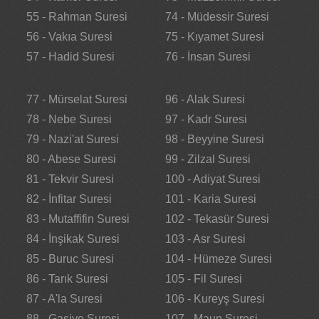
55 - Rahman Suresi
74 - Müdessir Suresi
56 - Vakıa Suresi
75 - Kıyamet Suresi
57 - Hadid Suresi
76 - İnsan Suresi
77 - Mürselat Suresi
96 - Alak Suresi
78 - Nebe Suresi
97 - Kadr Suresi
79 - Nazi'at Suresi
98 - Beyyine Suresi
80 - Abese Suresi
99 - Zilzal Suresi
81 - Tekvir Suresi
100 - Adiyat Suresi
82 - İnfitar Suresi
101 - Karia Suresi
83 - Mutaffifin Suresi
102 - Tekasür Suresi
84 - İnşikak Suresi
103 - Asr Suresi
85 - Buruc Suresi
104 - Hümeze Suresi
86 - Tarık Suresi
105 - Fil Suresi
87 - A'la Suresi
106 - Kureyş Suresi
88 - Gaşiye Suresi
107 - Maun Suresi