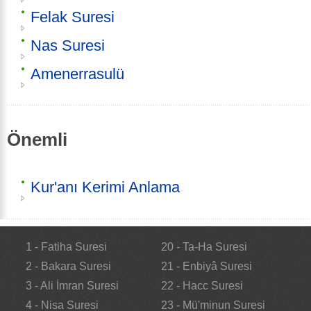
Felak Suresi
Nas Suresi
Amenerrasulü
Önemli
Kur'anı Kerimi Anlama
1 - Fatiha Suresi
20 - Ta-Ha Suresi
2 - Bakara Suresi
21 - Enbiyâ Suresi
3 - Ali İmran Suresi
22 - Hacc Suresi
4 - Nisa Suresi
23 - Mü'minun Suresi