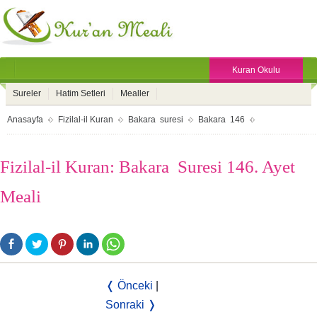
Kuran Okulu
Sureler
Hatim Setleri
Mealler
Anasayfa
Fizilal-il Kuran
Bakara suresi
Bakara 146
Fizilal-il Kuran: Bakara Suresi 146. Ayet
Meali
❬ Önceki
|
Sonraki ❭