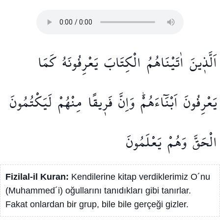
اَلَّذ۪ينَ
اٰتَيْنَاهُمُ
الْكِتَابَ
يَعْرِفُونَهُ
كَمَا
يَعْرِفُونَ
اَبْنَٓاءَهُمْۜ
وَاِنَّ
فَر۪يقًا
مِنْهُمْ
لَيَكْتُمُونَ
الْحَقَّ
وَهُمْ
يَعْلَمُونَ
Fizilal-il Kuran:
Kendilerine kitap verdiklerimiz O´nu
(Muhammed´i) oğullarını tanıdıkları gibi tanırlar.
Fakat onlardan bir grup, bile bile gerçeği gizler.