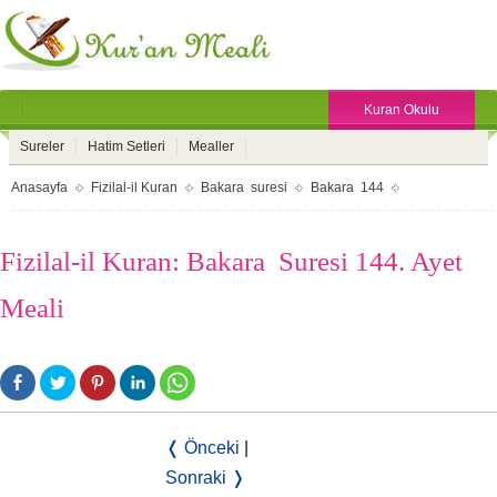
Kuran Okulu
Sureler
Hatim Setleri
Mealler
Anasayfa
Fizilal-il Kuran
Bakara suresi
Bakara 144
Fizilal-il Kuran: Bakara Suresi 144. Ayet
Meali
❬ Önceki
|
Sonraki ❭