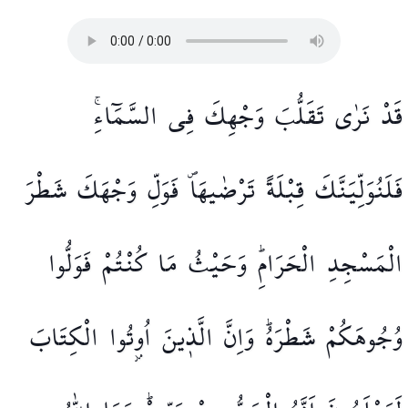
قَدْ
نَرٰى
تَقَلُّبَ
وَجْهِكَ
فِي
السَّمَٓاءِۚ
فَلَنُوَلِّيَنَّكَ
قِبْلَةً
تَرْضٰيهَاۖ
فَوَلِّ
وَجْهَكَ
شَطْرَ
الْمَسْجِدِ
الْحَرَامِۜ
وَحَيْثُ
مَا
كُنْتُمْ
فَوَلُّوا
وُجُوهَكُمْ
شَطْرَهُۜ
وَاِنَّ
الَّذ۪ينَ
اُو۫تُوا
الْكِتَابَ