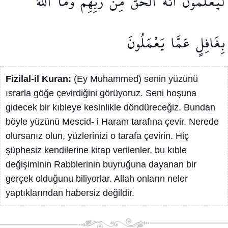
لَيَعْلَمُونَ
اَنَّهُ
الْحَقُّ
مِنْ
رَبِّهِمْۜ
وَمَا
اللّٰهُ
بِغَافِلٍ
عَمَّا
يَعْمَلُونَ
Fizilal-il Kuran:
(Ey Muhammed) senin yüzünü
ısrarla göğe çevirdiğini görüyoruz. Seni hoşuna
gidecek bir kıbleye kesinlikle döndüreceğiz. Bundan
böyle yüzünü Mescid- i Haram tarafına çevir. Nerede
olursanız olun, yüzlerinizi o tarafa çevirin. Hiç
şüphesiz kendilerine kitap verilenler, bu kıble
değişiminin Rabblerinin buyruğuna dayanan bir
gerçek olduğunu biliyorlar. Allah onların neler
yaptıklarından habersiz değildir.