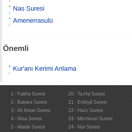
Nas Suresi
Amenerrasulü
Önemli
Kur'anı Kerimi Anlama
1 - Fatiha Suresi
20 - Ta-Ha Suresi
2 - Bakara Suresi
21 - Enbiyâ Suresi
3 - Ali İmran Suresi
22 - Hacc Suresi
4 - Nisa Suresi
23 - Mü'minun Suresi
5 - Maide Suresi
24 - Nur Suresi