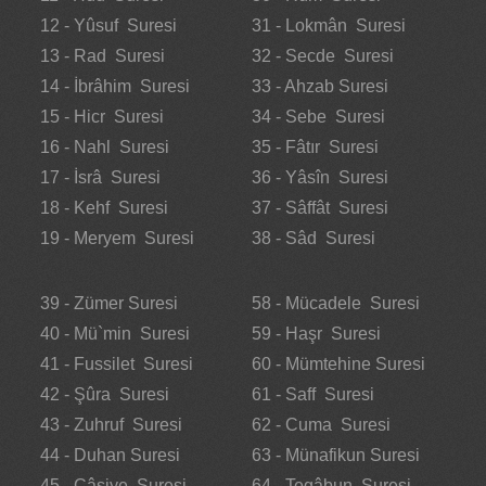
12 - Yûsuf Suresi
31 - Lokmân Suresi
13 - Rad Suresi
32 - Secde Suresi
14 - İbrâhim Suresi
33 - Ahzab Suresi
15 - Hicr Suresi
34 - Sebe Suresi
16 - Nahl Suresi
35 - Fâtır Suresi
17 - İsrâ Suresi
36 - Yâsîn Suresi
18 - Kehf Suresi
37 - Sâffât Suresi
19 - Meryem Suresi
38 - Sâd Suresi
39 - Zümer Suresi
58 - Mücadele Suresi
40 - Mü`min Suresi
59 - Haşr Suresi
41 - Fussilet Suresi
60 - Mümtehine Suresi
42 - Şûra Suresi
61 - Saff Suresi
43 - Zuhruf Suresi
62 - Cuma Suresi
44 - Duhan Suresi
63 - Münafikun Suresi
45 - Câsiye Suresi
64 - Tegâbun Suresi