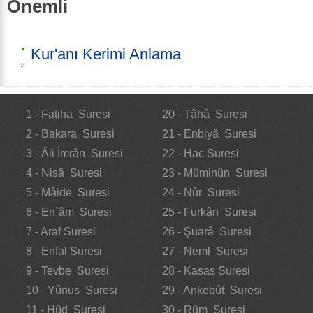
Önemli
Kur'anı Kerimi Anlama
1 - Fatiha Suresi
20 - Tâhâ Suresi
2 - Bakara Suresi
21 - Enbiyâ Suresi
3 - Âli İmrân Suresi
22 - Hac Suresi
4 - Nisâ Suresi
23 - Müminûn Suresi
5 - Mâide Suresi
24 - Nûr Suresi
6 - En`âm Suresi
25 - Furkân Suresi
7 - Araf Suresi
26 - Şuarâ Suresi
8 - Enfal Suresi
27 - Neml Suresi
9 - Tevbe Suresi
28 - Kasas Suresi
10 - Yûnus Suresi
29 - Ankebût Suresi
11 - Hûd Suresi
30 - Rûm Suresi