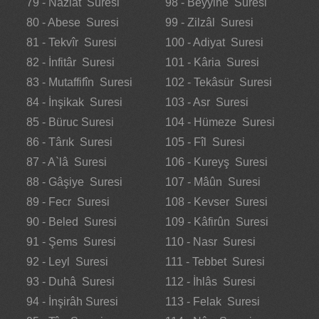
79 - Nâziât Suresi
98 - Beyyine Suresi
80 - Abese Suresi
99 - Zilzâl Suresi
81 - Tekvîr Suresi
100 - Adiyat Suresi
82 - İnfitâr Suresi
101 - Kâria Suresi
83 - Mutaffifîn Suresi
102 - Tekâsür Suresi
84 - İnşikak Suresi
103 - Asr Suresi
85 - Büruc Suresi
104 - Hümeze Suresi
86 - Târık Suresi
105 - Fîl Suresi
87 - A`lâ Suresi
106 - Kureyş Suresi
88 - Gâşiye Suresi
107 - Mâûn Suresi
89 - Fecr Suresi
108 - Kevser Suresi
90 - Beled Suresi
109 - Kâfirûn Suresi
91 - Şems Suresi
110 - Nasr Suresi
92 - Leyl Suresi
111 - Tebbet Suresi
93 - Duhâ Suresi
112 - İhlâs Suresi
94 - İnşirâh Suresi
113 - Felak Suresi