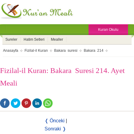
Kuran Okulu
Sureler
Hatim Setleri
Mealler
Anasayfa
Fizilal-il Kuran
Bakara suresi
Bakara 214
Fizilal-il Kuran: Bakara Suresi 214. Ayet
Meali
❬ Önceki
|
Sonraki ❭