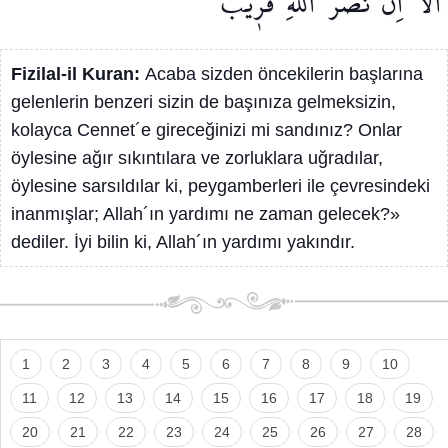
اَلَٓا
اِنَّ
نَصْرَ
اللّٰهِ
قَر۪يبٌ
Fizilal-il Kuran:
Acaba sizden öncekilerin başlarına
gelenlerin benzeri sizin de başınıza gelmeksizin,
kolayca Cennet´e gireceğinizi mi sandınız? Onlar
öylesine ağır sıkıntılara ve zorluklara uğradılar,
öylesine sarsıldılar ki, peygamberleri ile çevresindeki
inanmışlar; Allah´ın yardımı ne zaman gelecek?»
dediler. İyi bilin ki, Allah´ın yardımı yakındır.
1
2
3
4
5
6
7
8
9
10
11
12
13
14
15
16
17
18
19
20
21
22
23
24
25
26
27
28