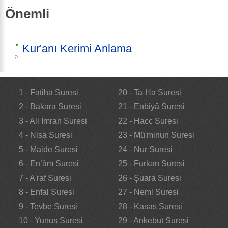
Önemli
Kur'anı Kerimi Anlama
1 - Fatiha Suresi
20 - Ta-Ha Suresi
2 - Bakara Suresi
21 - Enbiyâ Suresi
3 - Ali İmran Suresi
22 - Hacc Suresi
4 - Nisa Suresi
23 - Mü'minun Suresi
5 - Maide Suresi
24 - Nur Suresi
6 - En’âm Suresi
25 - Furkan Suresi
7 - A'raf Suresi
26 - Şuara Suresi
8 - Enfal Suresi
27 - Neml Suresi
9 - Tevbe Suresi
28 - Kasas Suresi
10 - Yunus Suresi
29 - Ankebut Suresi