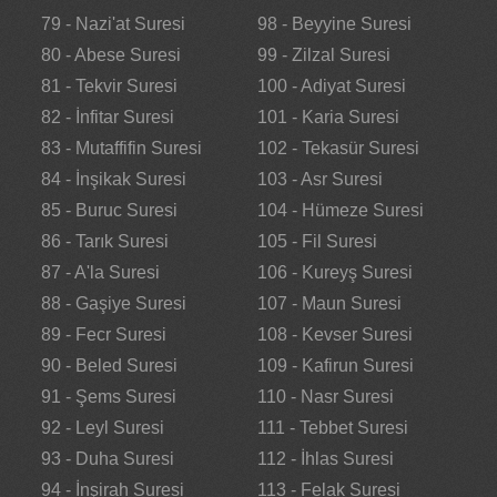
79 - Nazi'at Suresi
98 - Beyyine Suresi
80 - Abese Suresi
99 - Zilzal Suresi
81 - Tekvir Suresi
100 - Adiyat Suresi
82 - İnfitar Suresi
101 - Karia Suresi
83 - Mutaffifin Suresi
102 - Tekasür Suresi
84 - İnşikak Suresi
103 - Asr Suresi
85 - Buruc Suresi
104 - Hümeze Suresi
86 - Tarık Suresi
105 - Fil Suresi
87 - A'la Suresi
106 - Kureyş Suresi
88 - Gaşiye Suresi
107 - Maun Suresi
89 - Fecr Suresi
108 - Kevser Suresi
90 - Beled Suresi
109 - Kafirun Suresi
91 - Şems Suresi
110 - Nasr Suresi
92 - Leyl Suresi
111 - Tebbet Suresi
93 - Duha Suresi
112 - İhlas Suresi
94 - İnşirah Suresi
113 - Felak Suresi