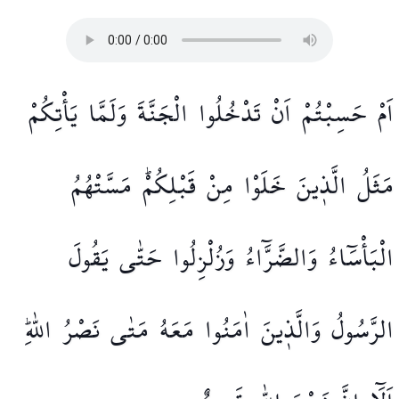
اَمْ
حَسِبْتُمْ
اَنْ
تَدْخُلُوا
الْجَنَّةَ
وَلَمَّا
يَأْتِكُمْ
مَثَلُ
الَّذ۪ينَ
خَلَوْا
مِنْ
قَبْلِكُمْۜ
مَسَّتْهُمُ
الْبَأْسَٓاءُ
وَالضَّرَّٓاءُ
وَزُلْزِلُوا
حَتّٰى
يَقُولَ
الرَّسُولُ
وَالَّذ۪ينَ
اٰمَنُوا
مَعَهُ
مَتٰى
نَصْرُ
اللّٰهِۜ