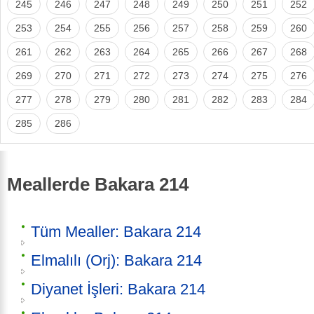
245
246
247
248
249
250
251
252
253
254
255
256
257
258
259
260
261
262
263
264
265
266
267
268
269
270
271
272
273
274
275
276
277
278
279
280
281
282
283
284
285
286
Meallerde Bakara 214
Tüm Mealler: Bakara 214
Elmalılı (Orj): Bakara 214
Diyanet İşleri: Bakara 214