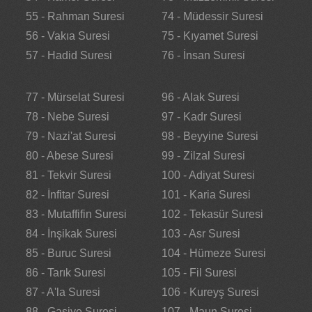
55 - Rahman Suresi
74 - Müdessir Suresi
56 - Vakıa Suresi
75 - Kıyamet Suresi
57 - Hadid Suresi
76 - İnsan Suresi
77 - Mürselat Suresi
96 - Alak Suresi
78 - Nebe Suresi
97 - Kadr Suresi
79 - Nazi'at Suresi
98 - Beyyine Suresi
80 - Abese Suresi
99 - Zilzal Suresi
81 - Tekvir Suresi
100 - Adiyat Suresi
82 - İnfitar Suresi
101 - Karia Suresi
83 - Mutaffifin Suresi
102 - Tekasür Suresi
84 - İnşikak Suresi
103 - Asr Suresi
85 - Buruc Suresi
104 - Hümeze Suresi
86 - Tarık Suresi
105 - Fil Suresi
87 - A'la Suresi
106 - Kureyş Suresi
88 - Gaşiye Suresi
107 - Maun Suresi