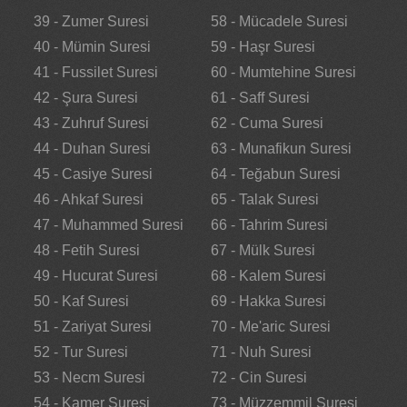
39 - Zumer Suresi
58 - Mücadele Suresi
40 - Mümin Suresi
59 - Haşr Suresi
41 - Fussilet Suresi
60 - Mumtehine Suresi
42 - Şura Suresi
61 - Saff Suresi
43 - Zuhruf Suresi
62 - Cuma Suresi
44 - Duhan Suresi
63 - Munafikun Suresi
45 - Casiye Suresi
64 - Teğabun Suresi
46 - Ahkaf Suresi
65 - Talak Suresi
47 - Muhammed Suresi
66 - Tahrim Suresi
48 - Fetih Suresi
67 - Mülk Suresi
49 - Hucurat Suresi
68 - Kalem Suresi
50 - Kaf Suresi
69 - Hakka Suresi
51 - Zariyat Suresi
70 - Me'aric Suresi
52 - Tur Suresi
71 - Nuh Suresi
53 - Necm Suresi
72 - Cin Suresi
54 - Kamer Suresi
73 - Müzzemmil Suresi