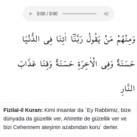
وَمِنْهُمْ
مَنْ
يَقُولُ
رَبَّنَٓا
اٰتِنَا
فِي
الدُّنْيَا
حَسَنَةً
وَفِي
الْاٰخِرَةِ
حَسَنَةً
وَقِنَا
عَذَابَ
النَّارِ
Fizilal-il Kuran:
Kimi insanlar da ´Ey Rabbimiz, bize
dünyada da güzellik ver, Ahirette de güzellik ver ve
bizi Cehennem ateşinin azabından koru´ derler.