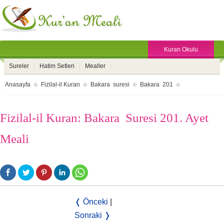
Kuran Okulu
Sureler
Hatim Setleri
Mealler
Anasayfa
Fizilal-il Kuran
Bakara suresi
Bakara 201
Fizilal-il Kuran: Bakara Suresi 201. Ayet
Meali
❬ Önceki
|
Sonraki ❭