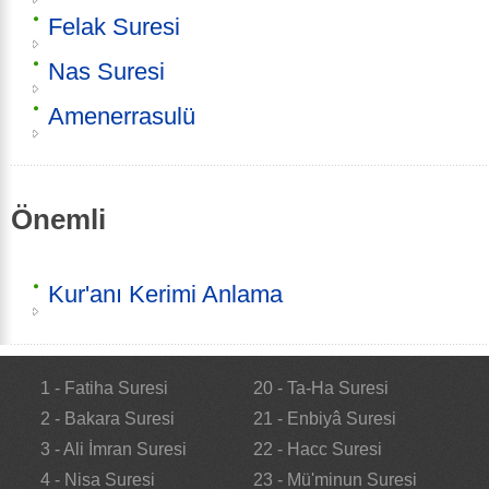
Felak Suresi
Nas Suresi
Amenerrasulü
Önemli
Kur'anı Kerimi Anlama
1 - Fatiha Suresi
20 - Ta-Ha Suresi
2 - Bakara Suresi
21 - Enbiyâ Suresi
3 - Ali İmran Suresi
22 - Hacc Suresi
4 - Nisa Suresi
23 - Mü'minun Suresi