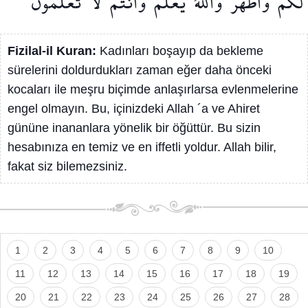
لَكُمْ
وَاَطْهَرُۜ
وَاللّٰهُ
يَعْلَمُ
وَاَنْتُمْ
لَا
تَعْلَمُونَ
Fizilal-il Kuran:
Kadınları boşayıp da bekleme
sürelerini doldurdukları zaman eğer daha önceki
kocaları ile meşru biçimde anlaşırlarsa evlenmelerine
engel olmayın. Bu, içinizdeki Allah ´a ve Ahiret
gününe inananlara yönelik bir öğüttür. Bu sizin
hesabınıza en temiz ve en iffetli yoldur. Allah bilir,
fakat siz bilemezsiniz.
1
2
3
4
5
6
7
8
9
10
11
12
13
14
15
16
17
18
19
20
21
22
23
24
25
26
27
28