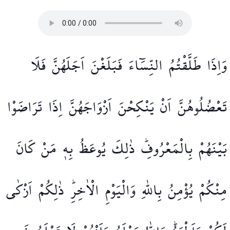
وَاِذَا
طَلَّقْتُمُ
النِّسَٓاءَ
فَبَلَغْنَ
اَجَلَهُنَّ
فَلَا
تَعْضُلُوهُنَّ
اَنْ
يَنْكِحْنَ
اَزْوَاجَهُنَّ
اِذَا
تَرَاضَوْا
بَيْنَهُمْ
بِالْمَعْرُوفِۜ
ذٰلِكَ
يُوعَظُ
بِه۪
مَنْ
كَانَ
مِنْكُمْ
يُؤْمِنُ
بِاللّٰهِ
وَالْيَوْمِ
الْاٰخِرِۜ
ذٰلِكُمْ
اَزْكٰى