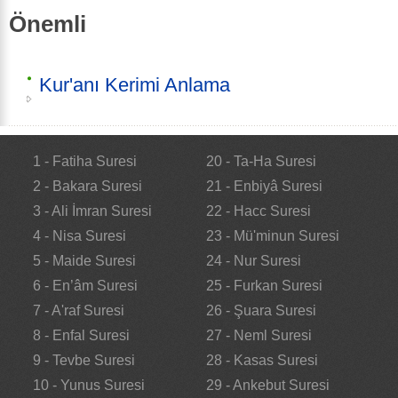
Önemli
Kur'anı Kerimi Anlama
1 - Fatiha Suresi
20 - Ta-Ha Suresi
2 - Bakara Suresi
21 - Enbiyâ Suresi
3 - Ali İmran Suresi
22 - Hacc Suresi
4 - Nisa Suresi
23 - Mü'minun Suresi
5 - Maide Suresi
24 - Nur Suresi
6 - En’âm Suresi
25 - Furkan Suresi
7 - A'raf Suresi
26 - Şuara Suresi
8 - Enfal Suresi
27 - Neml Suresi
9 - Tevbe Suresi
28 - Kasas Suresi
10 - Yunus Suresi
29 - Ankebut Suresi