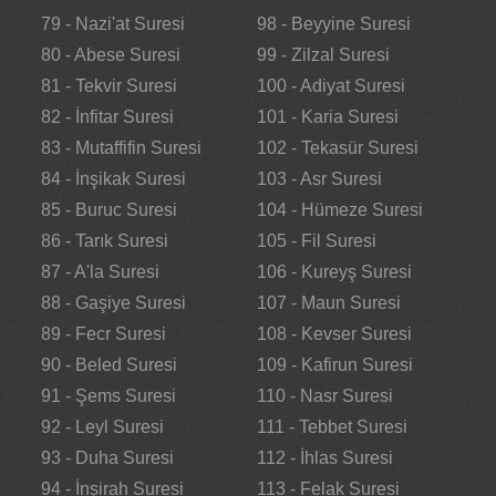
79 - Nazi'at Suresi
98 - Beyyine Suresi
80 - Abese Suresi
99 - Zilzal Suresi
81 - Tekvir Suresi
100 - Adiyat Suresi
82 - İnfitar Suresi
101 - Karia Suresi
83 - Mutaffifin Suresi
102 - Tekasür Suresi
84 - İnşikak Suresi
103 - Asr Suresi
85 - Buruc Suresi
104 - Hümeze Suresi
86 - Tarık Suresi
105 - Fil Suresi
87 - A'la Suresi
106 - Kureyş Suresi
88 - Gaşiye Suresi
107 - Maun Suresi
89 - Fecr Suresi
108 - Kevser Suresi
90 - Beled Suresi
109 - Kafirun Suresi
91 - Şems Suresi
110 - Nasr Suresi
92 - Leyl Suresi
111 - Tebbet Suresi
93 - Duha Suresi
112 - İhlas Suresi
94 - İnşirah Suresi
113 - Felak Suresi