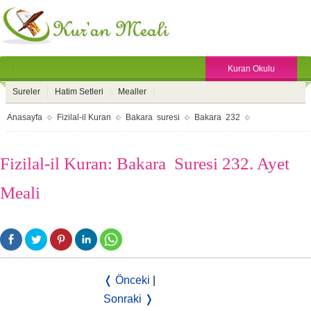
Kuran Okulu
Sureler
Hatim Setleri
Mealler
Anasayfa
Fizilal-il Kuran
Bakara suresi
Bakara 232
Fizilal-il Kuran: Bakara Suresi 232. Ayet
Meali
❬ Önceki
|
Sonraki ❭