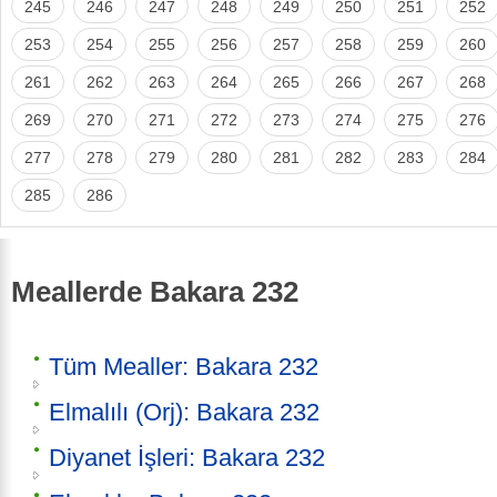
245
246
247
248
249
250
251
252
253
254
255
256
257
258
259
260
261
262
263
264
265
266
267
268
269
270
271
272
273
274
275
276
277
278
279
280
281
282
283
284
285
286
Meallerde Bakara 232
Tüm Mealler: Bakara 232
Elmalılı (Orj): Bakara 232
Diyanet İşleri: Bakara 232