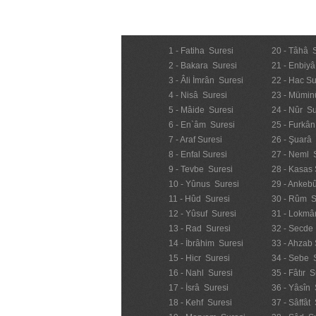
1 - Fatiha Suresi
20 - Tâhâ 
2 - Bakara Suresi
21 - Enbiyâ
3 - Âli İmrân Suresi
22 - Hac Su
4 - Nisâ Suresi
23 - Mümin
5 - Mâide Suresi
24 - Nûr Su
6 - En`âm Suresi
25 - Furkân
7 - Araf Suresi
26 - Şuarâ
8 - Enfal Suresi
27 - Neml 
9 - Tevbe Suresi
28 - Kasas 
10 - Yûnus Suresi
29 - Ankebû
11 - Hûd Suresi
30 - Rûm S
12 - Yûsuf Suresi
31 - Lokmâ
13 - Rad Suresi
32 - Secde
14 - İbrâhim Suresi
33 - Ahzab 
15 - Hicr Suresi
34 - Sebe 
16 - Nahl Suresi
35 - Fâtır S
17 - İsrâ Suresi
36 - Yâsîn 
18 - Kehf Suresi
37 - Sâffât