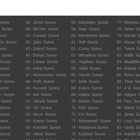
Suresi
39 - Zümer Suresi
58 - Mücadele Suresi
77 - Mürselat
 Suresi
40 - Mü`min Suresi
59 - Haşr Suresi
78 - Nebe Su
resi
41 - Fussilet Suresi
60 - Mümtehine Suresi
79 - Nâziât S
ûn Suresi
42 - Şûra Suresi
61 - Saff Suresi
80 - Abese S
resi
43 - Zuhruf Suresi
62 - Cuma Suresi
81 - Tekvîr S
 Suresi
44 - Duhan Suresi
63 - Münafikun Suresi
82 - İnfitâr S
 Suresi
45 - Câsiye Suresi
64 - Tegâbun Suresi
83 - Mutaffifî
Suresi
46 - Ahkaf Suresi
65 - Talâk Suresi
84 - İnşikak 
Suresi
47 - Muhammed Suresi
66 - Tahrîm Suresi
85 - Büruc Su
t Suresi
48 - Fetih Suresi
67 - Mülk Suresi
86 - Târık Su
uresi
49 - Hucurât Suresi
68 - Kalem Suresi
87 - A`lâ Sur
n Suresi
50 - Kaf Suresi
69 - Hâkka Suresi
88 - Gâşiye 
 Suresi
51 - Zâriyât Suresi
70 - Meâric Suresi
89 - Fecr Sur
Suresi
52 - Tûr Suresi
71 - Nûh Suresi
90 - Beled Su
Suresi
53 - Necm Suresi
72 - Cin Suresi
91 - Şems Su
uresi
54 - Kamer Suresi
73 - Müzzemmil Suresi
92 - Leyl Sur
Suresi
55 - Rahmân Suresi
74 - Müddessir Suresi
93 - Duhâ Su
 Suresi
56 - Vâkıa Suresi
75 - Kıyâmet Suresi
94 - İnşirâh S