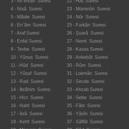
3 - Âli İmrân Suresi
22 - Hac Suresi
4 - Nisâ Suresi
23 - Müminûn Suresi
5 - Mâide Suresi
24 - Nûr Suresi
6 - En`âm Suresi
25 - Furkân Suresi
7 - Araf Suresi
26 - Şuarâ Suresi
8 - Enfal Suresi
27 - Neml Suresi
9 - Tevbe Suresi
28 - Kasas Suresi
10 - Yûnus Suresi
29 - Ankebût Suresi
11 - Hûd Suresi
30 - Rûm Suresi
12 - Yûsuf Suresi
31 - Lokmân Suresi
13 - Rad Suresi
32 - Secde Suresi
14 - İbrâhim Suresi
33 - Ahzab Suresi
15 - Hicr Suresi
34 - Sebe Suresi
16 - Nahl Suresi
35 - Fâtır Suresi
17 - İsrâ Suresi
36 - Yâsîn Suresi
18 - Kehf Suresi
37 - Sâffât Suresi