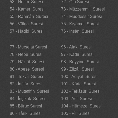
53 - Necm Suresi
72 - Cin Suresi
54 - Kamer Suresi
73 - Müzzemmil Suresi
55 - Rahmân Suresi
74 - Müddessir Suresi
56 - Vâkıa Suresi
75 - Kıyâmet Suresi
57 - Hadîd Suresi
76 - İnsân Suresi
77 - Mürselat Suresi
96 - Alak Suresi
78 - Nebe Suresi
97 - Kadir Suresi
79 - Nâziât Suresi
98 - Beyyine Suresi
80 - Abese Suresi
99 - Zilzâl Suresi
81 - Tekvîr Suresi
100 - Adiyat Suresi
82 - İnfitâr Suresi
101 - Kâria Suresi
83 - Mutaffifîn Suresi
102 - Tekâsür Suresi
84 - İnşikak Suresi
103 - Asr Suresi
85 - Büruc Suresi
104 - Hümeze Suresi
86 - Târık Suresi
105 - Fîl Suresi