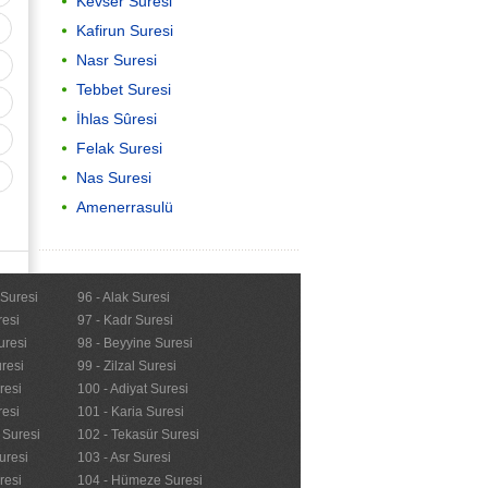
Kevser Suresi
Kafirun Suresi
Nasr Suresi
Tebbet Suresi
İhlas Sûresi
Felak Suresi
Nas Suresi
Amenerrasulü
Önemli
 Suresi
96 - Alak Suresi
resi
97 - Kadr Suresi
Kur'anı Kerimi Anlama
uresi
98 - Beyyine Suresi
resi
99 - Zilzal Suresi
resi
100 - Adiyat Suresi
resi
101 - Karia Suresi
n Suresi
102 - Tekasür Suresi
uresi
103 - Asr Suresi
resi
104 - Hümeze Suresi