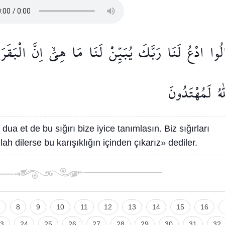
لُوا
ادْعُ
لَنَا
رَبَّكَ
يُبَيِّنْ
لَنَا
مَا
هِيَۙ
اِنَّ
الْبَقَرَ
ٰهُ
لَمُهْتَدُونَ
ua et de bu sığırı bize iyice tanımlasın. Biz sığırları
ah dilerse bu karışıklığın içinden çıkarız» dediler.
8
9
10
11
12
13
14
15
16
3
24
25
26
27
28
29
30
31
32