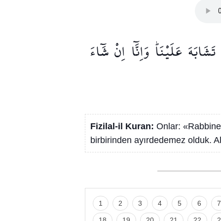
تَشَابَهَ
عَلَيْنَاۜ
وَاِنَّٓا
اِنْ
شَٓاءَ
Fizilal-il Kuran:
Onlar: «Rabbine d
birbirinden ayırdedemez olduk. All
1
2
3
4
5
6
7
18
19
20
21
22
2