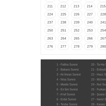
211
212
213
214
215
224
225
226
227
228
237
238
239
240
241
250
251
252
253
254
263
264
265
266
267
276
277
278
279
280
1 - Fatiha Suresi
20 - Ta-Ha 
2 - Bakara Suresi
21 - Enbiyâ
3 - Ali İmran Suresi
22 - Hacc S
4 - Nisa Suresi
23 - Mü'mi
5 - Maide Suresi
24 - Nur Su
6 - En’âm Suresi
25 - Furkan
7 - A'raf Suresi
26 - Şuara 
8 - Enfal Suresi
27 - Neml S
9 - Tevbe Suresi
28 - Kasas 