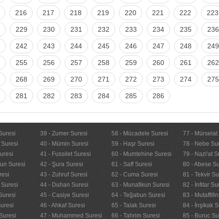
216
217
218
219
220
221
222
223
229
230
231
232
233
234
235
236
242
243
244
245
246
247
248
249
255
256
257
258
259
260
261
262
268
269
270
271
272
273
274
275
281
282
283
284
285
286
Suresi
39 - Zumer Suresi
58 - Mücadele Suresi
77 - Mürselat
 Suresi
40 - Mümin Suresi
59 - Haşr Suresi
78 - Nebe Su
uresi
41 - Fussilet Suresi
60 - Mumtehine Suresi
79 - Nazi'at S
nun Suresi
42 - Şura Suresi
61 - Saff Suresi
80 - Abese Su
resi
43 - Zuhruf Suresi
62 - Cuma Suresi
81 - Tekvir Su
 Suresi
44 - Duhan Suresi
63 - Munafikun Suresi
82 - İnfitar Su
Suresi
45 - Casiye Suresi
64 - Teğabun Suresi
83 - Mutaffifi
uresi
46 - Ahkaf Suresi
65 - Talak Suresi
84 - İnşikak S
Suresi
47 - Muhammed Suresi
66 - Tahrim Suresi
85 - Buruc Su