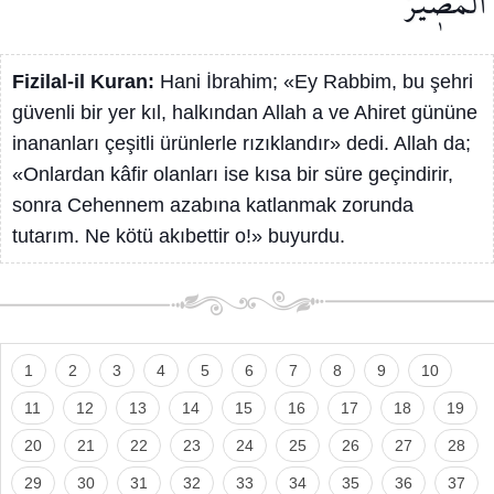
الْمَص۪يرُ
Fizilal-il Kuran:
Hani İbrahim; «Ey Rabbim, bu şehri
güvenli bir yer kıl, halkından Allah a ve Ahiret gününe
inananları çeşitli ürünlerle rızıklandır» dedi. Allah da;
«Onlardan kâfir olanları ise kısa bir süre geçindirir,
sonra Cehennem azabına katlanmak zorunda
tutarım. Ne kötü akıbettir o!» buyurdu.
1
2
3
4
5
6
7
8
9
10
11
12
13
14
15
16
17
18
19
20
21
22
23
24
25
26
27
28
29
30
31
32
33
34
35
36
37