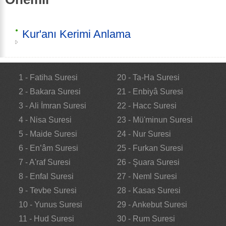
Kur'anı Kerimi Anlama
1 - Fatiha Suresi
20 - Ta-Ha Suresi
2 - Bakara Suresi
21 - Enbiyâ Suresi
3 - Ali İmran Suresi
22 - Hacc Suresi
4 - Nisa Suresi
23 - Mü'minun Suresi
5 - Maide Suresi
24 - Nur Suresi
6 - En’âm Suresi
25 - Furkan Suresi
7 - A'raf Suresi
26 - Şuara Suresi
8 - Enfal Suresi
27 - Neml Suresi
9 - Tevbe Suresi
28 - Kasas Suresi
10 - Yunus Suresi
29 - Ankebut Suresi
11 - Hud Suresi
30 - Rum Suresi