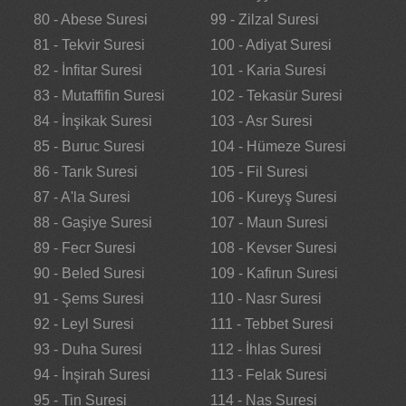
80 - Abese Suresi
99 - Zilzal Suresi
81 - Tekvir Suresi
100 - Adiyat Suresi
82 - İnfitar Suresi
101 - Karia Suresi
83 - Mutaffifin Suresi
102 - Tekasür Suresi
84 - İnşikak Suresi
103 - Asr Suresi
85 - Buruc Suresi
104 - Hümeze Suresi
86 - Tarık Suresi
105 - Fil Suresi
87 - A'la Suresi
106 - Kureyş Suresi
88 - Gaşiye Suresi
107 - Maun Suresi
89 - Fecr Suresi
108 - Kevser Suresi
90 - Beled Suresi
109 - Kafirun Suresi
91 - Şems Suresi
110 - Nasr Suresi
92 - Leyl Suresi
111 - Tebbet Suresi
93 - Duha Suresi
112 - İhlas Suresi
94 - İnşirah Suresi
113 - Felak Suresi
95 - Tin Suresi
114 - Nas Suresi