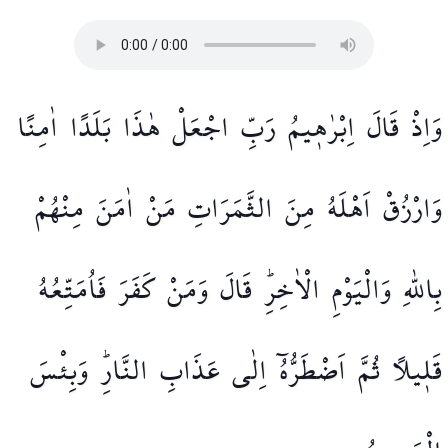
وَاِذْ
قَالَ
اِبْرٰه۪يمُ
رَبِّ
اجْعَلْ
هٰذَا
بَلَدًا
اٰمِنًا
وَارْزُقْ
اَهْلَهُ
مِنَ
الثَّمَرَاتِ
مَنْ
اٰمَنَ
مِنْهُمْ
بِاللّٰهِ
وَالْيَوْمِ
الْاٰخِرِۜ
قَالَ
وَمَنْ
كَفَرَ
فَاُمَتِّعُهُ
قَل۪يلًا
ثُمَّ
اَضْطَرُّهُٓ
اِلٰى
عَذَابِ
النَّارِۜ
وَبِئْسَ