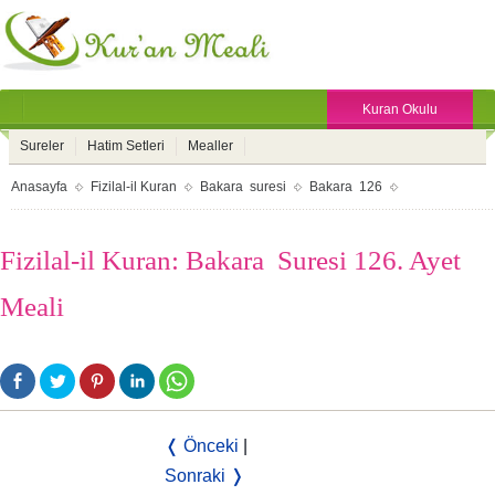
Kuran Okulu
Sureler
Hatim Setleri
Mealler
Anasayfa
Fizilal-il Kuran
Bakara suresi
Bakara 126
Fizilal-il Kuran: Bakara Suresi 126. Ayet
Meali
❬ Önceki
|
Sonraki ❭