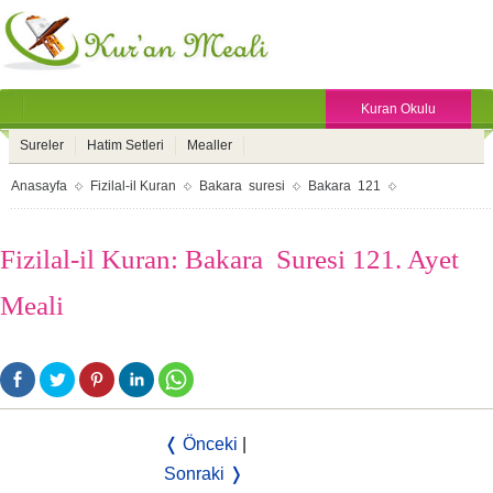
Kuran Okulu
Sureler
Hatim Setleri
Mealler
Anasayfa
Fizilal-il Kuran
Bakara suresi
Bakara 121
Fizilal-il Kuran: Bakara Suresi 121. Ayet
Meali
❬ Önceki
|
Sonraki ❭