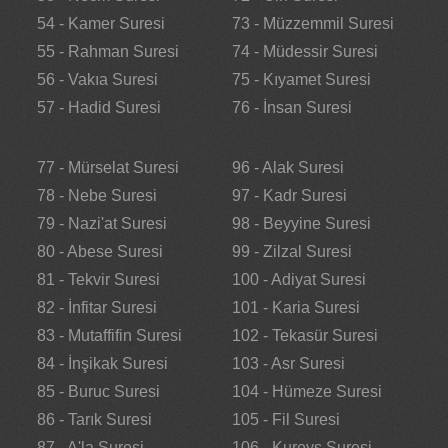
54 - Kamer Suresi
73 - Müzzemmil Suresi
55 - Rahman Suresi
74 - Müdessir Suresi
56 - Vakıa Suresi
75 - Kıyamet Suresi
57 - Hadid Suresi
76 - İnsan Suresi
77 - Mürselat Suresi
96 - Alak Suresi
78 - Nebe Suresi
97 - Kadr Suresi
79 - Nazi'at Suresi
98 - Beyyine Suresi
80 - Abese Suresi
99 - Zilzal Suresi
81 - Tekvir Suresi
100 - Adiyat Suresi
82 - İnfitar Suresi
101 - Karia Suresi
83 - Mutaffifin Suresi
102 - Tekasür Suresi
84 - İnşikak Suresi
103 - Asr Suresi
85 - Buruc Suresi
104 - Hümeze Suresi
86 - Tarık Suresi
105 - Fil Suresi
87 - A'la Suresi
106 - Kureyş Suresi