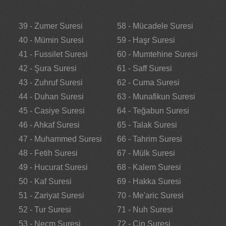
39 - Zumer Suresi
58 - Mücadele Suresi
40 - Mümin Suresi
59 - Haşr Suresi
41 - Fussilet Suresi
60 - Mumtehine Suresi
42 - Şura Suresi
61 - Saff Suresi
43 - Zuhruf Suresi
62 - Cuma Suresi
44 - Duhan Suresi
63 - Munafikun Suresi
45 - Casiye Suresi
64 - Teğabun Suresi
46 - Ahkaf Suresi
65 - Talak Suresi
47 - Muhammed Suresi
66 - Tahrim Suresi
48 - Fetih Suresi
67 - Mülk Suresi
49 - Hucurat Suresi
68 - Kalem Suresi
50 - Kaf Suresi
69 - Hakka Suresi
51 - Zariyat Suresi
70 - Me'aric Suresi
52 - Tur Suresi
71 - Nuh Suresi
53 - Necm Suresi
72 - Cin Suresi