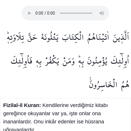
اَلَّذ۪ينَ
اٰتَيْنَاهُمُ
الْكِتَابَ
يَتْلُونَهُ
حَقَّ
تِلَاوَتِه۪ۜ
اُو۬لٰٓئِكَ
يُؤْمِنُونَ
بِه۪ۜ
وَمَنْ
يَكْفُرْ
بِه۪
فَاُو۬لٰٓئِكَ
هُمُ
الْخَاسِرُونَ۟
Fizilal-il Kuran:
Kendilerine verdiğimiz kitabı
gereğince okuyanlar var ya, işte onlar ona
inananlardır. Onu inkâr edenler ise hüsrana
uğrayanlardır.