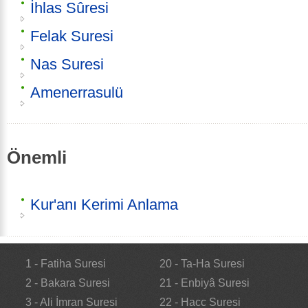
İhlas Sûresi
Felak Suresi
Nas Suresi
Amenerrasulü
Önemli
Kur'anı Kerimi Anlama
1 - Fatiha Suresi
20 - Ta-Ha Suresi
2 - Bakara Suresi
21 - Enbiyâ Suresi
3 - Ali İmran Suresi
22 - Hacc Suresi