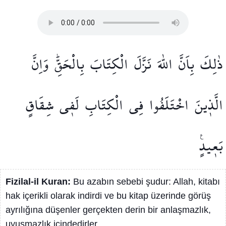
ذٰلِكَ
بِاَنَّ
اللّٰهَ
نَزَّلَ
الْكِتَابَ
بِالْحَقِّۜ
وَاِنَّ
الَّذ۪ينَ
اخْتَلَفُوا
فِي
الْكِتَابِ
لَف۪ي
شِقَاقٍ
بَع۪يدٍ۟
Fizilal-il Kuran:
Bu azabın sebebi şudur: Allah, kitabı
hak içerikli olarak indirdi ve bu kitap üzerinde görüş
ayrılığına düşenler gerçekten derin bir anlaşmazlık,
uyuşmazlık içindedirler.