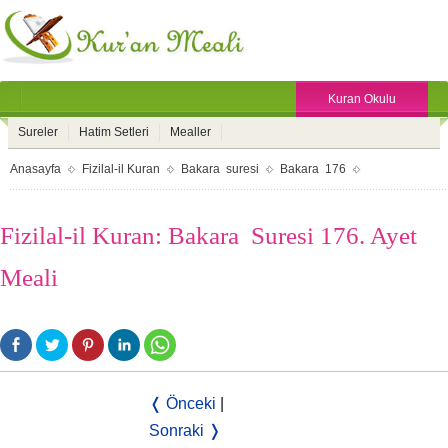
Kuran Okulu
Sureler
Hatim Setleri
Mealler
Anasayfa
Fizilal-il Kuran
Bakara suresi
Bakara 176
Fizilal-il Kuran: Bakara Suresi 176. Ayet
Meali
❬ Önceki
|
Sonraki ❭