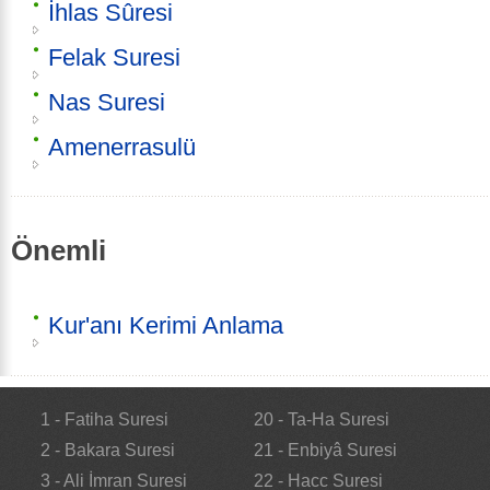
İhlas Sûresi
Felak Suresi
Nas Suresi
Amenerrasulü
Önemli
Kur'anı Kerimi Anlama
1 - Fatiha Suresi
20 - Ta-Ha Suresi
2 - Bakara Suresi
21 - Enbiyâ Suresi
3 - Ali İmran Suresi
22 - Hacc Suresi