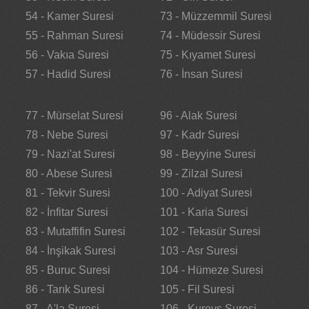
54 - Kamer Suresi
73 - Müzzemmil Suresi
55 - Rahman Suresi
74 - Müdessir Suresi
56 - Vakıa Suresi
75 - Kıyamet Suresi
57 - Hadid Suresi
76 - İnsan Suresi
77 - Mürselat Suresi
96 - Alak Suresi
78 - Nebe Suresi
97 - Kadr Suresi
79 - Nazi'at Suresi
98 - Beyyine Suresi
80 - Abese Suresi
99 - Zilzal Suresi
81 - Tekvir Suresi
100 - Adiyat Suresi
82 - İnfitar Suresi
101 - Karia Suresi
83 - Mutaffifin Suresi
102 - Tekasür Suresi
84 - İnşikak Suresi
103 - Asr Suresi
85 - Buruc Suresi
104 - Hümeze Suresi
86 - Tarık Suresi
105 - Fil Suresi
87 - A'la Suresi
106 - Kureyş Suresi