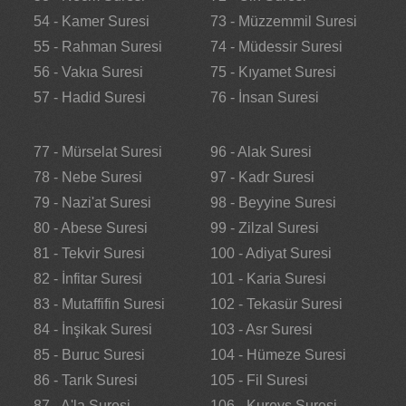
54 - Kamer Suresi
73 - Müzzemmil Suresi
55 - Rahman Suresi
74 - Müdessir Suresi
56 - Vakıa Suresi
75 - Kıyamet Suresi
57 - Hadid Suresi
76 - İnsan Suresi
77 - Mürselat Suresi
96 - Alak Suresi
78 - Nebe Suresi
97 - Kadr Suresi
79 - Nazi'at Suresi
98 - Beyyine Suresi
80 - Abese Suresi
99 - Zilzal Suresi
81 - Tekvir Suresi
100 - Adiyat Suresi
82 - İnfitar Suresi
101 - Karia Suresi
83 - Mutaffifin Suresi
102 - Tekasür Suresi
84 - İnşikak Suresi
103 - Asr Suresi
85 - Buruc Suresi
104 - Hümeze Suresi
86 - Tarık Suresi
105 - Fil Suresi
87 - A'la Suresi
106 - Kureyş Suresi