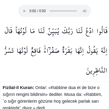
قَالُوا
ادْعُ
لَنَا
رَبَّكَ
يُبَيِّنْ
لَنَا
مَا
لَوْنُهَاۜ
قَالَ
اِنَّهُ
يَقُولُ
اِنَّهَا
بَقَرَةٌ
صَفْرَٓاءُۙ
فَاقِعٌ
لَوْنُهَا
تَسُرُّ
النَّاظِر۪ينَ
Fizilal-il Kuran:
Onlar: «Rabbine dua et de bize o
sığırın rengini bildirsin» dediler. Musa da: «Rabbim,
´o sığır görenlerin gözüne hoş gelecek parlak sarı
renktedir´ diyor.» dedi.