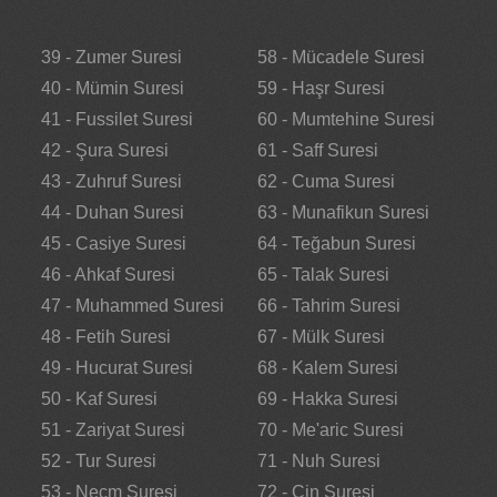
39 - Zumer Suresi
58 - Mücadele Suresi
40 - Mümin Suresi
59 - Haşr Suresi
41 - Fussilet Suresi
60 - Mumtehine Suresi
42 - Şura Suresi
61 - Saff Suresi
43 - Zuhruf Suresi
62 - Cuma Suresi
44 - Duhan Suresi
63 - Munafikun Suresi
45 - Casiye Suresi
64 - Teğabun Suresi
46 - Ahkaf Suresi
65 - Talak Suresi
47 - Muhammed Suresi
66 - Tahrim Suresi
48 - Fetih Suresi
67 - Mülk Suresi
49 - Hucurat Suresi
68 - Kalem Suresi
50 - Kaf Suresi
69 - Hakka Suresi
51 - Zariyat Suresi
70 - Me'aric Suresi
52 - Tur Suresi
71 - Nuh Suresi
53 - Necm Suresi
72 - Cin Suresi