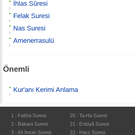
İhlas Sûresi
Felak Suresi
Nas Suresi
Amenerrasulü
Önemli
Kur'anı Kerimi Anlama
1 - Fatiha Suresi
20 - Ta-Ha Suresi
2 - Bakara Suresi
21 - Enbiyâ Suresi
3 - Ali İmran Suresi
22 - Hacc Suresi