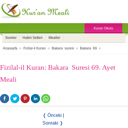
Kuran Okulu
Sureler
Hatim Setleri
Mealler
Anasayfa
Fizilal-il Kuran
Bakara suresi
Bakara 69
Fizilal-il Kuran: Bakara Suresi 69. Ayet
Meali
❬ Önceki
|
Sonraki ❭