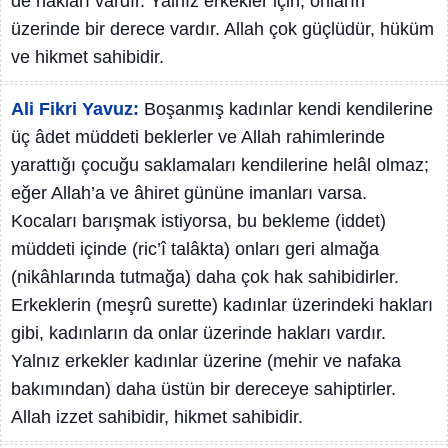
de hakları vardır. Yalnız erkekler için, onların
üzerinde bir derece vardır. Allah çok güçlüdür, hüküm
ve hikmet sahibidir.
Ali Fikri Yavuz:
Boşanmış kadınlar kendi kendilerine
üç âdet müddeti beklerler ve Allah rahimlerinde
yarattığı çocuğu saklamaları kendilerine helâl olmaz;
eğer Allah’a ve âhiret gününe imanları varsa.
Kocaları barışmak istiyorsa, bu bekleme (iddet)
müddeti içinde (ric’î talâkta) onları geri almağa
(nikâhlarında tutmağa) daha çok hak sahibidirler.
Erkeklerin (meşrû surette) kadınlar üzerindeki hakları
gibi, kadınların da onlar üzerinde hakları vardır.
Yalnız erkekler kadınlar üzerine (mehir ve nafaka
bakımından) daha üstün bir dereceye sahiptirler.
Allah izzet sahibidir, hikmet sahibidir.