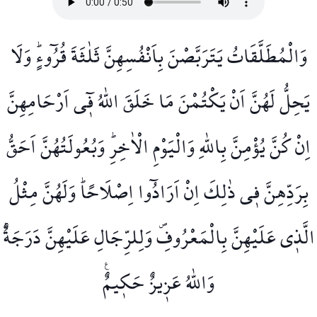
وَالْمُطَلَّقَاتُ يَتَرَبَّصْنَ بِاَنْفُسِهِنَّ ثَلٰثَةَ قُرُٓوءٍۜ وَلَا
يَحِلُّ لَهُنَّ اَنْ يَكْتُمْنَ مَا خَلَقَ اللّٰهُ ف۪ٓي اَرْحَامِهِنَّ
اِنْ كُنَّ يُؤْمِنَّ بِاللّٰهِ وَالْيَوْمِ الْاٰخِرِۜ وَبُعُولَتُهُنَّ اَحَقُّ
بِرَدِّهِنَّ ف۪ي ذٰلِكَ اِنْ اَرَادُٓوا اِصْلَاحًاۜ وَلَهُنَّ مِثْلُ
الَّذ۪ي عَلَيْهِنَّ بِالْمَعْرُوفِۖ وَلِلرِّجَالِ عَلَيْهِنَّ دَرَجَةٌۜ
وَاللّٰهُ عَز۪يزٌ حَك۪يمٌ۟