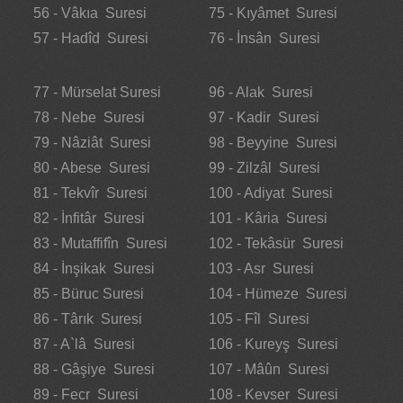
56 - Vâkıa Suresi
75 - Kıyâmet Suresi
57 - Hadîd Suresi
76 - İnsân Suresi
77 - Mürselat Suresi
96 - Alak Suresi
78 - Nebe Suresi
97 - Kadir Suresi
79 - Nâziât Suresi
98 - Beyyine Suresi
80 - Abese Suresi
99 - Zilzâl Suresi
81 - Tekvîr Suresi
100 - Adiyat Suresi
82 - İnfitâr Suresi
101 - Kâria Suresi
83 - Mutaffifîn Suresi
102 - Tekâsür Suresi
84 - İnşikak Suresi
103 - Asr Suresi
85 - Büruc Suresi
104 - Hümeze Suresi
86 - Târık Suresi
105 - Fîl Suresi
87 - A`lâ Suresi
106 - Kureyş Suresi
88 - Gâşiye Suresi
107 - Mâûn Suresi
89 - Fecr Suresi
108 - Kevser Suresi