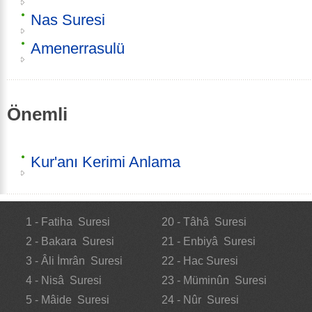
Nas Suresi
Amenerrasulü
Önemli
Kur'anı Kerimi Anlama
1 - Fatiha Suresi
20 - Tâhâ Suresi
2 - Bakara Suresi
21 - Enbiyâ Suresi
3 - Âli İmrân Suresi
22 - Hac Suresi
4 - Nisâ Suresi
23 - Müminûn Suresi
5 - Mâide Suresi
24 - Nûr Suresi