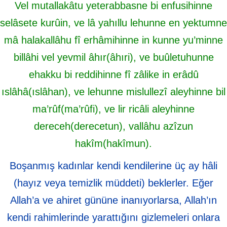
Vel mutallakâtu yeterabbasne bi enfusihinne
selâsete kurûin, ve lâ yahıllu lehunne en yektumne
mâ halakallâhu fî erhâmihinne in kunne yu’minne
billâhi vel yevmil âhır(âhıri), ve buûletuhunne
ehakku bi reddihinne fî zâlike in erâdû
ıslâhâ(ıslâhan), ve lehunne mislullezî aleyhinne bil
ma’rûf(ma’rûfi), ve lir ricâli aleyhinne
dereceh(derecetun), vallâhu azîzun
hakîm(hakîmun).
Boşanmış kadınlar kendi kendilerine üç ay hâli
(hayız veya temizlik müddeti) beklerler. Eğer
Allah’a ve ahiret gününe inanıyorlarsa, Allah’ın
kendi rahimlerinde yarattığını gizlemeleri onlara