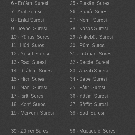
6 - En`âm Suresi
25 - Furkân Suresi
7 - Araf Suresi
26 - Şuarâ Suresi
8 - Enfal Suresi
27 - Neml Suresi
9 - Tevbe Suresi
28 - Kasas Suresi
10 - Yûnus Suresi
29 - Ankebût Suresi
11 - Hûd Suresi
30 - Rûm Suresi
12 - Yûsuf Suresi
31 - Lokmân Suresi
13 - Rad Suresi
32 - Secde Suresi
14 - İbrâhim Suresi
33 - Ahzab Suresi
15 - Hicr Suresi
34 - Sebe Suresi
16 - Nahl Suresi
35 - Fâtır Suresi
17 - İsrâ Suresi
36 - Yâsîn Suresi
18 - Kehf Suresi
37 - Sâffât Suresi
19 - Meryem Suresi
38 - Sâd Suresi
39 - Zümer Suresi
58 - Mücadele Suresi